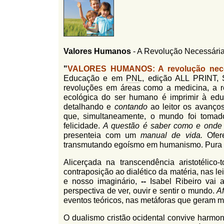
l
r
f
i
i
n
o
h
Valores Humanos
- A Revolução Necessári
d
o
"
VALORES HUMANOS: A revolução nece
e
Educação e em
PNL
, edição ALL PRINT, 
b
revoluções em áreas como a medicina, a rel
ecológica do ser humano é imprimir à e
u
detalhando e
contando
ao leitor os avanço
s
que, simultaneamente, o mundo foi tomad
felicidade.
A questão é saber como e onde 
c
presenteia com um
manual de vida.
Ofere
a
transmutando egoísmo em humanismo. Pura 
Alicerçada na transcendência aristotélico
contraposição ao dialético da matéria, nas l
e nosso imaginário,
--
Isabel Ribeiro vai a
perspectiva de ver, ouvir e sentir o mundo.
A
eventos teóricos, nas metáforas que geram 
O dualismo cristão ocidental convive harmo