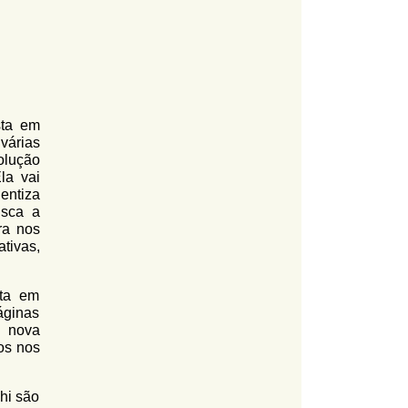
sta em
várias
olução
a vai
entiza
usca a
ra nos
ativas,
sta em
áginas
 nova
os nos
hi são