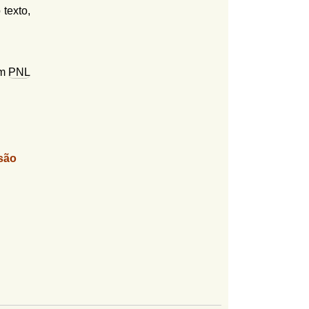
texto,
em
PNL
são