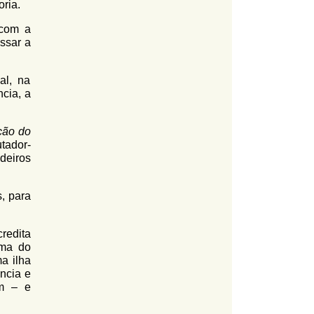
ria.
 com a
ssar a
al, na
ncia, a
ção do
tador-
deiros
s, para
credita
ama do
a ilha
ncia e
am – e