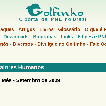
Pular
para
o
conteúdo
taques
-
Artigos
-
Livros
-
Glossário
-
O que é 
principal
-
Downloads
-
Biografias
-
Links
-
Filmes e PN
 nós
-
Diversos
-
Divulgue no Golfinho
-
Fale C
alores Humanos
o Mês -
Setembro de 2009