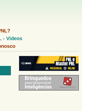
PNL?
L
-
Vídeos
onosco