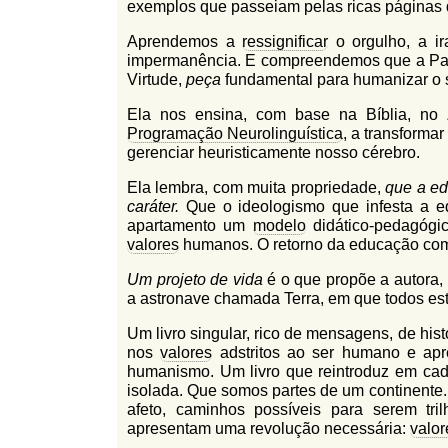
exemplos que passeiam pelas ricas páginas
Aprendemos a
ressignificar
o orgulho, a ira
impermanência. E compreendemos que a Paz,
Virtude,
peça
fundamental para humanizar o
Ela nos ensina, com base na Bíblia, no 
Programação Neurolinguística
, a transforma
gerenciar heuristicamente nosso cérebro.
Ela lembra, com muita propriedade,
que a ed
caráter.
Que o ideologismo que infesta a 
apartamento um
modelo
didático-pedagógi
valores
humanos. O retorno da educação como
Um projeto de vida
é o que propõe a autora, 
a astronave chamada Terra, em que todos e
Um livro singular, rico de mensagens, de hist
nos
valores
adstritos ao ser humano e apre
humanismo. Um livro que reintroduz em ca
isolada. Que somos partes de um continente.
afeto, caminhos possíveis para serem tr
apresentam uma revolução necessária:
valor