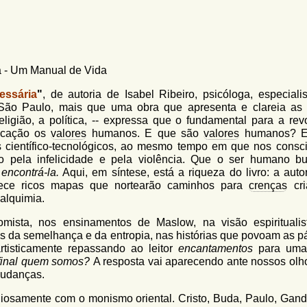
a - Um Manual de Vida
ssária
"
, de autoria de Isabel Ribeiro, psicóloga, especiali
São Paulo, mais que uma obra que apresenta e clareia as 
igião, a política, -- expressa que o fundamental para a rev
ducação os
valores
humanos. E que são
valores
humanos? El
s científico-tecnológicos, ao mesmo tempo em que nos consci
o pela infelicidade e pela violência. Que o ser humano b
encontrá-la.
Aqui, em síntese, está a riqueza do livro: a auto
ce ricos mapas que nortearão caminhos para
crenças
cri
alquimia.
-tomista, nos ensinamentos de Maslow, na visão espirituali
eis da semelhança e da entropia, nas histórias que povoam as p
rtisticamente repassando ao leitor
encantamentos
para uma
final quem somos?
A resposta vai aparecendo ante nossos olh
mudanças.
niosamente com o monismo oriental. Cristo, Buda, Paulo, Gand