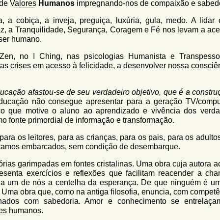
 de
Valores
Humanos
impregnando-nos de compaixão e sabedo
, a cobiça, a inveja, preguiça, luxúria, gula, medo. A lidar
 a Tranquilidade, Segurança, Coragem e Fé nos levam a ace
 ser humano.
Zen, no I Ching, nas psicologias Humanista e Transpesso
r as crises em acesso à felicidade, a desenvolver nossa consciê
ucação afastou-se de seu verdadeiro objetivo, que é a constru
educação não consegue apresentar para a geração TV/compu
co que motive o aluno ao aprendizado e vivência dos verda
 fonte primordial de informação e transformação.
para os leitores, para as crianças, para os pais, para os adulto
stamos embarcados, sem condição de desembarque.
órias garimpadas em fontes cristalinas. Uma obra cuja autora a
senta exercícios e reflexões que facilitam reacender a ch
da um de nós a centelha da esperança. De que ninguém é um
 Uma obra que, como na antiga filosofia, enuncia, com competê
ilhados com sabedoria. Amor e conhecimento se entrelaç
es
humanos.