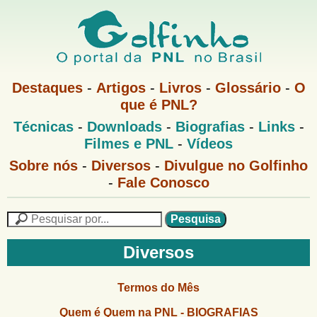
Pular
para
o
G
conteúdo
M
Destaques
-
Artigos
-
Livros
-
Glossário
-
O
e
principal
que é PNL?
o
n
M
Técnicas
-
Downloads
-
Biografias
-
Links
-
u
l
e
1
Filmes e PNL
-
Vídeos
n
u
f
G
Sobre nós
-
Diversos
-
Divulgue no Golfinho
P
o
N
-
Fale Conosco
i
l
L
f
n
i
P
n
e
F
h
h
s
Diversos
o
o
q
o
M
u
r
e
i
Termos do Mês
m
n
s
u
a
Quem é Quem na PNL - BIOGRAFIAS