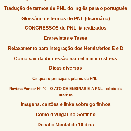
u
n
Tradução de termos de PNL do inglês para o português
l
o
G
á
Glossário de termos de PNL (dicionário)
o
l
r
CONGRESSOS de PNL já realizados
f
i
i
Entrevistas e Teses
n
o
h
Relaxamento para Integração dos Hemisférios E e D
d
o
Como sair da depressão e/ou eliminar o stress
e
Dicas diversas
b
Os quatro principais pilares da PNL
u
s
Revista Vencer Nº 40 - O ATO DE ENSINAR E A PNL - cópia da
matéria
c
Imagens, cartões e links sobre golfinhos
a
Como divulgar no Golfinho
Desafio Mental de 10 dias