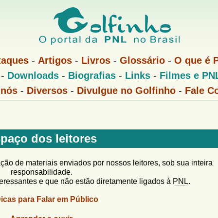
Pular
para
o
conteúdo
taques
-
Artigos
-
Livros
-
Glossário
-
O que é 
principal
-
Downloads
-
Biografias
-
Links
-
Filmes e PN
 nós
-
Diversos
-
Divulgue no Golfinho
-
Fale C
paço dos leitores
ão de materiais enviados por nossos leitores, sob sua inteira
responsabilidade.
eressantes e que não estão diretamente ligados à
PNL
.
icas para Falar em Público