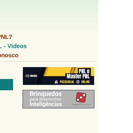
PNL?
L
-
Vídeos
onosco