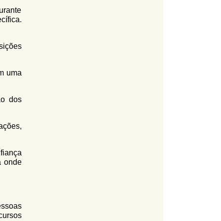
urante
ífica.
sições
ém uma
ão dos
ações,
fiança
a onde
essoas
cursos