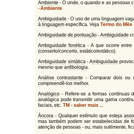
Ambiente
- O onde, o quando e as pessoas
- Ambiente
Ambiguidade
- O uso de uma
linguagem
vaga
à
linguagem
específica. Veja
Termo do Mês 
Ambiguidade de pontuação
-
Ambiguidade
cr
Ambiguidade fonética
- A que ocorre entre
(conserto/concerto, estático/extático).
Ambiguidade sintática
-
Ambiguidade
provoca
mesmo que
anfibologia
.
Análise contrastante
- Comparar dois ou ma
compreendê-los melhor.
Analógico
- Refere-se a formas contínuas 
analógica pode transmitir uma gama contínu
faciais, etc.
TM - saber mais ...
Âncora
- Qualquer estímulo que esteja
asso
mas também podem ser estabelecidas de fo
atenção de pessoas - ou, mais sutilmente, f