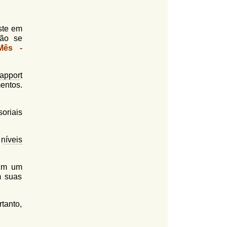
ste em
ão se
Mês -
rapport
entos.
soriais
s
níveis
 Em um
m suas
tanto,