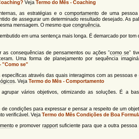
Coaching?
Veja
Termo do Mês - Coaching
nternas, as estratégias e o
comportamento
de uma pessoa 
entido de assegurar um determinado resultado desejado. As pal
 mesma mensagem. O mesmo que
congruência
.
embutido em uma sentença mais longa. É demarcado por tom 
ar as consequências de pensamentos ou ações "
como se
" ti
ceram. Uma forma de planejamento por sequência imaginá
- "Como se"
s específicas através das quais interagimos com as pessoas e
lógicos
. Veja
Termo do Mês - Comportamento
grupar vários objetivos, otimizando as soluções. É a ba
 de condições para expressar e pensar a respeito de um objet
to verificável. Veja
Termo do Mês Condições de Boa Formul
amento
e promover
rapport
suficiente para que a outra pessoa 