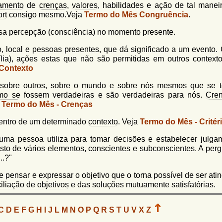
amento
de
crenças
,
valores
, habilidades e ação de tal manei
rt
consigo mesmo.Veja
Termo do Mês Congruência
.
ssa percepção (consciência) no momento presente.
, local e pessoas presentes, que dá significado a um evento. 
lia), ações estas que não são permitidas em outros contexto
 Contexto
 sobre outros, sobre o mundo e sobre nós mesmos que se 
mo se
fossem verdadeiras e são verdadeiras para nós.
Cre
a
Termo do Mês - Crenças
dentro de um determinado
contexto
. Veja
Termo do Mês - Critér
ma pessoa utiliza para tomar decisões e estabelecer julga
to de vários elementos, conscientes e subconscientes. A perg
..?"
pensar e expressar o objetivo que o torna possível de ser ati
iliação de objetivos
e das soluções mutuamente satisfatórias.
C
D
E
F
G
H
I
J
L
M
N
O
P
Q
R
S
T
U
V
X
Z