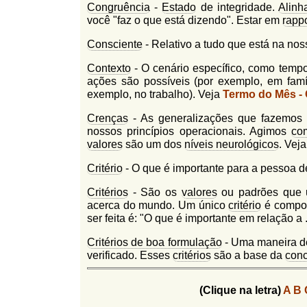
Congruência
-
Estado
de integridade.
Alinh
você "faz o que está dizendo". Estar em
rappo
Consciente
- Relativo a tudo que está na no
Contexto
- O cenário específico, como tempo
ações são possíveis (por exemplo, em famí
exemplo, no trabalho). Veja
Termo do Mês -
Crenças
- As generalizações que fazemos
nossos princípios operacionais. Agimos
co
valores
são um dos
níveis neurológicos
. Vej
Critério
- O que é importante para a pessoa 
Critérios
- São os
valores
ou padrões que u
acerca do mundo. Um único
critério
é compos
ser feita é: "O que é importante em relação a .
Critérios de boa formulação
- Uma maneira de 
verificado. Esses
critérios
são a base da
conc
(Clique na letra)
A
B