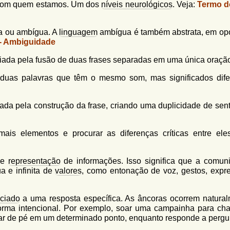
 com quem estamos. Um dos
níveis neurológicos
. Veja:
Termo d
 ou ambígua. A
linguagem
ambígua é também abstrata, em op
- Ambiguidade
iada pela fusão de duas frases separadas em uma única oraçã
 duas palavras que têm o mesmo som, mas significados dife
da pela construção da frase, criando uma duplicidade de sent
is elementos e procurar as diferenças críticas entre ele
de
representação
de informações. Isso significa que a comun
a e infinita de
valores
, como entonação de voz, gestos, expr
ciado
a uma resposta específica. As âncoras ocorrem natural
rma intencional. Por exemplo, soar uma campainha para ch
icar de pé em um determinado ponto, enquanto responde a pergu