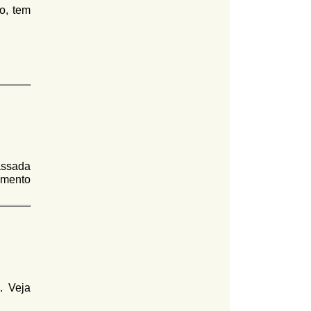
o, tem
assada
amento
. Veja