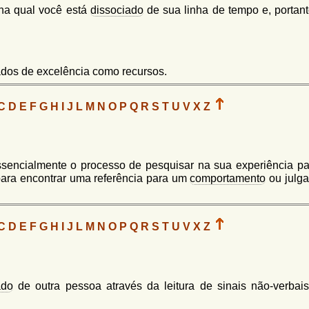
na qual você está
dissociado
de sua linha de tempo e, portant
ados de excelência como recursos.
C
D
E
F
G
H
I
J
L
M
N
O
P
Q
R
S
T
U
V
X
Z
sencialmente o processo de pesquisar na sua experiência p
para encontrar uma referência para um
comportamento
ou julg
C
D
E
F
G
H
I
J
L
M
N
O
P
Q
R
S
T
U
V
X
Z
ado
de outra pessoa através da leitura de sinais não-verbais