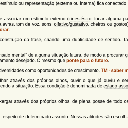
 estímulo ou
representação
(externa ou interna) fica conectado
e associar um estímulo externo (
cinestésico
, tocar alguma pa
alavras, tom de voz, sons;
olfativo
/
gustativo
, cheiros ou gostos
orar
.
onstrução da frase, criando uma duplicidade de sentido. 
nsaio mental" de alguma situação futura, de modo a procurar ga
tamento
desejado. O mesmo que
ponte para o futuro
.
adversidades como oportunidades de crescimento.
TM - saber ma
r através dos próprios olhos, ouvir o que já ouviu e sen
vendo a situação. Essa condição é denominada de
estado ass
ergar através dos próprios olhos, de plena posse de todo o
 respeito de determinado assunto. Nossas atitudes são escolh