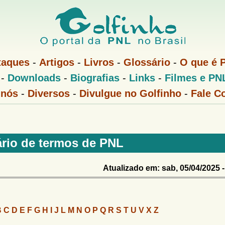
Pular
para
o
conteúdo
taques
-
Artigos
-
Livros
-
Glossário
-
O que é 
principal
-
Downloads
-
Biografias
-
Links
-
Filmes e PN
 nós
-
Diversos
-
Divulgue no Golfinho
-
Fale C
rio de termos de PNL
Atualizado em: sab, 05/04/2025 -
B
C
D
E
F
G
H
I
J
L
M
N
O
P
Q
R
S
T
U
V
X
Z