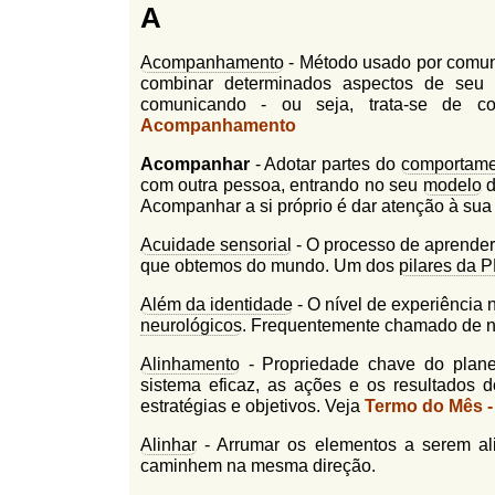
A
l
r
f
i
i
Acompanhamento
- Método usado por comun
n
combinar determinados aspectos de seu
o
h
comunicando - ou seja, trata-se de 
d
o
Acompanhamento
e
Acompanhar
- Adotar partes do
comportame
com outra pessoa, entrando no seu
modelo
d
b
Acompanhar a si próprio é dar atenção à sua
u
Acuidade sensorial
- O processo de aprender 
s
que obtemos do mundo. Um dos
pilares da 
c
Além da identidade
- O nível de experiência
a
neurológicos
. Frequentemente chamado de nív
Alinhamento
- Propriedade chave do plane
sistema eficaz, as ações e os resultados
estratégias e objetivos. Veja
Termo do Mês -
Alinhar
- Arrumar os elementos a serem ali
caminhem na mesma direção.