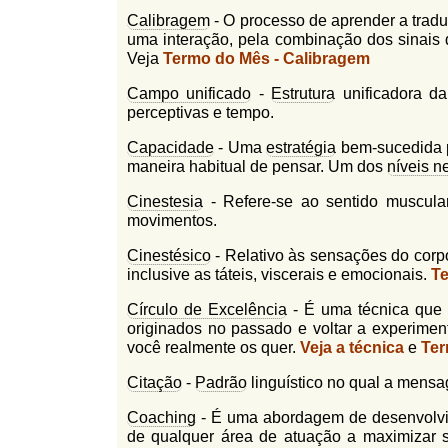
Calibragem
- O processo de aprender a tradu
uma interação, pela combinação dos sinais
Veja
Termo do Mês - Calibragem
Campo unificado
-
Estrutura
unificadora d
perceptivas e tempo.
Capacidade
- Uma
estratégia
bem-sucedida p
maneira habitual de pensar. Um dos
níveis n
Cinestesia
- Refere-se ao sentido muscula
movimentos.
Cinestésico
- Relativo às sensações do cor
inclusive as táteis, viscerais e emocionais.
Te
Círculo de Excelência
- É uma técnica que 
originados no passado e voltar a experimen
você realmente os quer.
Veja a técnica
e
Ter
Citação
-
Padrão
linguístico no qual a mens
Coaching
- É uma abordagem de desenvolvim
de qualquer área de atuação a maximizar s