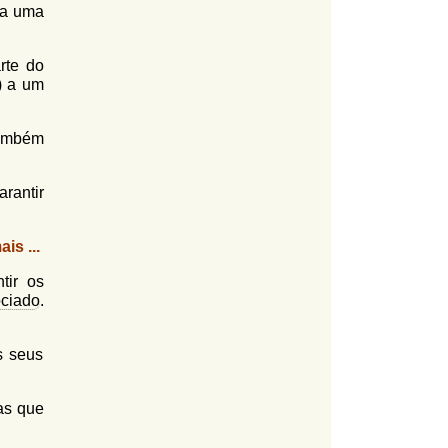
 a uma
rte do
) a um
Também
rantir
is ...
tir os
ociado
.
s seus
as que