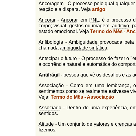
Ancoragem
- O processo pelo qual qualquer
reação e a dispara. Veja
artigo
.
Ancorar
-
Ancorar
, em
PNL
, é o processo d
corpo; visual, gestos ou imagem;
auditivo
, p
estado emocional
. Veja
Termo do Mês - Anc
Anfibologia
-
Ambiguidade
provocada pela c
chamada
ambiguidade sintática
.
Antecipar o futuro
- O processo de fazer o "e
a ocorrência natural e automática do
compor
Antifrágil
- pessoa que vê os desafios e as 
Associação
- Como em uma lembrança, olha
sentimentos
como se
realmente estivesse vi
Veja:
Termo do Mês - Associação
Associado
- Dentro de uma experiência, enx
sentidos.
Atitude
- Um conjunto de
valores
e
crenças
a
fizemos.