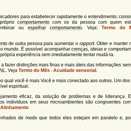
icadores para estabelecer rapidamente o entendimento; consi
 próprio
comportamento
com os da pessoa com quem est
combinar ou
espelhar
comportamento
. Veja:
Termo do 
nto
de outra pessoa para aumentar o
rapport
. Obter e manter
o mundo. É possível acompanhar
crenças
, ideias e comportam
 própria experiência sem imediatamente tentar mudá-la.
a fazer distinções mais finas e mais úteis das informações sen
PNL
. Veja
Termo do Mês - Acuidade sensorial
.
 no qual você é mais Você e mais conectado aos outros. Um do
el espiritual.
jamento eficaz, da solução de problemas e de liderança.
 dos indivíduos em seus microambientes são congruentes co
 Alinhamento
nhados de modo que todos eles estejam em paralelo e, por