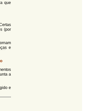
ra que
Certas
s (por
tornam
nças
e
io
mentos
unta a
ngido e