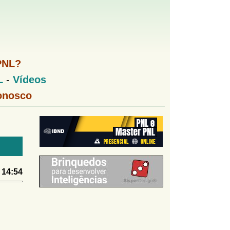
PNL?
L
-
Vídeos
onosco
 14:54