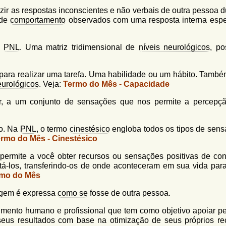
zir as respostas inconscientes e não verbais de outra pessoa d
 de
comportamento
observados com uma resposta interna espec
a
PNL
. Uma matriz tridimensional de
níveis neurológicos
, po
ara realizar uma tarefa. Uma habilidade ou um hábito. Tamb
eurológicos
. Veja:
Termo do Mês - Capacidade
r, a um conjunto de sensações que nos permite a percepç
po. Na
PNL
, o termo
cinestésico
engloba todos os tipos de sens
rmo do Mês - Cinestésico
permite a você obter recursos ou sensações positivas de con
tá-los, transferindo-os de onde aconteceram em sua vida par
mo do Mês
agem é expressa
como se
fosse de outra pessoa.
ento humano e profissional que tem como objetivo apoiar p
eus resultados com base na otimização de seus próprios re