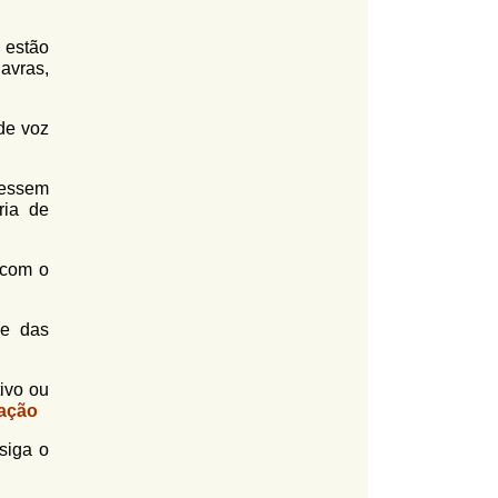
estão
avras,
de voz
vessem
ria de
 com o
se das
ivo ou
ação
siga o