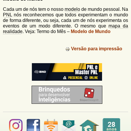
u
n
l
o
Cada um de nós tem o nosso
modelo
de mundo pessoal. Na
G
PNL
nós reconhecemos que todos experimentam o mundo
á
o
de forma diferente, ou seja, cada um de nós experimenta os
l
eventos de um modo diferente. O mesmo que
mapa da
r
f
realidade
. Veja: Termo do Mês –
Modelo de Mundo
i
i
n
o
h
Versão para impressão
d
o
e
b
u
s
c
a