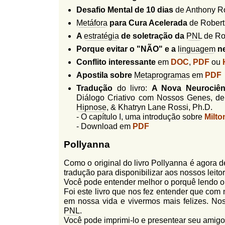
l
r
Desafio Mental de 10 dias
de Anthony R
f
Metáfora
para Cura Acelerada
de Robert
i
i
A
estratégia
de soletração da
PNL
de Rob
n
o
h
Porque evitar o "NÃO" e a
linguagem
ne
d
o
Conflito interessante
em
DOC
,
PDF
ou
e
Apostila sobre
Metaprogramas
em
PDF
b
Tradução
do livro:
A Nova Neurociên
Diálogo Criativo com Nossos Genes, d
u
Hipnose
, & Khatryn Lane Rossi, Ph.D.
s
- O capítulo I, uma introdução sobre
Milto
- Download em
PDF
c
Pollyanna
a
Como o original do livro Pollyanna é agora 
tradução para disponibilizar aos nossos leito
Você pode entender melhor o porquê lendo 
Foi este livro que nos fez entender que c
em nossa vida e vivermos mais felizes. No
PNL
.
Você pode imprimi-lo e presentear seu amigos