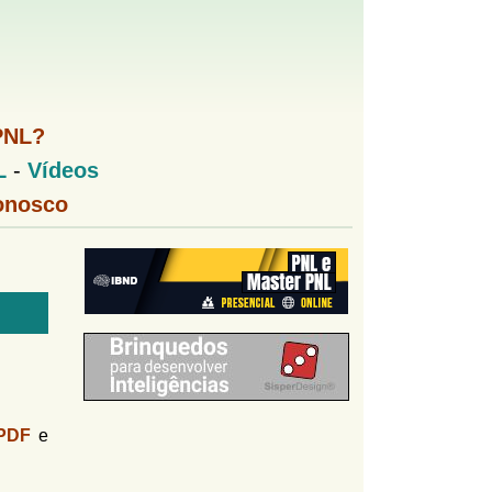
PNL?
L
-
Vídeos
onosco
PDF
e