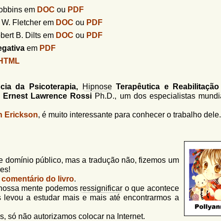
obbins em
DOC
ou
PDF
 W. Fletcher em
DOC
ou
PDF
ert B. Dilts em
DOC
ou
PDF
gativa
em
PDF
HTML
cia da Psicoterapia,
Hipnose
Terapêutica e Reabilitação
e
Ernest Lawrence Rossi
Ph.D., um dos especialistas mundi
n Erickson
, é muito interessante para conhecer o trabalho dele.
de domínio público, mas a tradução não, fizemos um
res!
o
comentário do livro
.
om nossa mente podemos
ressignificar
o que acontece
s levou a estudar mais e mais até encontrarmos a
, só não autorizamos colocar na Internet.