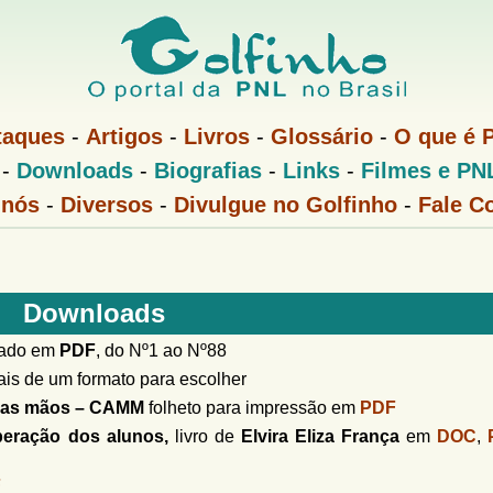
Pular
para
o
conteúdo
taques
-
Artigos
-
Livros
-
Glossário
-
O que é 
principal
-
Downloads
-
Biografias
-
Links
-
Filmes e PN
 nós
-
Diversos
-
Divulgue no Golfinho
-
Fale C
Downloads
izado em
PDF
, do Nº1 ao Nº88
is de um formato para escolher
 das mãos – CAMM
folheto para impressão em
PDF
uperação dos alunos,
livro de
Elvira Eliza França
em
DOC
,
F