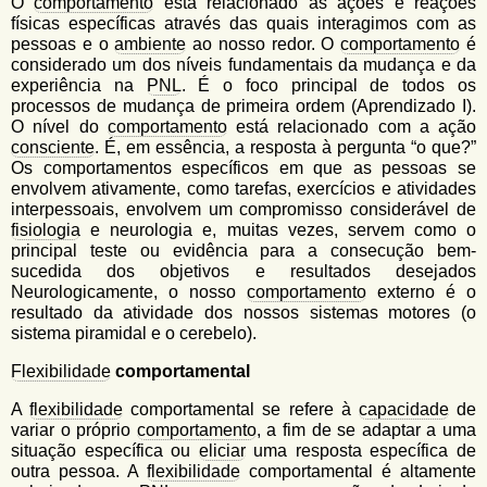
u
O
comportamento
está relacionado às ações e reações
n
físicas específicas através das quais interagimos com as
l
o
pessoas e o
ambiente
ao nosso redor. O
comportamento
é
G
considerado um dos níveis fundamentais da mudança e da
á
o
experiência na
PNL
. É o foco principal de todos os
l
r
processos de mudança de primeira ordem (Aprendizado I).
f
O nível do
comportamento
está relacionado com a ação
i
i
consciente
. É, em essência, a resposta à pergunta “o que?”
n
o
Os comportamentos específicos em que as pessoas se
h
envolvem ativamente, como tarefas, exercícios e atividades
d
o
interpessoais, envolvem um compromisso considerável de
e
fisiologia
e neurologia e, muitas vezes, servem como o
principal teste ou evidência para a consecução bem-
b
sucedida dos objetivos e resultados desejados
Neurologicamente, o nosso
comportamento
externo é o
u
resultado da atividade dos nossos sistemas motores (o
s
sistema piramidal e o cerebelo).
c
Flexibilidade
comportamental
a
A
flexibilidade
comportamental se refere à
capacidade
de
variar o próprio
comportamento
, a fim de se adaptar a uma
situação específica ou
eliciar
uma resposta específica de
outra pessoa. A
flexibilidade
comportamental é altamente