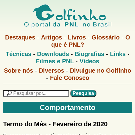
Pular
para
o
G
conteúdo
M
Destaques
-
Artigos
-
Livros
-
Glossário
-
O
e
principal
que é PNL?
o
n
M
Técnicas
-
Downloads
-
Biografias
-
Links
-
u
l
e
1
Filmes e PNL
-
Vídeos
n
u
f
G
Sobre nós
-
Diversos
-
Divulgue no Golfinho
P
o
N
-
Fale Conosco
i
l
L
f
n
i
P
n
e
F
h
h
s
Comportamento
o
o
q
o
M
u
r
e
i
Termo do Mês - Fevereiro de 2020
m
n
s
u
a