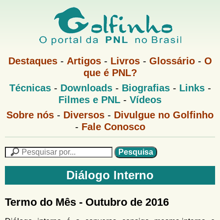
Pular
para
o
G
conteúdo
M
Destaques
-
Artigos
-
Livros
-
Glossário
-
O
e
principal
que é PNL?
o
n
M
Técnicas
-
Downloads
-
Biografias
-
Links
-
u
l
e
1
Filmes e PNL
-
Vídeos
n
u
f
G
Sobre nós
-
Diversos
-
Divulgue no Golfinho
P
o
N
-
Fale Conosco
i
l
L
f
n
i
P
n
e
F
h
h
s
Diálogo Interno
o
o
q
o
M
u
r
e
i
Termo do Mês - Outubro de 2016
m
n
s
u
a