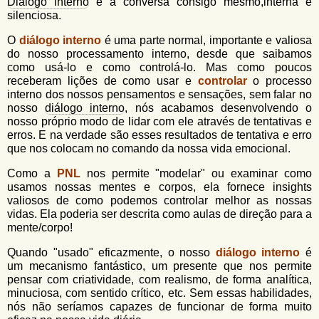
u
Diálogo interno
é a conversa consigo mesmo,interna e
n
silenciosa.
l
o
G
O
diálogo interno
é uma parte normal, importante e valiosa
á
o
do nosso processamento interno, desde que saibamos
l
r
como usá-lo e como controlá-lo. Mas como poucos
f
receberam lições de como usar e
controlar
o processo
i
i
interno dos nossos pensamentos e sensações, sem falar no
n
o
nosso
diálogo interno
, nós acabamos desenvolvendo o
h
nosso próprio modo de lidar com ele através de tentativas e
d
o
erros. E na verdade são esses resultados de tentativa e erro
que nos colocam no comando da nossa vida emocional.
e
b
Como a
PNL
nos permite "modelar" ou examinar como
usamos nossas mentes e corpos, ela fornece insights
u
valiosos de como podemos controlar melhor as nossas
s
vidas. Ela poderia ser descrita como aulas de direção para a
mente/corpo!
c
Quando "usado" eficazmente, o nosso
diálogo interno
é
a
um mecanismo fantástico, um presente que nos permite
pensar com criatividade, com realismo, de forma analítica,
minuciosa, com sentido crítico, etc. Sem essas habilidades,
nós não seríamos capazes de funcionar de forma muito