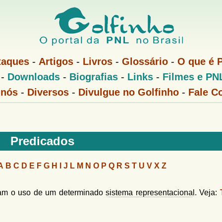
Pular
para
o
conteúdo
taques
-
Artigos
-
Livros
-
Glossário
-
O que é 
principal
-
Downloads
-
Biografias
-
Links
-
Filmes e PN
 nós
-
Diversos
-
Divulgue no Golfinho
-
Fale C
Predicados
A
B
C
D
E
F
G
H
I
J
L
M
N
O
P
Q
R
S
T
U
V
X
Z
icam o uso de um determinado
sistema representacional
. Veja: