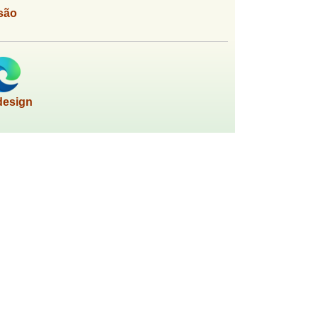
são
design