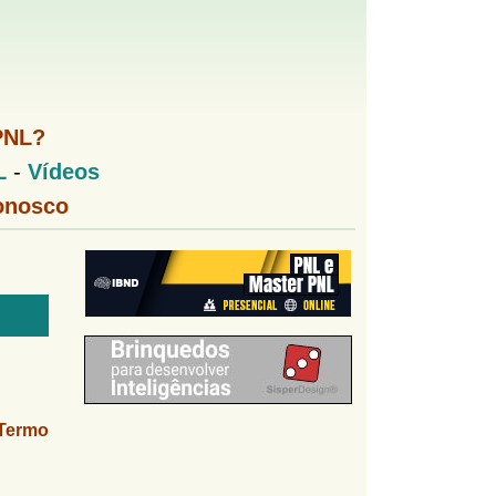
PNL?
L
-
Vídeos
onosco
Termo