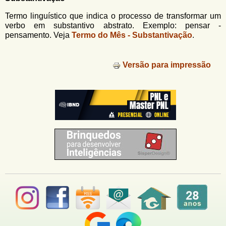
u
n
l
o
Termo linguístico que indica o processo de transformar um
G
verbo em substantivo abstrato. Exemplo: pensar -
á
o
pensamento. Veja
Termo do Mês - Substantivação
.
l
r
f
i
i
Versão para impressão
n
o
h
d
o
e
b
u
s
c
a