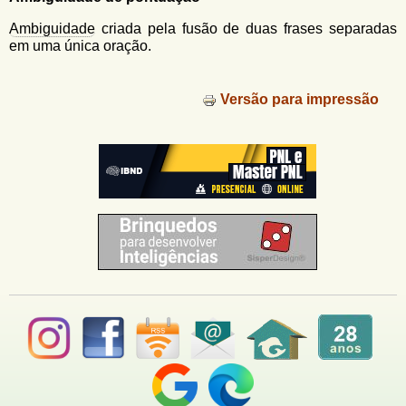
u
n
l
o
Ambiguidade
criada pela fusão de duas frases separadas
G
em uma única oração.
á
o
l
r
f
Versão para impressão
i
i
n
o
h
d
o
e
b
u
s
c
a