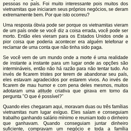
pessoas no país. Foi muito interessante pois muitos dos
vietnamitas que iniciaram seus próprios negócios, se deram
extremamente bem. Por que isto ocorreu?
Uma resposta óbvia pode ser porque os vietnamitas vieram
de um país onde se você diz a coisa errada, você pode ser
morto. Então eles vieram para os Estados Unidos onde a
pior coisa que poderia acontecer era alguém telefonar e
reclamar de uma conta que não tinha sido paga.
Se você vem de um mundo onde a morte é uma realidade
de instante a instante para um lugar onde as opções são
intermináveis, então não há razão para não tentar tudo. Ao
invés de ficarem tristes por terem de abandonar seu país,
eles estavam agradecidos por estarem vivos. Ao invés de
ficarem de mau humor e com pena deles mesmos, muitos
adotaram uma
atitude
criativa que girava em torno da
pergunta "O que é possível?"
Quando eles chegaram aqui, moravam duas ou três famílias
vietnamitas num lugar exíguo. Eles saíam e conseguiam
trabalho ganhando salário mínimo e reuniam todo o dinheiro
que ganhavam. Quando conseguiam juntar dinheiro
suficiente, compravam um negócio e toda a família