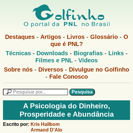
Pular
para
o
G
conteúdo
M
Destaques
-
Artigos
-
Livros
-
Glossário
-
O
e
principal
que é PNL?
o
n
M
Técnicas
-
Downloads
-
Biografias
-
Links
-
u
l
e
1
Filmes e PNL
-
Vídeos
n
u
f
G
Sobre nós
-
Diversos
-
Divulgue no Golfinho
P
o
N
-
Fale Conosco
i
l
L
f
n
i
P
n
e
F
h
h
s
A Psicologia do Dinheiro,
o
o
q
o
Prosperidade e Abundância
M
u
r
e
i
m
Escrito por:
Kris Hallbom
n
s
Armand D'Alo
u
a