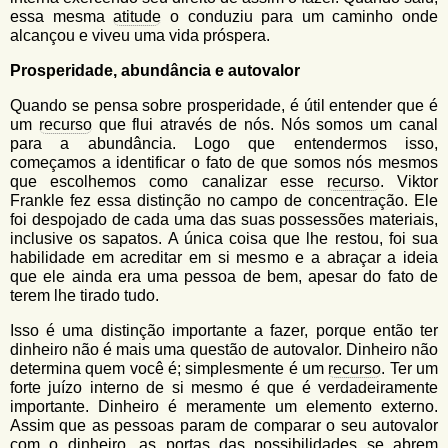
essa mesma
atitude
o conduziu para um caminho onde
alcançou e viveu uma vida próspera.
Prosperidade, abundância e autovalor
Quando se pensa sobre prosperidade, é útil entender que é
um
recurso
que flui através de nós. Nós somos um canal
para a abundância. Logo que entendermos isso,
começamos a identificar o fato de que somos nós mesmos
que escolhemos como canalizar esse
recurso
. Viktor
Frankle fez essa distinção no campo de concentração. Ele
foi despojado de cada uma das suas possessões materiais,
inclusive os sapatos. A única coisa que lhe restou, foi sua
habilidade em acreditar em si mesmo e a abraçar a ideia
que ele ainda era uma pessoa de bem, apesar do fato de
terem lhe tirado tudo.
Isso é uma distinção importante a fazer, porque então ter
dinheiro não é mais uma questão de autovalor. Dinheiro não
determina quem você é; simplesmente é um
recurso
. Ter um
forte juízo interno de si mesmo é que é verdadeiramente
importante. Dinheiro é meramente um elemento externo.
Assim que as pessoas param de comparar o seu autovalor
com o dinheiro, as portas das possibilidades se abrem