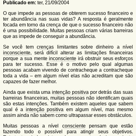
u
Publicado em:
ter, 21/09/2004
n
l
o
O que impede as pessoas de obterem sucesso financeiro e
G
á
ter abundância nas suas vidas? A resposta é geralmente
o
focada em torno da crença de que o sucesso financeiro não
l
r
é uma possibilidade. Muitas pessoas criam várias barreiras
f
que as impede de conseguir a abundância.
i
i
n
o
Se você tem
crenças
limitantes sobre dinheiro a nível
h
inconsciente
, será difícil alterar as limitações financeiras
d
o
porque a sua mente
inconsciente
irá obstruir seus esforços
e
para ter sucesso. Esse é o motivo pelo qual algumas
pessoas acabam vivendo de contracheque a contracheque
b
toda a vida – em algum nível elas não acreditam que são
capazes de fazer melhor.
u
s
Ainda que exista uma
intenção positiva
por detrás das suas
barreiras financeiras, muitas pessoas não identificam quais
c
são estas intenções. Também existem aqueles que sabem
a
qual é a
intenção positiva
em algum nível, mas mesmo
assim ainda não sabem como ultrapassar esses obstáculos.
Muitas pessoas a nível
consciente
pensam que estão
fazendo todo o possível para atingir seus objetivos.