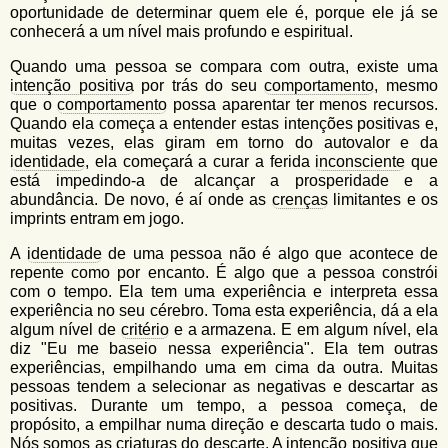
oportunidade de determinar quem ele é, porque ele já se
conhecerá a um nível mais profundo e espiritual.
Quando uma pessoa se compara com outra, existe uma
intenção positiva
por trás do seu
comportamento
, mesmo
que o
comportamento
possa aparentar ter menos recursos.
Quando ela começa a entender estas intenções positivas e,
muitas vezes, elas giram em torno do autovalor e da
identidade
, ela começará a curar a ferida
inconsciente
que
está impedindo-a de alcançar a prosperidade e a
abundância. De novo, é aí onde as
crenças
limitantes e os
imprints entram em jogo.
A
identidade
de uma pessoa não é algo que acontece de
repente como por encanto. É algo que a pessoa constrói
com o tempo. Ela tem uma experiência e interpreta essa
experiência no seu cérebro. Toma esta experiência, dá a ela
algum nível de
critério
e a armazena. E em algum nível, ela
diz "Eu me baseio nessa experiência". Ela tem outras
experiências, empilhando uma em cima da outra. Muitas
pessoas tendem a selecionar as negativas e descartar as
positivas. Durante um tempo, a pessoa começa, de
propósito, a empilhar numa direção e descarta tudo o mais.
Nós somos as criaturas do descarte. A
intenção positiva
que