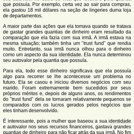
que possuía. Por exemplo, certa vez ao sair para compras,
ela gastou 18 mil dólares na seção de lingeries duma loja
de departamentos.
A maior parte das ações que ela tomava quando se tratava
de gastar grandes quantias de dinheiro eram resultado da
comparação que ela fazia com sua irmã. A irmã estava na
mesma situação; também tinha um "trust fund" que rendia
muito. Entretanto, sua irmã nunca olhou para o dinheiro
como um aspecto da sua
identidade
. Ela nunca determinou
seu autovalor pela quantia que possuía.
Para ela, todo esse dinheiro significava que ela possuía
algo para recorrer se lhe acontecesse um problema no
futuro. Ela se casou e iniciou diversos negócios com seu
marido. Foram extremamente bem sucedidos por seus
próprios méritos e, depois de alguns anos, os rendimentos
do "trust fund" dela se tornaram relativamente pequenos se
comparados com os lucros gerados pelos negócios que
eles tinham desenvolvido.
É interessante, pois a mulher que baseou a sua
identidade
e autovalor nos seus recursos financeiros, gastava grandes
quantias de dinheiro para não ficar atrás da sua irmã. No fim