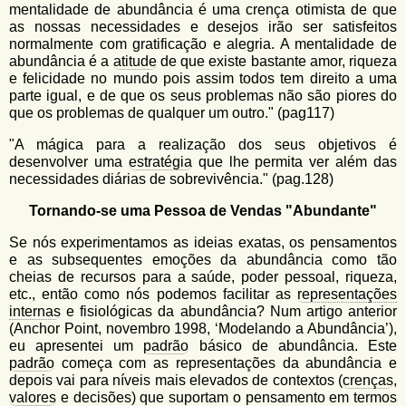
mentalidade de abundância é uma crença otimista de que
as nossas necessidades e desejos irão ser satisfeitos
normalmente com gratificação e alegria. A mentalidade de
abundância é a
atitude
de que existe bastante amor, riqueza
e felicidade no mundo pois assim todos tem direito a uma
parte igual, e de que os seus problemas não são piores do
que os problemas de qualquer um outro." (pag117)
"A mágica para a realização dos seus objetivos é
desenvolver uma
estratégia
que lhe permita ver além das
necessidades diárias de sobrevivência." (pag.128)
Tornando-se uma Pessoa de Vendas "Abundante"
Se nós experimentamos as ideias exatas, os pensamentos
e as subsequentes emoções da abundância como tão
cheias de recursos para a saúde, poder pessoal, riqueza,
etc., então como nós podemos facilitar as
representações
internas
e fisiológicas da abundância? Num artigo anterior
(Anchor Point, novembro 1998, ‘Modelando a Abundância’),
eu apresentei um
padrão
básico de abundância. Este
padrão
começa com as representações da abundância e
depois vai para níveis mais elevados de contextos (
crenças
,
valores
e decisões) que suportam o pensamento em termos