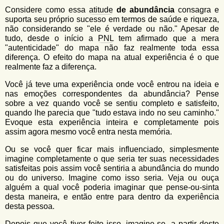
Considere como essa
atitude
de abundância
consagra e
suporta seu próprio sucesso em termos de saúde e riqueza,
não considerando se "ele é verdade ou não." Apesar de
tudo, desde o início a
PNL
tem afirmado que a mera
"autenticidade" do mapa não faz realmente toda essa
diferença. O efeito do mapa na atual experiência é o que
realmente faz a diferença.
Você já teve uma experiência onde você entrou na ideia e
nas emoções correspondentes da abundância? Pense
sobre a vez quando você se sentiu completo e satisfeito,
quando lhe parecia que "tudo estava indo no seu caminho."
Evoque esta experiência inteira e completamente pois
assim agora mesmo você entra nesta memória.
Ou se você quer ficar mais influenciado, simplesmente
imagine completamente o que seria ter suas necessidades
satisfeitas pois assim você sentiria a abundância do mundo
ou do universo. Imagine como isso seria. Veja ou ouça
alguém a qual você poderia imaginar que pense-ou-sinta
desta maneira, e então entre para dentro da experiência
desta pessoa.
Depois que você tiver feito isso, imagine-se, a partir deste