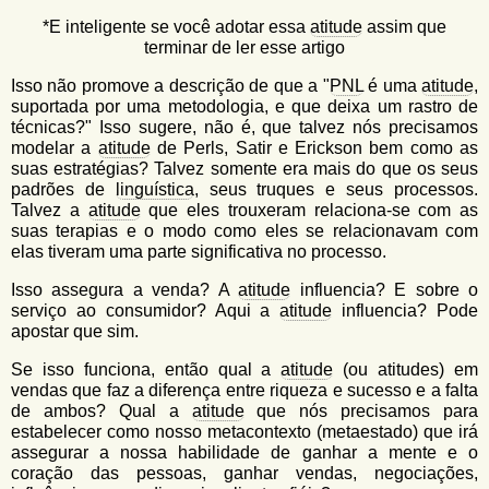
u
n
*E inteligente se você adotar essa
atitude
assim que
l
o
terminar de ler esse artigo
G
á
o
Isso não promove a descrição de que a "
PNL
é uma
atitude
,
l
r
suportada por uma metodologia, e que deixa um rastro de
f
técnicas?" Isso sugere, não é, que talvez nós precisamos
i
i
modelar a
atitude
de Perls, Satir e Erickson bem como as
n
o
suas estratégias? Talvez somente era mais do que os seus
h
padrões de
linguística
, seus truques e seus processos.
d
o
Talvez a
atitude
que eles trouxeram relaciona-se com as
e
suas terapias e o modo como eles se relacionavam com
elas tiveram uma parte significativa no processo.
b
Isso assegura a venda? A
atitude
influencia? E sobre o
u
serviço ao consumidor? Aqui a
atitude
influencia? Pode
s
apostar que sim.
c
Se isso funciona, então qual a
atitude
(ou atitudes) em
vendas que faz a diferença entre riqueza e sucesso e a falta
a
de ambos? Qual a
atitude
que nós precisamos para
estabelecer como nosso metacontexto (metaestado) que irá
assegurar a nossa habilidade de ganhar a mente e o
coração das pessoas, ganhar vendas, negociações,