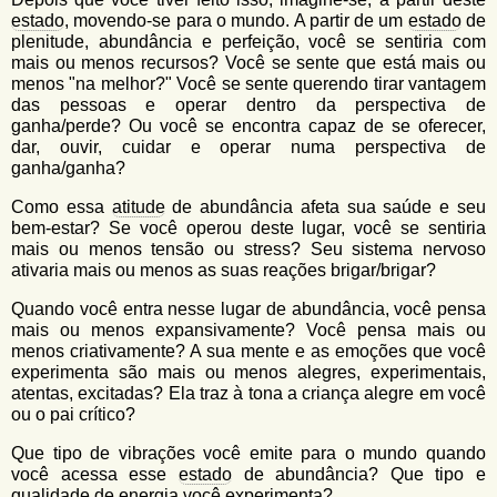
estado
, movendo-se para o mundo. A partir de um
estado
de
plenitude, abundância e perfeição, você se sentiria com
mais ou menos recursos? Você se sente que está mais ou
menos "na melhor?" Você se sente querendo tirar vantagem
das pessoas e operar dentro da perspectiva de
ganha/perde? Ou você se encontra capaz de se oferecer,
dar, ouvir, cuidar e operar numa perspectiva de
ganha/ganha?
Como essa
atitude
de abundância afeta sua saúde e seu
bem-estar? Se você operou deste lugar, você se sentiria
mais ou menos tensão ou stress? Seu sistema nervoso
ativaria mais ou menos as suas reações brigar/brigar?
Quando você entra nesse lugar de abundância, você pensa
mais ou menos expansivamente? Você pensa mais ou
menos criativamente? A sua mente e as emoções que você
experimenta são mais ou menos alegres, experimentais,
atentas, excitadas? Ela traz à tona a criança alegre em você
ou o pai crítico?
Que tipo de vibrações você emite para o mundo quando
você acessa esse
estado
de abundância? Que tipo e
qualidade de energia você experimenta?