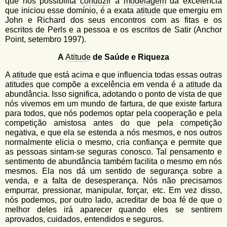
que nos possibilita
conduzir
a
modelagem
da excelência
que iniciou esse domínio, é a exata
atitude
que emergiu em
John e Richard dos seus encontros com as fitas e os
escritos de Perls e a pessoa e os escritos de Satir (Anchor
Point, setembro 1997).
A
Atitude
de Saúde e Riqueza
A
atitude
que está acima e que influencia todas essas outras
atitudes que compõe a excelência em venda é a
atitude
da
abundância. Isso significa, adotando o ponto de vista de que
nós vivemos em um mundo de fartura, de que existe fartura
para todos, que nós podemos optar pela cooperação e pela
competição amistosa antes do que pela competição
negativa, e que ela se estenda a nós mesmos, e nos outros
normalmente elicia o mesmo, cria confiança e permite que
as pessoas sintam-se seguras conosco. Tal pensamento e
sentimento de abundância também facilita o mesmo em nós
mesmos. Ela nos dá um sentido de segurança sobre a
venda, e a falta de desesperança. Nós não precisamos
empurrar, pressionar, manipular, forçar, etc. Em vez disso,
nós podemos, por outro lado, acreditar de boa fé de que o
melhor deles irá aparecer quando eles se sentirem
aprovados, cuidados, entendidos e seguros.