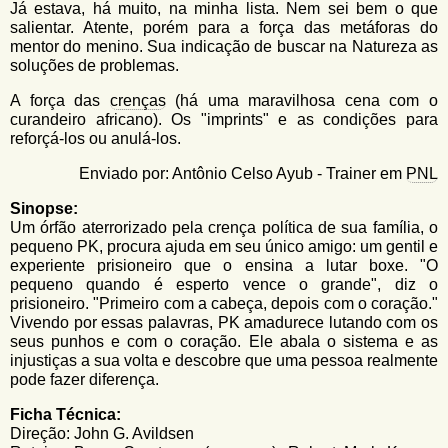
u
Já estava, há muito, na minha lista. Nem sei bem o que
n
salientar. Atente, porém para a força das metáforas do
l
o
mentor do menino. Sua indicação de buscar na Natureza as
G
á
soluções de problemas.
o
l
r
A força das
crenças
(há uma maravilhosa cena com o
f
i
curandeiro africano). Os "imprints" e as condições para
i
reforçá-los ou anulá-los.
n
o
h
Enviado por: Antônio Celso Ayub - Trainer em
PNL
d
o
Sinopse:
e
Um órfão aterrorizado pela crença política de sua família, o
b
pequeno PK, procura ajuda em seu único amigo: um gentil e
experiente prisioneiro que o ensina a lutar boxe. "O
u
pequeno quando é esperto vence o grande", diz o
s
prisioneiro. "Primeiro com a cabeça, depois com o coração."
Vivendo por essas palavras, PK amadurece lutando com os
c
seus punhos e com o coração. Ele abala o sistema e as
a
injustiças a sua volta e descobre que uma pessoa realmente
pode fazer diferença.
Ficha Técnica:
Direção: John G. Avildsen