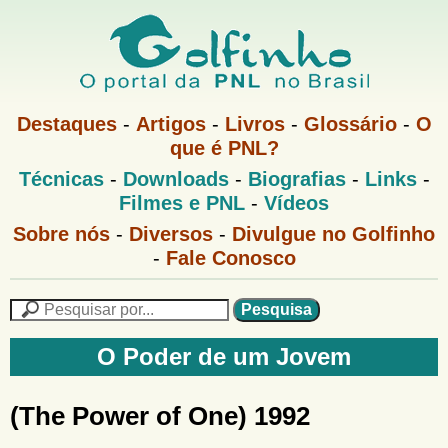
Pular
para
o
G
conteúdo
M
Destaques
-
Artigos
-
Livros
-
Glossário
-
O
e
principal
que é PNL?
o
n
M
Técnicas
-
Downloads
-
Biografias
-
Links
-
u
l
e
1
Filmes e PNL
-
Vídeos
n
u
f
G
Sobre nós
-
Diversos
-
Divulgue no Golfinho
P
o
N
-
Fale Conosco
i
l
L
f
n
i
P
n
e
F
h
h
s
O Poder de um Jovem
o
o
q
o
M
u
r
e
i
(The Power of One) 1992
m
n
s
u
a