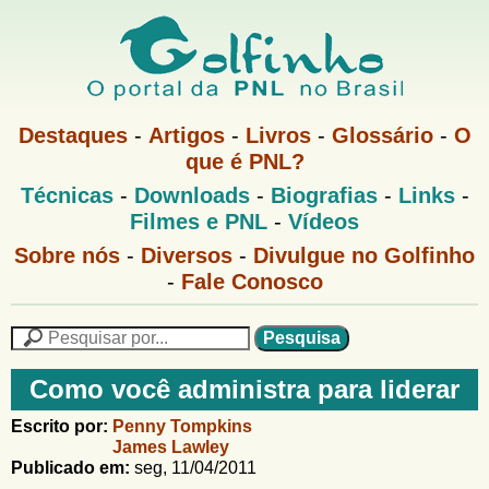
Pular
para
o
G
conteúdo
M
Destaques
-
Artigos
-
Livros
-
Glossário
-
O
e
principal
que é PNL?
o
n
M
Técnicas
-
Downloads
-
Biografias
-
Links
-
u
l
e
1
Filmes e PNL
-
Vídeos
n
u
f
G
Sobre nós
-
Diversos
-
Divulgue no Golfinho
P
o
N
-
Fale Conosco
i
l
L
f
n
i
P
n
e
F
h
h
s
Como você administra para liderar
o
o
q
o
M
u
r
Escrito por:
Penny Tompkins
e
i
James Lawley
m
n
s
Publicado em:
seg, 11/04/2011
u
a