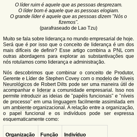
u
n
O líder ruim é aquele que as pessoas desprezam.
l
o
O líder bom é aquele que as pessoas elogiam.
G
O grande líder é aquele que as pessoas dizem "Nós o
á
o
fizemos".
l
r
(parafraseado de Lao Tzu)
f
i
i
Muito se fala sobre liderança no mundo empresarial de hoje.
n
Será que é por isso que o conceito de liderança é um dos
o
h
mais difíceis de definir? Esse artigo combina a
PNL
com
d
o
outras abordagens para explorar as substantivações que
nós rotulamos como liderança e administração.
e
Nós descobrimos que combinar o conceito de Produtor,
b
Gerente e Líder de Stephen Covey com o
modelo
de
Níveis
u
Neurológicos
de Robert Dilts pode ser uma maneira útil de
acompanhar e
liderar
a comunidade empresarial. Isso nos
s
permite introduzir as ideias de "papéis funcionais" e "níveis
c
de processo" em uma
linguagem
facilmente assimilada em
um
ambiente
organizacional. A relação entre a organização,
a
o papel funcional e os indivíduos pode ser expressa
esquematicamente como:
Organização
Função
Indivíduo