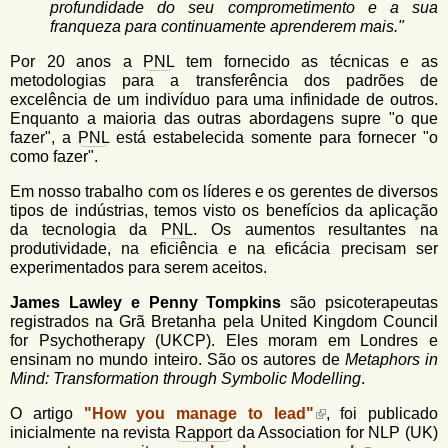
profundidade do seu comprometimento e a sua
franqueza para continuamente aprenderem mais."
Por 20 anos a
PNL
tem fornecido as técnicas e as
metodologias para a transferência dos padrões de
excelência de um indivíduo para uma infinidade de outros.
Enquanto a maioria das outras abordagens supre "o que
fazer", a
PNL
está estabelecida somente para fornecer "o
como fazer".
Em nosso trabalho com os líderes e os gerentes de diversos
tipos de indústrias, temos visto os benefícios da aplicação
da tecnologia da
PNL
. Os aumentos resultantes na
produtividade, na eficiência e na eficácia precisam ser
experimentados para serem aceitos.
James Lawley e Penny Tompkins
são psicoterapeutas
registrados na Grã Bretanha pela United Kingdom Council
for Psychotherapy (UKCP). Eles moram em Londres e
ensinam no mundo inteiro. São os autores de
Metaphors in
Mind: Transformation through Symbolic Modelling
.
O artigo
"How you manage to lead"
, foi publicado
inicialmente na revista
Rapport
da Association for NLP (UK)