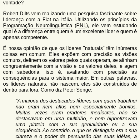
vontade?
Robert Dilts vem realizando uma pesquisa fascinante sobre
liderança com a Fiat na Itália. Utilizando os princípios da
Programação Neurolinguística
(
PNL
), ele vem estudando
qual é a diferença entre quem é um excelente líder e quem é
apenas competente.
É nossa opinião de que os líderes "naturais" têm inúmeras
coisas em comum. Eles expõem com precisão as visões
comuns, definem os
valores
pelos quais operam, se alinham
congruentemente com a visão e os
valores
deles, e agem
com sabedoria, isto é, avaliando com precisão as
consequências para o sistema maior. Em outras palavras,
os líderes naturais, não nascem, eles são construídos de
dentro para fora. Como diz Peter Senge:
"A maioria dos destacados líderes com quem trabalhei
não eram nem altos nem especialmente bonitos.
Muitas vezes eram oradores medíocres, não se
destacavam em uma multidão, e nem hipnotizavam
uma plateia com a sua genialidade ou a sua
eloquência. Ao contrário, o que os distinguia era a sua
clareza e o poder de persuasão das suas idéias, a