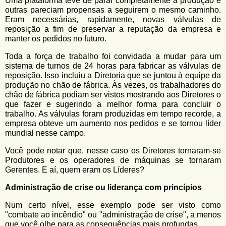
Uma plataforma teve de parar completamente a produção e
outras pareciam propensas a seguirem o mesmo caminho.
Eram necessárias, rapidamente, novas válvulas de
reposição a fim de preservar a reputação da empresa e
manter os pedidos no futuro.
Toda a força de trabalho foi convidada a mudar para um
sistema de turnos de 24 horas para fabricar as válvulas de
reposição. Isso incluiu a Diretoria que se juntou à equipe da
produção no chão de fábrica. Às vezes, os trabalhadores do
chão de fábrica podiam ser vistos mostrando aos Diretores o
que fazer e sugerindo a melhor forma para concluir o
trabalho. As válvulas foram produzidas em tempo recorde, a
empresa obteve um aumento nos pedidos e se tornou líder
mundial nesse campo.
Você pode notar que, nesse caso os Diretores tornaram-se
Produtores e os operadores de máquinas se tornaram
Gerentes. E aí, quem eram os Líderes?
Administração de crise ou liderança com princípios
Num certo nível, esse exemplo pode ser visto como
"combate ao incêndio" ou "administração de crise", a menos
que você olhe para as consequências mais profundas.