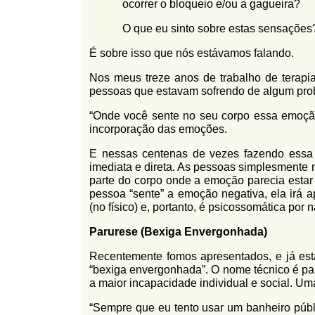
ocorrer o bloqueio e/ou a gagueira?
O que eu sinto sobre estas sensações
É sobre isso que nós estávamos falando.
Nos meus treze anos de trabalho de terapia 
pessoas que estavam sofrendo de algum pro
“Onde você sente no seu corpo essa emoçã
incorporação das emoções.
E nessas centenas de vezes fazendo essa
imediata e direta. As pessoas simplesmente
parte do corpo onde a emoção parecia estar 
pessoa “sente” a emoção negativa, ela irá 
(no físico) e, portanto, é psicossomática por 
Parurese (Bexiga Envergonhada)
Recentemente fomos apresentados, e já es
“bexiga envergonhada”. O nome técnico é pa
a maior incapacidade individual e social. Um
“Sempre que eu tento usar um banheiro públi