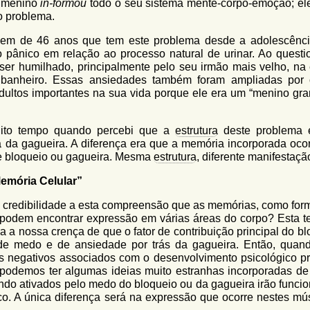
e menino
in-formou
todo o seu sistema mente-corpo-emoção; ele
 o problema.
em de 46 anos que tem este problema desde a adolescênci
ânico em relação ao processo natural de urinar. Ao questio
ser humilhado, principalmente pelo seu irmão mais velho, na
banheiro. Essas ansiedades também foram ampliadas por 
dultos importantes na sua vida porque ele era um “menino gra
ito tempo quando percebi que a
estrutura
deste problema 
a
da gagueira. A diferença era que a memória incorporada ocor
e bloqueio ou gagueira. Mesma
estrutura
, diferente manifestaçã
emória Celular”
á credibilidade a esta compreensão que as memórias, como for
 podem encontrar expressão em várias áreas do corpo? Esta te
a nossa crença de que o fator de contribuição principal do bl
de medo e de ansiedade por trás da gagueira. Então, quan
is negativos associados com o desenvolvimento psicológico p
podemos ter algumas ideias muito estranhas incorporadas de
ndo ativados pelo medo do bloqueio ou da gagueira irão funcio
 A única diferença será na expressão que ocorre nestes mú