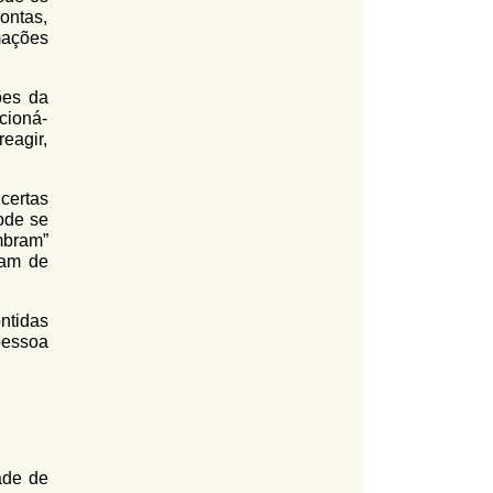
ontas,
mações
ões da
cioná-
eagir,
certas
ode se
mbram”
jam de
ntidas
pessoa
ade de