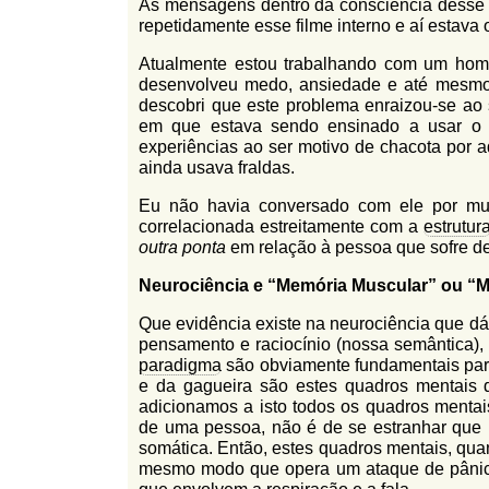
As mensagens dentro da consciência dess
repetidamente esse filme interno e aí estava
Atualmente estou trabalhando com um hom
desenvolveu medo, ansiedade e até mesmo p
descobri que este problema enraizou-se ao 
em que estava sendo ensinado a usar o 
experiências ao ser motivo de chacota por a
ainda usava fraldas.
Eu não havia conversado com ele por mu
correlacionada estreitamente com a
estrutur
outra ponta
em relação à pessoa que sofre d
Neurociência e “Memória Muscular” ou “M
Que evidência existe na neurociência que d
pensamento e raciocínio (nossa semântica),
paradigma
são obviamente fundamentais para 
e da gagueira são estes quadros mentais 
adicionamos a isto todos os quadros menta
de uma pessoa, não é de se estranhar que 
somática. Então, estes quadros mentais, qua
mesmo modo que opera um ataque de pânico.