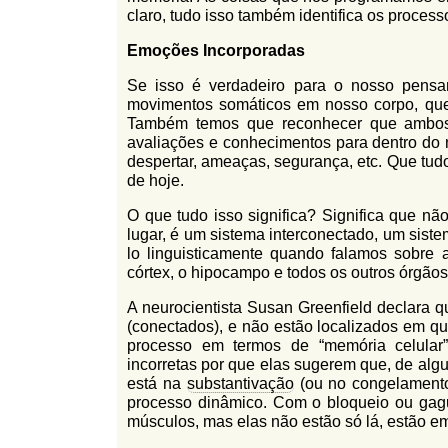
claro, tudo isso também identifica os proces
Emoções Incorporadas
Se isso é verdadeiro para o nosso pensa
movimentos somáticos em nosso corpo, qu
Também temos que reconhecer que ambos 
avaliações e conhecimentos para dentro do 
despertar, ameaças, segurança, etc. Que tud
de hoje.
O que tudo isso significa? Significa que 
lugar, é um sistema interconectado, um sis
lo linguisticamente quando falamos sobre a
córtex, o hipocampo e todos os outros órgão
A neurocientista Susan Greenfield declara q
(conectados), e não estão localizados em q
processo em termos de “memória celular
incorretas por que elas sugerem que, de alg
está na
substantivação
(ou no congelamento
processo dinâmico. Com o bloqueio ou gagu
músculos, mas elas não estão só lá, estão e