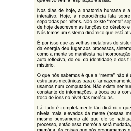
que envolvem a respiração e a fala.
Nos dias de hoje, a anatomia humana e a
interativo. Hoje, a neurociência fala sob
separadas por hífens. Não existe “mente” se
de hoje descrevem as funções do cérebro 
Nós temos um sistema dinâmico que está ati
É por isso que as velhas metáforas do sist
da energia deu lugar aos processos, sistema
como a mente se manifesta na incorporação d
auto-reflexiva, do eu, da
identidade
e dos fi
mistério.
O que nós sabemos é que a “mente” não é
estruturas mecânicas para o “armazenamento
usamos num computador. Não existe nenhum 
constante de informações, a troca ou a conv
troca de íons no nível das moléculas.
Lá, tudo é completamente tão dinâmico que
níveis mais elevados da mente (nossas me
mesmo pensamento até que ele se habitua
processo, então essa memória será mudada,
memória. As coisas que nós programamos em