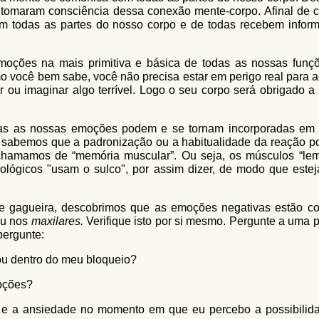
 tomaram consciência dessa conexão mente-corpo. Afinal de c
m todas as partes do nosso corpo e de todas recebem infor
moções na mais primitiva e básica de todas as nossas funç
mo você bem sabe, você não precisa estar em perigo real para a
 ou imaginar algo terrível. Logo o seu corpo será obrigado a r
as as nossas emoções podem e se tornam incorporadas em 
é sabemos que a padronização ou a habitualidade da reação p
 chamamos de “memória muscular”. Ou seja, os músculos “le
ológicos "usam o sulco", por assim dizer, de modo que este
e gagueira, descobrimos que as emoções negativas estão co
u nos
maxilares.
Verifique isto por si mesmo. Pergunte a uma 
pergunte:
ou dentro do meu bloqueio?
oções?
 e a ansiedade no momento em que eu percebo a possibilid