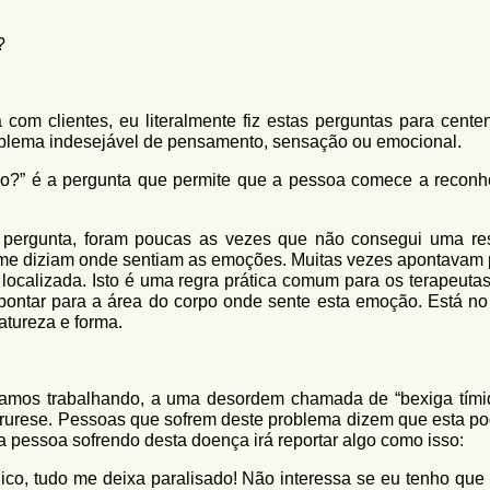
?
com clientes, eu literalmente fiz estas perguntas para cente
blema indesejável de pensamento, sensação ou emocional.
o?” é a pergunta que permite que a pessoa comece a reconh
 pergunta, foram poucas as vezes que não consegui uma re
 me diziam onde sentiam as emoções. Muitas vezes apontavam 
localizada. Isto é uma regra prática comum para os terapeutas
apontar para a área do corpo onde sente esta emoção. Está no
natureza e forma.
tamos trabalhando, a uma desordem chamada de “bexiga tími
rurese. Pessoas que sofrem deste problema dizem que esta po
a pessoa sofrendo desta doença irá reportar algo como isso:
co, tudo me deixa paralisado! Não interessa se eu tenho que 