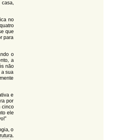
 casa,
ica no
quatro
se que
or para
ando o
nto, a
ós não
 a sua
emente
tiva e
ra por
 cinco
to ele
o!”
gia, o
rutura
.