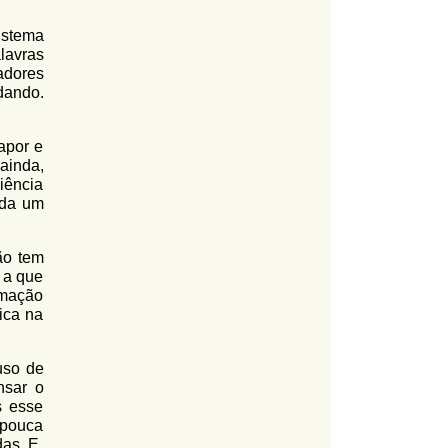
istema
lavras
adores
dando.
apor e
ainda,
iência
nda um
ão tem
 a que
rmação
ica na
uso de
nsar o
s esse
 pouca
as. E,