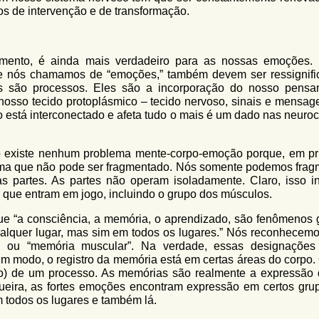
sos de intervenção e de transformação.
mento, é ainda mais verdadeiro para as nossas emoções.
e nós chamamos de “emoções,” também devem ser ressignifi
são processos. Eles são a incorporação do nosso pensa
nosso tecido protoplásmico – tecido nervoso, sinais e mensag
o está interconectado e afeta tudo o mais é um dado nas neuroc
não existe nenhum problema mente-corpo-emoção porque, em pr
tema que não pode ser fragmentado. Nós somente podemos frag
s partes. As partes não operam isoladamente. Claro, isso in
s que entram em jogo, incluindo o grupo dos músculos.
ue “a consciência, a memória, o aprendizado, são fenômenos g
ualquer lugar, mas sim em todos os lugares.” Nós reconhecemo
” ou “memória muscular”. Na verdade, essas designações
um modo, o registro da memória está em certas áreas do corpo. 
) de um processo. As memórias são realmente a expressão
eira, as fortes emoções encontram expressão em certos gru
m todos os lugares e também lá.