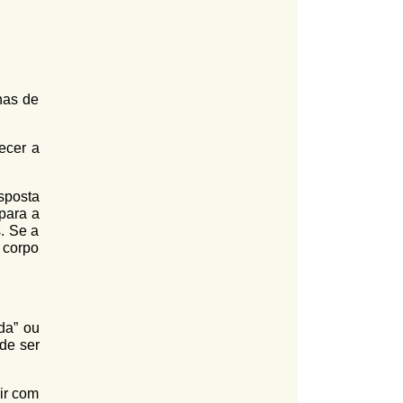
nas de
ecer a
sposta
para a
. Se a
 corpo
da” ou
de ser
ir com