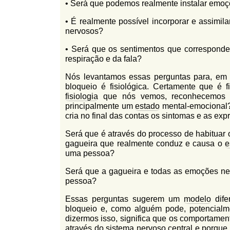
• Será que podemos realmente instalar emoç
l
r
f
• É realmente possível incorporar e assimi
i
i
nervosos?
n
o
h
• Será que os sentimentos que corresponde
d
o
respiração e da fala?
e
Nós levantamos essas perguntas para, em p
b
bloqueio é fisiológica. Certamente que é 
fisiologia
que nós vemos, reconhecemos e
u
principalmente um
estado
mental-emocional?
cria no final das contas os sintomas e as exp
s
c
Será que é através do processo de habituar
gagueira que realmente conduz e causa o
e
a
uma pessoa?
Será que a gagueira e todas as emoções ne
pessoa?
Essas perguntas sugerem um
modelo
dife
bloqueio e, como alguém pode, potencialme
dizermos isso, significa que os comportame
através do sistema nervoso central e porqu