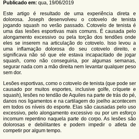
u
Publicado em:
qua, 19/06/2019
n
l
o
Este artigo é resultado de uma experiência direta e
G
á
dolorosa. Joseph desenvolveu o cotovelo de tenista
o
jogando squash no verão passado. Cotovelo de tenista é
l
r
uma das lesões esportivas mais comuns. É causada pelo
f
alongamento excessivo ou pela torção dos tendões onde
i
i
eles se inserem na articulação do cotovelo. Isso levou a
n
o
uma inflamação dolorosa do seu cotovelo direito, e
h
significava não só que ele estava incapacitado de jogar
d
o
squash, como não conseguiria, por algumas semanas,
e
segurar nada com a mão direita nem levantar qualquer peso
sem dor.
b
Lesões esportivas, como o cotovelo de tenista (que pode ser
u
causado por muitos esportes, inclusive golfe, críquete e
s
squash), lesões no tendão de Aquiles na parte de trás do pé,
danos nos ligamentos e na cartilagem do joelho acontecem
c
em todos os níveis do esporte. Elas são causadas pelo uso
a
excessivo, pelo alongamento excessivo ou por um esforço
incomum repentino naquela parte do corpo. As lesões são
dolorosas e debilitantes e podem impedir o atleta de
competir por algum tempo.