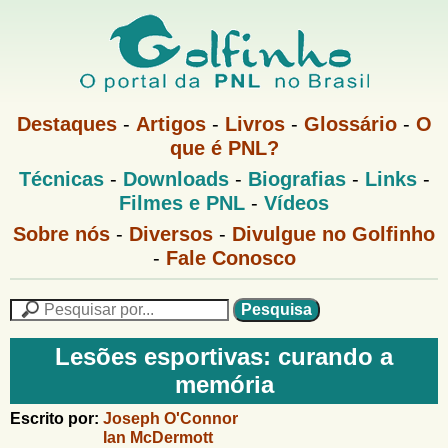
Pular
para
o
G
conteúdo
M
Destaques
-
Artigos
-
Livros
-
Glossário
-
O
e
principal
que é PNL?
o
n
M
Técnicas
-
Downloads
-
Biografias
-
Links
-
u
l
e
1
Filmes e PNL
-
Vídeos
n
u
f
G
Sobre nós
-
Diversos
-
Divulgue no Golfinho
P
o
N
-
Fale Conosco
i
l
L
f
n
i
P
n
e
F
h
h
s
Lesões esportivas: curando a
o
o
q
o
memória
M
u
r
e
i
m
Escrito por:
Joseph O'Connor
n
s
Ian McDermott
u
a