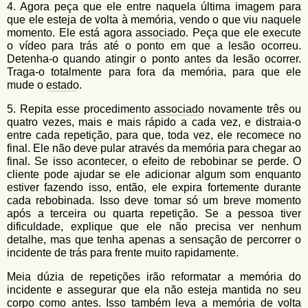
4. Agora peça que ele entre naquela última imagem para
que ele esteja de volta à memória, vendo o que viu naquele
momento. Ele está agora
associado
. Peça que ele execute
o vídeo para trás até o ponto em que a lesão ocorreu.
Detenha-o quando atingir o ponto antes da lesão ocorrer.
Traga-o totalmente para fora da memória, para que ele
mude o
estado
.
5. Repita esse procedimento
associado
novamente três ou
quatro vezes, mais e mais rápido a cada vez, e distraia-o
entre cada repetição, para que, toda vez, ele recomece no
final. Ele não deve pular através da memória para chegar ao
final. Se isso acontecer, o efeito de rebobinar se perde. O
cliente pode ajudar se ele adicionar algum som enquanto
estiver fazendo isso, então, ele expira fortemente durante
cada rebobinada. Isso deve tomar só um breve momento
após a terceira ou quarta repetição. Se a pessoa tiver
dificuldade, explique que ele não precisa ver nenhum
detalhe, mas que tenha apenas a sensação de percorrer o
incidente de trás para frente muito rapidamente.
Meia dúzia de repetições irão reformatar a memória do
incidente e assegurar que ela não esteja mantida no seu
corpo como antes. Isso também leva a memória de volta