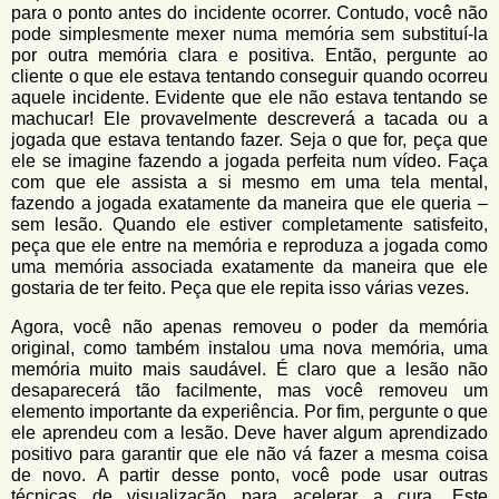
para o ponto antes do incidente ocorrer. Contudo, você não
pode simplesmente mexer numa memória sem substituí-la
por outra memória clara e positiva. Então, pergunte ao
cliente o que ele estava tentando conseguir quando ocorreu
aquele incidente. Evidente que ele não estava tentando se
machucar! Ele provavelmente descreverá a tacada ou a
jogada que estava tentando fazer. Seja o que for, peça que
ele se imagine fazendo a jogada perfeita num vídeo. Faça
com que ele assista a si mesmo em uma tela mental,
fazendo a jogada exatamente da maneira que ele queria –
sem lesão. Quando ele estiver completamente satisfeito,
peça que ele entre na memória e reproduza a jogada como
uma memória associada exatamente da maneira que ele
gostaria de ter feito. Peça que ele repita isso várias vezes.
Agora, você não apenas removeu o poder da memória
original, como também instalou uma nova memória, uma
memória muito mais saudável. É claro que a lesão não
desaparecerá tão facilmente, mas você removeu um
elemento importante da experiência. Por fim, pergunte o que
ele aprendeu com a lesão. Deve haver algum aprendizado
positivo para garantir que ele não vá fazer a mesma coisa
de novo. A partir desse ponto, você pode usar outras
técnicas de
visualização
para acelerar a cura. Este