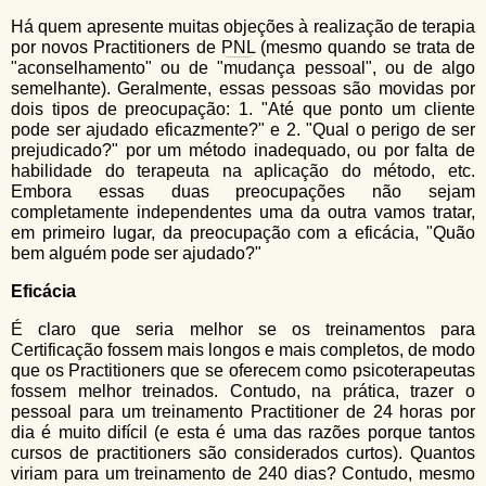
u
n
Há quem apresente muitas objeções à realização de terapia
l
o
por novos Practitioners de
PNL
(mesmo quando se trata de
G
á
"aconselhamento" ou de "mudança pessoal", ou de algo
o
semelhante). Geralmente, essas pessoas são movidas por
l
r
dois tipos de preocupação: 1. "Até que ponto um cliente
f
pode ser ajudado eficazmente?" e 2. "Qual o perigo de ser
i
i
prejudicado?" por um método inadequado, ou por falta de
n
o
habilidade do terapeuta na aplicação do método, etc.
h
Embora essas duas preocupações não sejam
d
o
completamente independentes uma da outra vamos tratar,
e
em primeiro lugar, da preocupação com a eficácia, "Quão
bem alguém pode ser ajudado?"
b
Eficácia
u
s
É claro que seria melhor se os treinamentos para
Certificação fossem mais longos e mais completos, de modo
c
que os Practitioners que se oferecem como psicoterapeutas
a
fossem melhor treinados. Contudo, na prática, trazer o
pessoal para um treinamento Practitioner de 24 horas por
dia é muito difícil (e esta é uma das razões porque tantos
cursos de practitioners são considerados curtos). Quantos
viriam para um treinamento de 240 dias? Contudo, mesmo