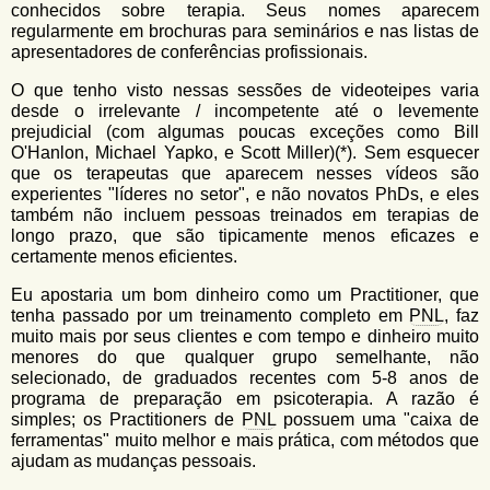
conhecidos sobre terapia. Seus nomes aparecem
regularmente em brochuras para seminários e nas listas de
apresentadores de conferências profissionais.
O que tenho visto nessas sessões de videoteipes varia
desde o irrelevante / incompetente até o levemente
prejudicial (com algumas poucas exceções como Bill
O'Hanlon, Michael Yapko, e Scott Miller)(*). Sem esquecer
que os terapeutas que aparecem nesses vídeos são
experientes "líderes no setor", e não novatos PhDs, e eles
também não incluem pessoas treinados em terapias de
longo prazo, que são tipicamente menos eficazes e
certamente menos eficientes.
Eu apostaria um bom dinheiro como um Practitioner, que
tenha passado por um treinamento completo em
PNL
, faz
muito mais por seus clientes e com tempo e dinheiro muito
menores do que qualquer grupo semelhante, não
selecionado, de graduados recentes com 5-8 anos de
programa de preparação em psicoterapia. A razão é
simples; os Practitioners de
PNL
possuem uma "caixa de
ferramentas" muito melhor e mais prática, com métodos que
ajudam as mudanças pessoais.