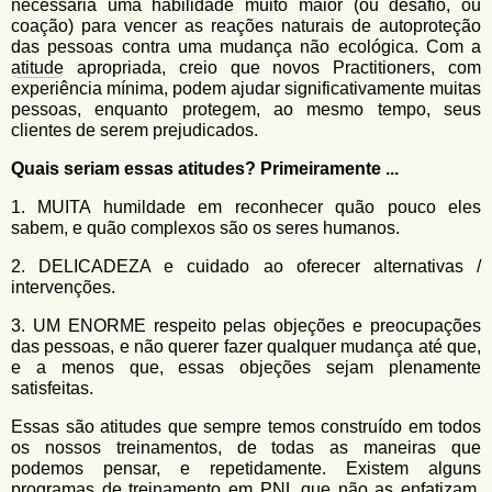
necessária uma habilidade muito maior (ou desafio, ou
coação) para vencer as reações naturais de autoproteção
das pessoas contra uma mudança não ecológica. Com a
atitude
apropriada, creio que novos Practitioners, com
experiência mínima, podem ajudar significativamente muitas
pessoas, enquanto protegem, ao mesmo tempo, seus
clientes de serem prejudicados.
Quais seriam essas atitudes? Primeiramente ...
1. MUITA humildade em reconhecer quão pouco eles
sabem, e quão complexos são os seres humanos.
2. DELICADEZA e cuidado ao oferecer alternativas /
intervenções.
3. UM ENORME respeito pelas objeções e preocupações
das pessoas, e não querer fazer qualquer mudança até que,
e a menos que, essas objeções sejam plenamente
satisfeitas.
Essas são atitudes que sempre temos construído em todos
os nossos treinamentos, de todas as maneiras que
podemos pensar, e repetidamente. Existem alguns
programas de treinamento em
PNL
que não as enfatizam,