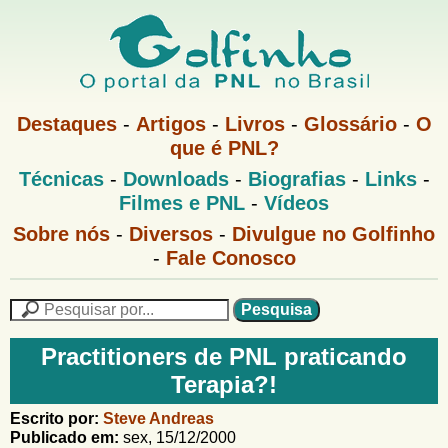
Pular
para
o
G
conteúdo
M
Destaques
-
Artigos
-
Livros
-
Glossário
-
O
e
principal
que é PNL?
o
n
M
Técnicas
-
Downloads
-
Biografias
-
Links
-
u
l
e
1
Filmes e PNL
-
Vídeos
n
u
f
G
Sobre nós
-
Diversos
-
Divulgue no Golfinho
P
o
N
-
Fale Conosco
i
l
L
f
n
i
P
n
e
F
h
h
s
Practitioners de PNL praticando
o
o
q
o
Terapia?!
M
u
r
e
i
m
Escrito por:
Steve Andreas
n
s
Publicado em:
sex, 15/12/2000
u
a