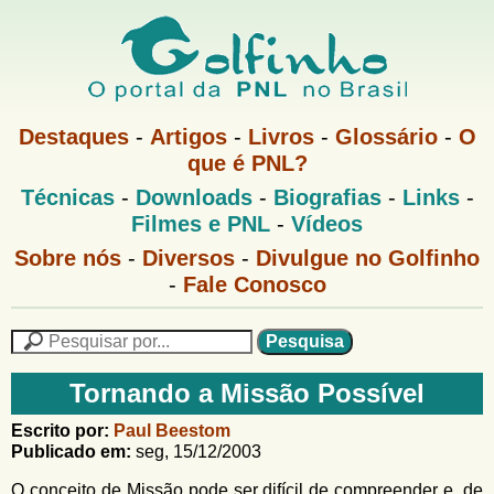
Pular
para
o
G
conteúdo
M
Destaques
-
Artigos
-
Livros
-
Glossário
-
O
e
principal
que é PNL?
o
n
M
Técnicas
-
Downloads
-
Biografias
-
Links
-
u
l
e
1
Filmes e PNL
-
Vídeos
n
u
f
G
Sobre nós
-
Diversos
-
Divulgue no Golfinho
P
o
N
-
Fale Conosco
i
l
L
f
n
i
P
n
e
F
h
h
s
Tornando a Missão Possível
o
o
q
o
M
u
r
Escrito por:
Paul Beestom
e
i
Publicado em:
seg, 15/12/2003
m
n
s
u
a
O conceito de Missão pode ser difícil de compreender e, de