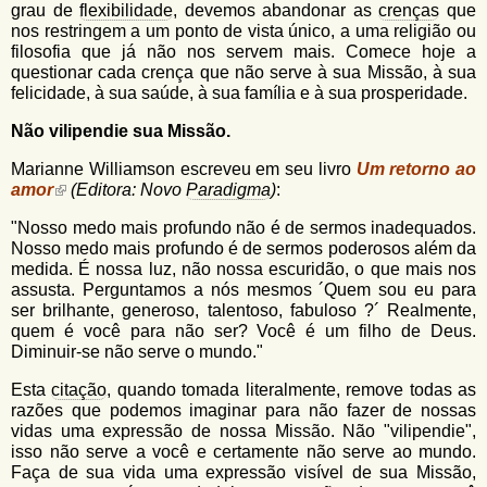
grau de
flexibilidade
, devemos abandonar as
crenças
que
nos restringem a um ponto de vista único, a uma religião ou
filosofia que já não nos servem mais. Comece hoje a
questionar cada crença que não serve à sua Missão, à sua
felicidade, à sua saúde, à sua família e à sua prosperidade.
Não vilipendie sua Missão.
Marianne Williamson escreveu em seu livro
Um retorno ao
amor
(Editora: Novo
Paradigma
)
:
"Nosso medo mais profundo não é de sermos inadequados.
Nosso medo mais profundo é de sermos poderosos além da
medida. É nossa luz, não nossa escuridão, o que mais nos
assusta. Perguntamos a nós mesmos ´Quem sou eu para
ser brilhante, generoso, talentoso, fabuloso ?´ Realmente,
quem é você para não ser? Você é um filho de Deus.
Diminuir-se não serve o mundo."
Esta
citação
, quando tomada literalmente, remove todas as
razões que podemos imaginar para não fazer de nossas
vidas uma expressão de nossa Missão. Não "vilipendie",
isso não serve a você e certamente não serve ao mundo.
Faça de sua vida uma expressão visível de sua Missão,