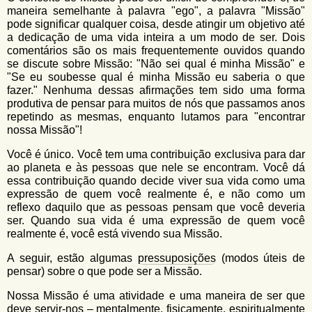
u
n
maneira semelhante à palavra "ego", a palavra "Missão"
l
o
pode significar qualquer coisa, desde atingir um objetivo até
G
a dedicação de uma vida inteira a um modo de ser. Dois
á
o
comentários são os mais frequentemente ouvidos quando
l
r
se discute sobre Missão: "Não sei qual é minha Missão" e
f
"Se eu soubesse qual é minha Missão eu saberia o que
i
i
fazer." Nenhuma dessas afirmações tem sido uma forma
n
produtiva de pensar para muitos de nós que passamos anos
o
h
repetindo as mesmas, enquanto lutamos para "encontrar
d
o
nossa Missão"!
e
Você é único. Você tem uma contribuição exclusiva para dar
b
ao planeta e às pessoas que nele se encontram. Você dá
essa contribuição quando decide viver sua vida como uma
u
expressão de quem você realmente é, e não como um
reflexo daquilo que as pessoas pensam que você deveria
s
ser. Quando sua vida é uma expressão de quem você
c
realmente é, você está vivendo sua Missão.
a
A seguir, estão algumas
pressuposições
(modos úteis de
pensar) sobre o que pode ser a Missão.
Nossa Missão é uma atividade e uma maneira de ser que
deve servir-nos – mentalmente, fisicamente, espiritualmente