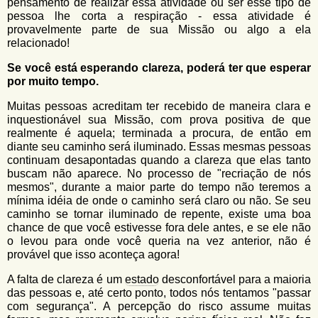
pensamento de realizar essa atividade ou ser esse tipo de
pessoa lhe corta a respiração - essa atividade é
provavelmente parte de sua Missão ou algo a ela
relacionado!
Se você está esperando clareza, poderá ter que esperar
por muito tempo.
Muitas pessoas acreditam ter recebido de maneira clara e
inquestionável sua Missão, com prova positiva de que
realmente é aquela; terminada a procura, de então em
diante seu caminho será iluminado. Essas mesmas pessoas
continuam desapontadas quando a clareza que elas tanto
buscam não aparece. No processo de "recriação de nós
mesmos", durante a maior parte do tempo não teremos a
mínima idéia de onde o caminho será claro ou não. Se seu
caminho se tornar iluminado de repente, existe uma boa
chance de que você estivesse fora dele antes, e se ele não
o levou para onde você queria na vez anterior, não é
provável que isso aconteça agora!
A falta de clareza é um
estado
desconfortável para a maioria
das pessoas e, até certo ponto, todos nós tentamos "passar
com segurança". A percepção do risco assume muitas