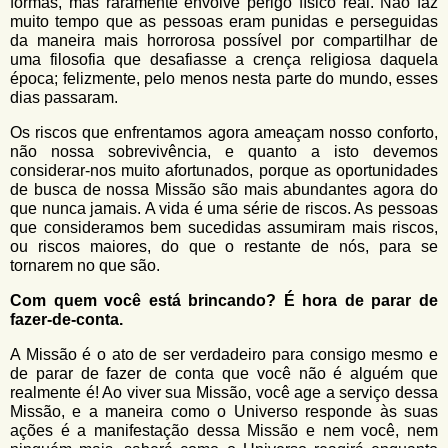
formas, mas raramente envolve perigo físico real. Não faz
muito tempo que as pessoas eram punidas e perseguidas
da maneira mais horrorosa possível por compartilhar de
uma filosofia que desafiasse a crença religiosa daquela
época; felizmente, pelo menos nesta parte do mundo, esses
dias passaram.
Os riscos que enfrentamos agora ameaçam nosso conforto,
não nossa sobrevivência, e quanto a isto devemos
considerar-nos muito afortunados, porque as oportunidades
de busca de nossa Missão são mais abundantes agora do
que nunca jamais. A vida é uma série de riscos. As pessoas
que consideramos bem sucedidas assumiram mais riscos,
ou riscos maiores, do que o restante de nós, para se
tornarem no que são.
Com quem você está brincando? É hora de parar de
fazer-de-conta.
A Missão é o ato de ser verdadeiro para consigo mesmo e
de parar de fazer de conta que você não é alguém que
realmente é! Ao viver sua Missão, você age a serviço dessa
Missão, e a maneira como o Universo responde às suas
ações é a manifestação dessa Missão e nem você, nem