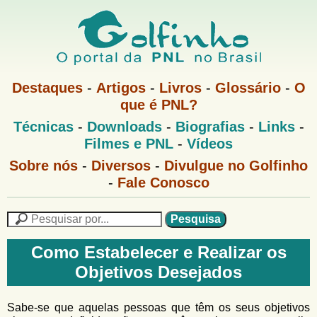
Pular
para
o
G
conteúdo
M
Destaques
-
Artigos
-
Livros
-
Glossário
-
O
e
principal
que é PNL?
o
n
M
Técnicas
-
Downloads
-
Biografias
-
Links
-
u
l
e
1
Filmes e PNL
-
Vídeos
n
u
f
G
Sobre nós
-
Diversos
-
Divulgue no Golfinho
P
o
N
-
Fale Conosco
i
l
L
f
n
i
P
n
e
F
h
h
s
Como Estabelecer e Realizar os
o
o
q
o
Objetivos Desejados
M
u
r
e
i
m
n
s
Sabe-se que aquelas pessoas que têm os seus objetivos
u
a