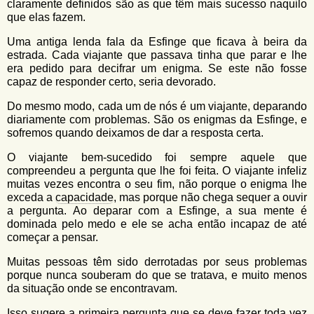
u
claramente definidos são as que têm mais sucesso naquilo
n
que elas fazem.
l
o
G
Uma antiga lenda fala da Esfinge que ficava à beira da
á
o
estrada. Cada viajante que passava tinha que parar e lhe
l
r
era pedido para decifrar um enigma. Se este não fosse
f
capaz de responder certo, seria devorado.
i
i
n
o
Do mesmo modo, cada um de nós é um viajante, deparando
h
diariamente com problemas. São os enigmas da Esfinge, e
d
o
sofremos quando deixamos de dar a resposta certa.
e
O viajante bem-sucedido foi sempre aquele que
b
compreendeu a pergunta que lhe foi feita. O viajante infeliz
muitas vezes encontra o seu fim, não porque o enigma lhe
u
exceda a
capacidade
, mas porque não chega sequer a ouvir
s
a pergunta. Ao deparar com a Esfinge, a sua mente é
dominada pelo medo e ele se acha então incapaz de até
c
começar a pensar.
a
Muitas pessoas têm sido derrotadas por seus problemas
porque nunca souberam do que se tratava, e muito menos
da situação onde se encontravam.
Isso sugere a primeira pergunta que se deve fazer toda vez