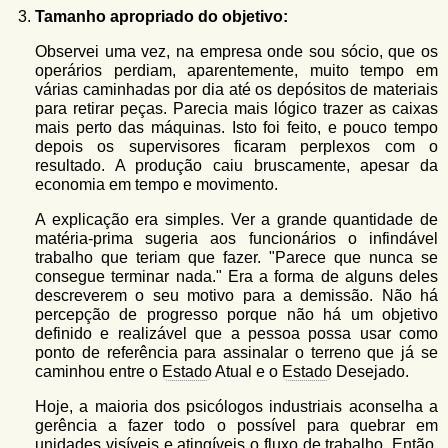
Tamanho apropriado do objetivo:
Observei uma vez, na empresa onde sou sócio, que os
operários perdiam, aparentemente, muito tempo em
várias caminhadas por dia até os depósitos de materiais
para retirar peças. Parecia mais lógico trazer as caixas
mais perto das máquinas. Isto foi feito, e pouco tempo
depois os supervisores ficaram perplexos com o
resultado. A produção caiu bruscamente, apesar da
economia em tempo e movimento.
A explicação era simples. Ver a grande quantidade de
matéria-prima sugeria aos funcionários o infindável
trabalho que teriam que fazer. "Parece que nunca se
consegue terminar nada." Era a forma de alguns deles
descreverem o seu motivo para a demissão. Não há
percepção de progresso porque não há um objetivo
definido e realizável que a pessoa possa usar como
ponto de referência para assinalar o terreno que já se
caminhou entre o
Estado
Atual e o
Estado
Desejado.
Hoje, a maioria dos psicólogos industriais aconselha a
gerência a fazer todo o possível para quebrar em
unidades visíveis e atingíveis o fluxo de trabalho. Então,