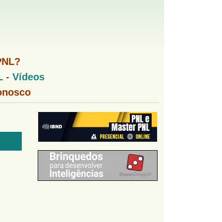
PNL?
L
-
Vídeos
onosco