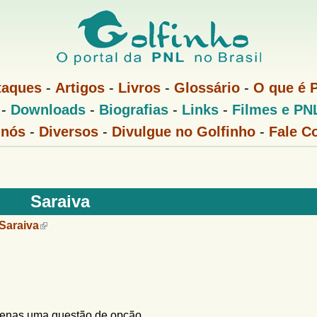
Pular
para
o
conteúdo
taques
-
Artigos
-
Livros
-
Glossário
-
O que é 
principal
-
Downloads
-
Biografias
-
Links
-
Filmes e PN
 nós
-
Diversos
-
Divulgue no Golfinho
-
Fale C
Saraiva
 Saraiva
apenas uma questão de opção