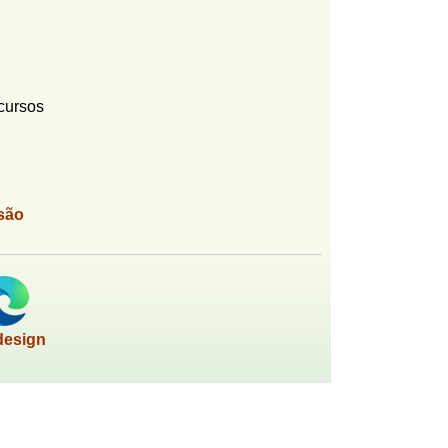
cursos
são
design