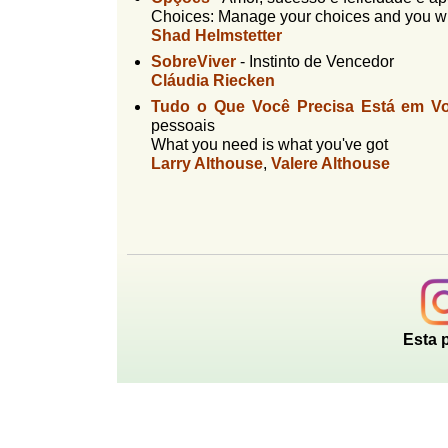
l
Choices: Manage your choices and you wil
r
f
Shad Helmstetter
i
i
SobreViver
-
Instinto de Vencedor
n
o
Cláudia Riecken
h
Tudo o Que Você Precisa Está em 
d
o
pessoais
e
What you need is what you've got
Larry Althouse
,
Valere Althouse
b
u
s
c
a
Esta 