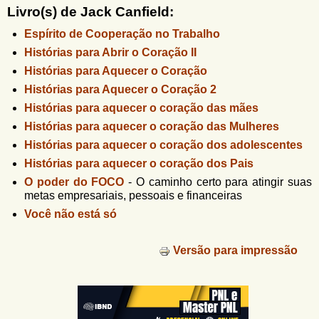
u
n
Livro(s) de Jack Canfield:
l
o
Espírito de Cooperação no Trabalho
G
á
o
Histórias para Abrir o Coração II
l
r
Histórias para Aquecer o Coração
f
i
Histórias para Aquecer o Coração 2
i
n
o
Histórias para aquecer o coração das mães
h
Histórias para aquecer o coração das Mulheres
d
o
Histórias para aquecer o coração dos adolescentes
e
Histórias para aquecer o coração dos Pais
b
O poder do FOCO
-
O caminho certo para atingir suas
u
metas empresariais, pessoais e financeiras
s
Você não está só
c
Versão para impressão
a