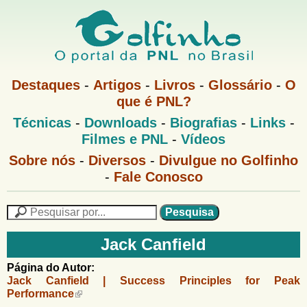
Pular
para
o
G
conteúdo
M
Destaques
-
Artigos
-
Livros
-
Glossário
-
O
e
principal
que é PNL?
o
n
M
Técnicas
-
Downloads
-
Biografias
-
Links
-
u
l
e
1
Filmes e PNL
-
Vídeos
n
u
f
G
Sobre nós
-
Diversos
-
Divulgue no Golfinho
P
o
N
-
Fale Conosco
i
l
L
f
n
i
P
n
e
F
h
h
s
Jack Canfield
o
o
q
o
M
u
r
Página do Autor:
e
i
Jack Canfield | Success Principles for Peak
m
n
s
Performance
u
a