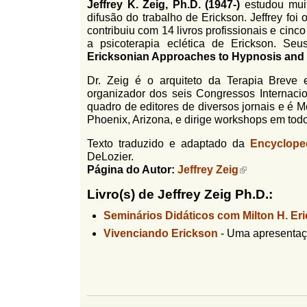
Jeffrey K. Zeig, Ph.D. (1947-)
estudou mui
l
r
difusão do trabalho de Erickson. Jeffrey foi 
f
contribuiu com 14 livros profissionais e cin
i
i
a psicoterapia eclética de Erickson. Se
n
o
Ericksonian Approaches to Hypnosis and
h
d
o
Dr. Zeig é o arquiteto da Terapia Breve 
organizador dos seis Congressos Internaci
e
quadro de editores de diversos jornais e é 
b
Phoenix, Arizona, e dirige workshops em to
u
Texto traduzido e adaptado da
Encyclope
s
DeLozier.
Página do Autor:
Jeffrey Zeig
c
Livro(s) de Jeffrey Zeig Ph.D.:
a
Seminários Didáticos com Milton H. Er
Vivenciando Erickson
-
Uma apresentaçã