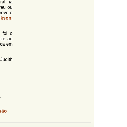
ral na
eveu ou
breve e
ckson
,
 foi o
nce ao
ica em
Judith
.
são