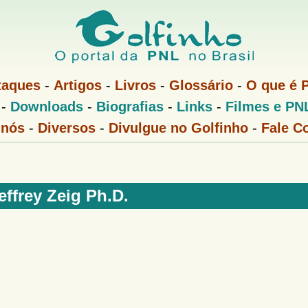
Pular
para
o
conteúdo
taques
-
Artigos
-
Livros
-
Glossário
-
O que é 
principal
-
Downloads
-
Biografias
-
Links
-
Filmes e PN
 nós
-
Diversos
-
Divulgue no Golfinho
-
Fale C
effrey Zeig Ph.D.