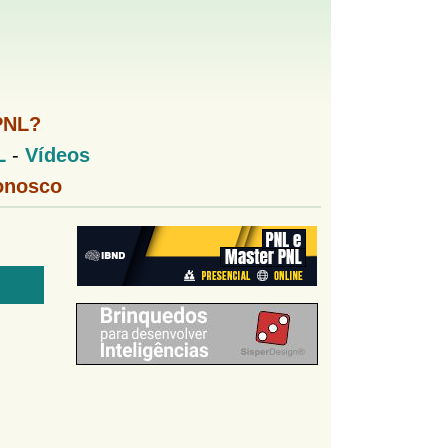
PNL?
L
-
Vídeos
onosco