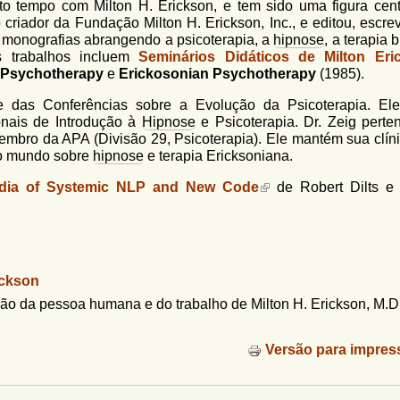
to tempo com Milton H. Erickson, e tem sido uma figura cent
o criador da Fundação Milton H. Erickson, Inc., e editou, escr
co monografias abrangendo a psicoterapia, a
hipnose
, a terapia 
us trabalhos incluem
Seminários Didáticos de Milton Eri
 Psychotherapy
e
Erickosonian Psychotherapy
(1985).
e das Conferências sobre a Evolução da Psicoterapia. Ele
onais de Introdução à
Hipnose
e Psicoterapia. Dr. Zeig perte
Membro da APA (Divisão 29, Psicoterapia). Ele mantém sua clín
do mundo sobre
hipnose
e terapia Ericksoniana.
dia of Systemic NLP and New Code
de Robert Dilts e 
ickson
o da pessoa humana e do trabalho de Milton H. Erickson, M.D
Versão para impres