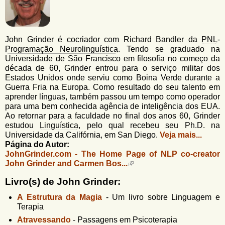
u
n
l
o
G
á
o
John Grinder é cocriador com Richard Bandler da
PNL
-
l
r
Programação Neurolinguística
. Tendo se graduado na
f
Universidade de São Francisco em filosofia no começo da
i
i
década de 60, Grinder entrou para o serviço militar dos
n
o
Estados Unidos onde serviu como Boina Verde durante a
h
Guerra Fria na Europa. Como resultado do seu talento em
d
o
aprender línguas, também passou um tempo como operador
e
para uma bem conhecida agência de inteligência dos EUA.
Ao retornar para a faculdade no final dos anos 60, Grinder
b
estudou
Linguística
, pelo qual recebeu seu Ph.D. na
Universidade da Califórnia, em San Diego.
Veja mais...
u
Página do Autor:
s
JohnGrinder.com - The Home Page of NLP co-creator
John Grinder and Carmen Bos...
c
Livro(s) de John Grinder:
a
A Estrutura da Magia
-
Um livro sobre Linguagem e
Terapia
Atravessando
-
Passagens em Psicoterapia