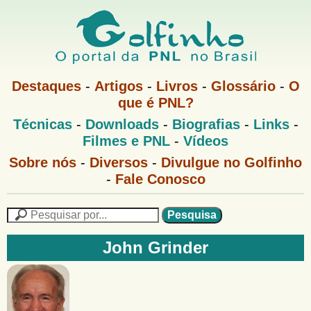
Pular
para
o
G
conteúdo
M
Destaques
-
Artigos
-
Livros
-
Glossário
-
O
e
principal
que é PNL?
o
n
M
Técnicas
-
Downloads
-
Biografias
-
Links
-
u
l
e
1
Filmes e PNL
-
Vídeos
n
u
f
G
Sobre nós
-
Diversos
-
Divulgue no Golfinho
P
o
N
-
Fale Conosco
i
l
L
f
n
i
P
n
e
F
h
h
s
John Grinder
o
o
q
o
M
u
r
e
i
m
n
s
u
a