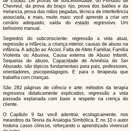
de
Estado
. De provas de suscetibilidade: do Pêndulo de
Chevreul, da prova do braço rijo, prova dos balões e da
melancia, prova das mãos pegadas, técnica de interferência
associada, e mais, muito mais: você aprende a criar um
cenário adequado, saída do
estado
regressivo. Um
belíssimo manual.
Segredos do subconsciente: regressão a vida atual,
regressão a infância, a criança interior, causas de abuso na
infância. A adição ao Álcool, Falta de Afeto Familiar, Família
Violenta ou Abusiva, Causa externa de Abuso Infantil,
Sequelas do abuso,
Capacidade
de Amnésia do Ser
Abusado, são tópicos fundamentais para pais, professores,
orientadores, psicopedagogos. E para o terapeuta que
trabalha com crianças.
São 282 páginas de ciência e arte: métodos da terapia
regressiva didaticamente explicados, regressão a vida
passada explanada com base e respeito na crença do
cliente.
O Capítulo 9 faz você adentrar, ecologicamente, nos
meandros da Teoria da Analogia Simbólica. E no 10 o autor
historia casos clínicos, reforçando o aprendizado vivencial