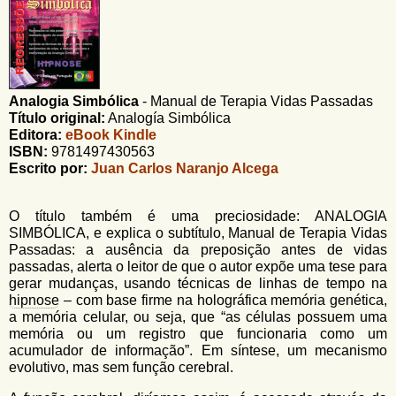
u
n
l
o
G
á
o
l
r
f
Analogia Simbólica
-
Manual de Terapia Vidas Passadas
i
i
Título original:
Analogía Simbólica
n
o
Editora:
eBook Kindle
h
ISBN:
9781497430563
d
o
Escrito por:
Juan Carlos Naranjo Alcega
e
b
O título também é uma preciosidade: ANALOGIA
SIMBÓLICA, e explica o subtítulo, Manual de Terapia Vidas
u
Passadas: a ausência da preposição antes de vidas
s
passadas, alerta o leitor de que o autor expõe uma tese para
gerar mudanças, usando técnicas de linhas de tempo na
c
hipnose
– com base firme na holográfica memória genética,
a memória celular, ou seja, que “as células possuem uma
a
memória ou um registro que funcionaria como um
acumulador de informação”. Em síntese, um mecanismo
evolutivo, mas sem função cerebral.