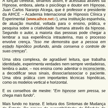
A função cerebral, diríamos assim, é acessada através da
Hipnose
, embora, alerta o psicólogo e doutor em
Hipnose
,
Juan Carlos Naranjo Alcega, que é professor e presidente
da AIHCE – Academia Internacional de Hipnosis Clínica y
Experimental (
www.aihce.net
), uma instituição espanhola,
de atuação mundial, voltada para o ensino, prática, e
pesquisa sobre a criatividade humana através da
hipnose
.
Segundo o autor, a maioria das pessoas pode chegar a
lembrar a sua experiência intrauterina, mas o processo
envolve crença. “
Isso me demonstra que a pessoa em
estado
hipnótico profundo, ainda conserva o controle de
suas
crenças
”.
Uma obra complexa, de agradável leitura, que trabalha
identidade
, experimenta verdades nem sempre verdadeiras,
lembra o autor, – nos ensina como adentrar o
inconsciente
,
a decodificar seus sinais,
dissociar/associar o paciente.
Uma obra prática com importantes técnicas hipnóticas,
como os modelos vertical e horizontal.
E os conselhos de mestre: “
Em
hipnose
sem pressa, se
chega mais fundo
”.
Mais fundo no
transe
. E leitura dos Sintomas de Mudança