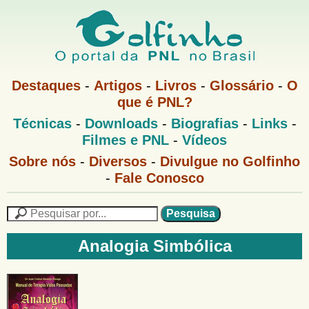
Pular
para
o
G
conteúdo
M
Destaques
-
Artigos
-
Livros
-
Glossário
-
O
e
principal
que é PNL?
o
n
M
Técnicas
-
Downloads
-
Biografias
-
Links
-
u
l
e
1
Filmes e PNL
-
Vídeos
n
u
f
G
Sobre nós
-
Diversos
-
Divulgue no Golfinho
P
o
N
-
Fale Conosco
i
l
L
f
n
i
P
n
e
F
h
h
s
Analogia Simbólica
o
o
q
o
M
u
r
e
i
m
n
s
u
a