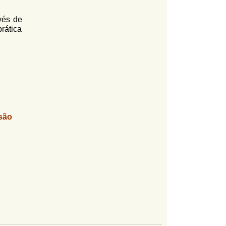
vés de
rática
são