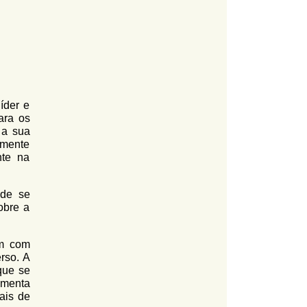
íder e
ara os
 a sua
Somente
nte na
 de se
obre a
em com
erso. A
que se
amenta
ais de