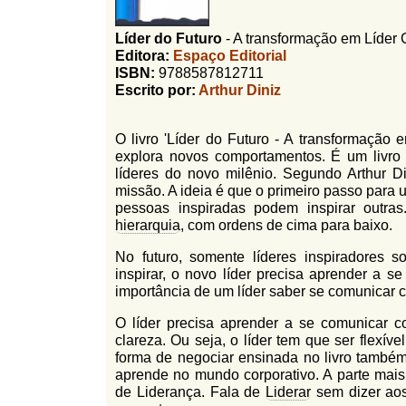
l
r
f
Líder do Futuro
-
A transformação em Líder
i
i
Editora:
Espaço Editorial
n
o
ISBN:
9788587812711
h
Escrito por:
Arthur Diniz
d
o
e
O livro 'Líder do Futuro - A transformação e
b
explora novos comportamentos. É um livro ob
líderes do novo milênio. Segundo Arthur D
u
missão. A ideia é que o primeiro passo para u
s
pessoas inspiradas podem inspirar outr
hierarquia
, com ordens de cima para baixo.
c
No futuro, somente líderes inspiradores s
a
inspirar, o novo líder precisa aprender a 
importância de um líder saber se comunicar c
O líder precisa aprender a se comunicar
clareza. Ou seja, o líder tem que ser flexív
forma de negociar ensinada no livro também 
aprende no mundo corporativo. A parte mais 
de Liderança. Fala de
Liderar
sem dizer aos