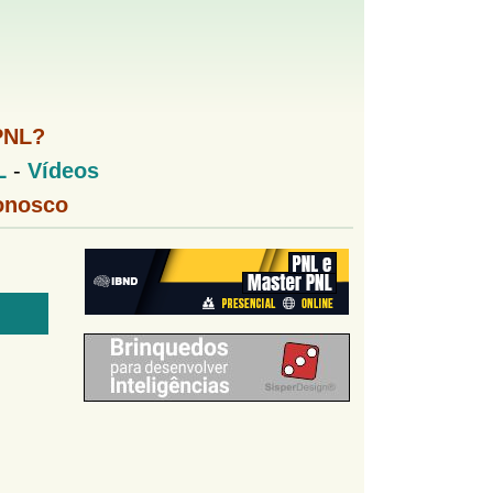
PNL?
L
-
Vídeos
onosco