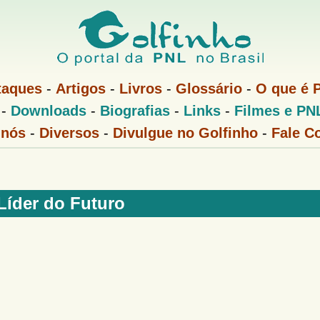
Pular
para
o
conteúdo
taques
-
Artigos
-
Livros
-
Glossário
-
O que é 
principal
-
Downloads
-
Biografias
-
Links
-
Filmes e PN
 nós
-
Diversos
-
Divulgue no Golfinho
-
Fale C
Líder do Futuro