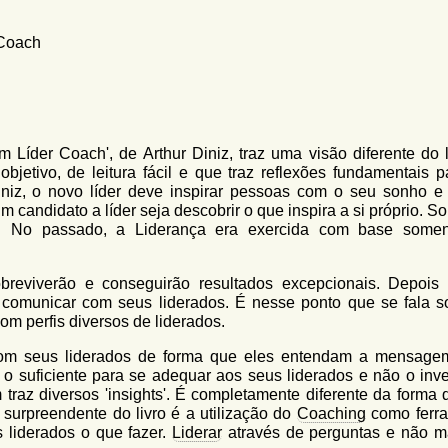
 Coach
m Líder Coach', de Arthur Diniz, traz uma visão diferente do l
jetivo, de leitura fácil e que traz reflexões fundamentais p
iniz, o novo líder deve inspirar pessoas com o seu sonho e
m candidato a líder seja descobrir o que inspira a si próprio. 
as. No passado, a Liderança era exercida com base some
obreviverão e conseguirão resultados excepcionais. Depois
se comunicar com seus liderados. É nesse ponto que se fala s
om perfis diversos de liderados.
 com seus liderados de forma que eles entendam a mensag
el o suficiente para se adequar aos seus liderados e não o inv
traz diversos 'insights'. É completamente diferente da forma 
surpreendente do livro é a utilização do
Coaching
como ferr
 liderados o que fazer.
Liderar
através de perguntas e não m