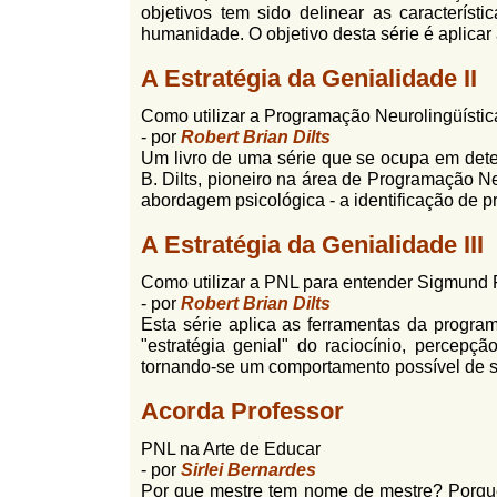
objetivos tem sido delinear as característi
l
r
humanidade. O objetivo desta série é aplicar
f
i
i
A Estratégia da Genialidade II
n
o
h
Como utilizar a Programação Neurolingüística
d
o
- por
Robert Brian Dilts
e
Um livro de uma série que se ocupa em detec
B. Dilts, pioneiro na área de Programação Ne
b
abordagem psicológica - a identificação de pr
u
A Estratégia da Genialidade III
s
Como utilizar a PNL para entender Sigmund F
c
- por
Robert Brian Dilts
a
Esta série aplica as ferramentas da program
"estratégia genial" do raciocínio, percep
tornando-se um comportamento possível de se
Acorda Professor
PNL na Arte de Educar
- por
Sirlei Bernardes
Por que mestre tem nome de mestre? Porque 