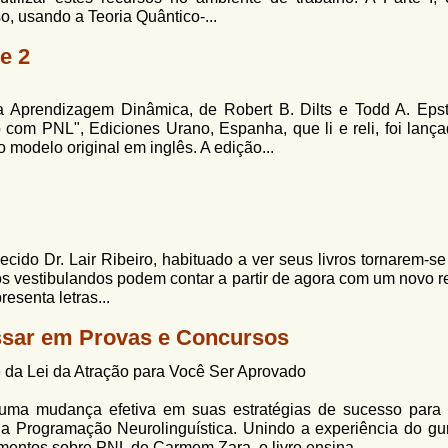
o, usando a Teoria Quântico-...
e 2
 Aprendizagem Dinâmica, de Robert B. Dilts e Todd A. Epst
com PNL", Ediciones Urano, Espanha, que li e reli, foi lanç
modelo original em inglês. A edição...
cido Dr. Lair Ribeiro, habituado a ver seus livros tornarem-se
 os vestibulandos podem contar a partir de agora com um novo r
resenta letras...
ssar em Provas e Concursos
 da Lei da Atração para Você Ser Aprovado
 uma mudança efetiva em suas estratégias de sucesso para
a Programação Neurolinguística. Unindo a experiência do gu
mentos sobre PNL de Carmem Zara, o livro ensina...