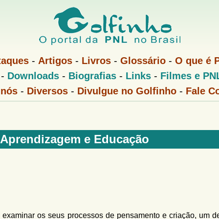
Pular
para
o
conteúdo
taques
-
Artigos
-
Livros
-
Glossário
-
O que é 
principal
-
Downloads
-
Biografias
-
Links
-
Filmes e PN
 nós
-
Diversos
-
Divulgue no Golfinho
-
Fale C
a Aprendizagem e Educação
 examinar os seus processos de pensamento e criação, um d