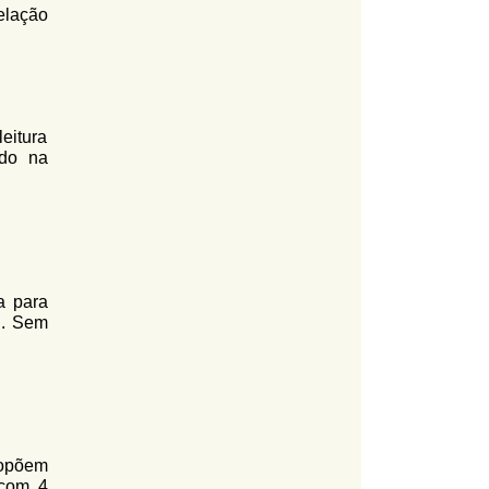
elação
leitura
ndo na
a para
". Sem
ropõem
 com 4