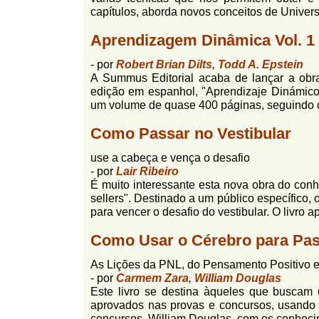
capítulos, aborda novos conceitos de Univers
Aprendizagem Dinâmica Vol. 1 
- por
Robert Brian Dilts
,
Todd A. Epstein
A Summus Editorial acaba de lançar a obra
edição em espanhol, "Aprendizaje Dinámico 
um volume de quase 400 páginas, seguindo o 
Como Passar no Vestibular
use a cabeça e vença o desafio
- por
Lair Ribeiro
É muito interessante esta nova obra do conhe
sellers". Destinado a um público específico,
para vencer o desafio do vestibular. O livro ap
Como Usar o Cérebro para Pa
As Lições da PNL, do Pensamento Positivo e
- por
Carmem Zara
,
William Douglas
Este livro se destina àqueles que buscam
aprovados nas provas e concursos, usando 
concursos, William Douglas, com os conheci