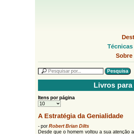
G
M
Des
e
o
M
Técnicas
n
e
u
G
n
Sobre
l
1
u
o
P
l
f
N
P
f
L
e
F
i
i
s
n
Livros par
o
q
h
n
u
r
o
Itens por página
i
M
h
m
s
e
a
n
u
o
A Estratégia da Genialidade
n
u
l
o
- por
Robert Brian Dilts
G
á
Desde que o homem voltou a sua atenção a
o