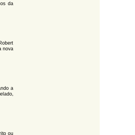
cos da
Robert
a nova
ando a
elado,
ito ou