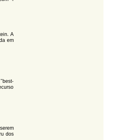
ein. A
ada em
 "best-
ecurso
 serem
ru dos