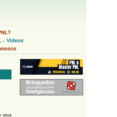
PNL?
L
-
Vídeos
onosco
e seus