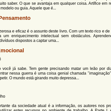
to saber. O que se avantaja em qualquer coisa. Artífice em r
modelo ou guia. Aquele que é...
 Pensamento
rosa e eficaz é o assunto deste livro. Com um texto rico e de 
a um enriquecimento intelectual sem obstáculos. Aprende
ivíduos dispostos a captar uma...
Emocional
ê
 você já sabe. Tem gente precisando matar um leão por di
 entrar nessa guerra é uma coisa genial chamada "imaginação
petir. O mundo está girando muito depressa...
lho
ortante da sociedade atual é a informação, os autores nos p
utilizar estes recursos no ambiente de trabalho. A Parte I,