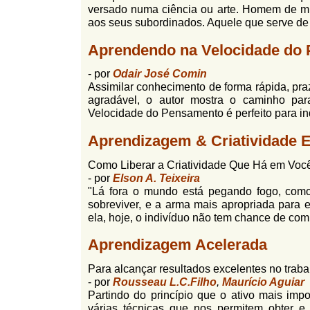
versado numa ciência ou arte. Homem de mui
aos seus subordinados. Aquele que serve de 
Aprendendo na Velocidade do
- por
Odair José Comin
Assimilar conhecimento de forma rápida, praze
agradável, o autor mostra o caminho par
Velocidade do Pensamento é perfeito para ind
Aprendizagem & Criatividade 
Como Liberar a Criatividade Que Há em Voc
- por
Elson A. Teixeira
"Lá fora o mundo está pegando fogo, como
sobreviver, e a arma mais apropriada para
ela, hoje, o indivíduo não tem chance de com
Aprendizagem Acelerada
Para alcançar resultados excelentes no traba
- por
Rousseau L.C.Filho
,
Maurício Aguiar
Partindo do princípio que o ativo mais imp
várias técnicas que nos permitem obter e 