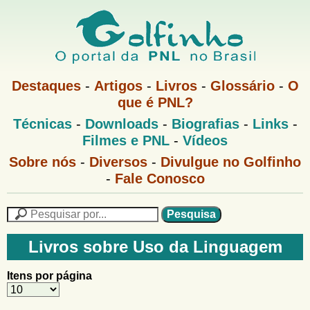
Pular
para
o
G
conteúdo
M
Destaques
-
Artigos
-
Livros
-
Glossário
-
O
e
principal
que é PNL?
o
n
M
Técnicas
-
Downloads
-
Biografias
-
Links
-
u
l
e
1
Filmes e PNL
-
Vídeos
n
u
f
G
Sobre nós
-
Diversos
-
Divulgue no Golfinho
P
o
N
-
Fale Conosco
i
l
L
f
n
i
P
n
e
F
h
h
s
Livros sobre Uso da Linguagem
o
o
q
o
M
u
r
Itens por página
e
i
m
n
s
u
a