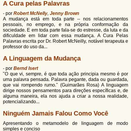
u
A Cura pelas Palavras
n
l
o
- por
Robert McNelly
,
Jenny Brown
G
á
A mudança está em toda parte -- nos relacionamentos
o
pessoais, no emprego, e na própria conformação da
l
r
sociedade. E em toda parte fala-se do estresse, da luta e da
f
i
dificuldade em lidar com essa mudança. A Cura Pelas
i
Palavras escrita por Dr. Robert McNeilly, notável terapeuta e
n
o
professor do uso da...
h
d
o
A Linguagem da Mudança
e
- por
Bernd Isert
b
"O que vi, sempre, é que toda ação principia mesmo é por
u
uma palavra pensada. Palavra pegante, dada ou guardada,
que vai rompendo rumo." (Guimarães Rosa) A linguagem
s
dirige nossos pensamentos para direções específicas e, de
alguma maneira, ela nos ajuda a criar a nossa realidade,
c
potencializando...
a
Ninguém Jamais Falou Como Você
Apresentando o metamodelo de linguagem de modo
simples e conciso