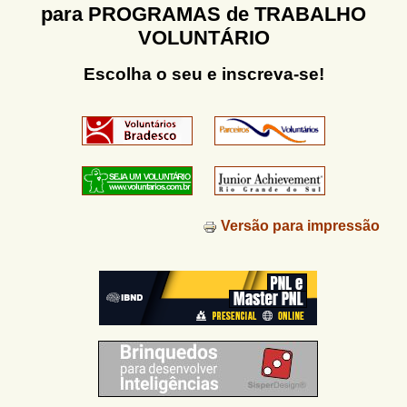
u
para PROGRAMAS de TRABALHO
n
l
o
VOLUNTÁRIO
G
á
o
Escolha o seu e inscreva-se!
l
r
f
i
i
n
o
h
d
o
e
b
Versão para impressão
u
s
c
a