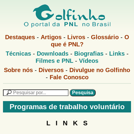
Pular
para
o
G
conteúdo
M
Destaques
-
Artigos
-
Livros
-
Glossário
-
O
e
principal
que é PNL?
o
n
M
Técnicas
-
Downloads
-
Biografias
-
Links
-
u
l
e
1
Filmes e PNL
-
Vídeos
n
u
f
G
Sobre nós
-
Diversos
-
Divulgue no Golfinho
P
o
N
-
Fale Conosco
i
l
L
f
n
i
P
n
e
F
h
h
s
Programas de trabalho voluntário
o
o
q
o
M
u
r
e
i
L I N K S
m
n
s
u
a