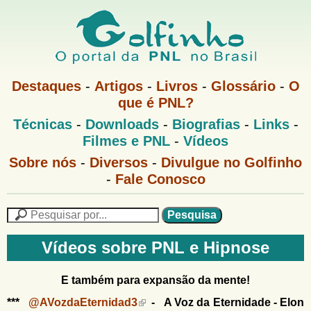
Pular
para
o
G
conteúdo
M
Destaques
-
Artigos
-
Livros
-
Glossário
-
O
e
principal
que é PNL?
o
n
M
Técnicas
-
Downloads
-
Biografias
-
Links
-
u
l
e
1
Filmes e PNL
-
Vídeos
n
u
f
G
Sobre nós
-
Diversos
-
Divulgue no Golfinho
P
o
N
-
Fale Conosco
i
l
L
f
n
i
P
n
e
F
h
h
s
Vídeos sobre PNL e Hipnose
o
o
q
o
M
u
r
e
i
E também para expansão da mente!
m
n
s
***
@AVozdaEternidad3
- A Voz da Eternidade - Elon
u
a