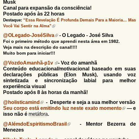
u
Musk
n
Canal para expansão da consciência!
l
o
Postado após às 22 horas
G
á
Destaque:
“Essa Revelação É Profunda Demais Para a Maioria… Mas
o
Você Vai Sentir na Alma”
l
r
f
@OLegado-JoséSilva
- O Legado - José Silva
i
i
Foi o primeiro método que aprendi nesta área em 1982.
n
o
Veja mais na descrição do canal!!!!
h
Muito bom para iniciar!!!
d
o
@VozdoAmanhã-p1v
- Voz do amanhã
e
Conteúdo educacional/motivacional baseado em suas
b
declarações públicas (Elon Musk), usando voz
sintetizada e sincronização labial para melhor
u
experiência visual
Postado após 8 às horas da manhã!
s
@holisticamind
- Desperte e seja a sua melhor versão
c
Seu corpo está emitindo luz neste exato momento
— e
a
isso não é
metáfora
.
@AlémdoEspiritismoBrasil
- Mentor Bezerra de
Menezes