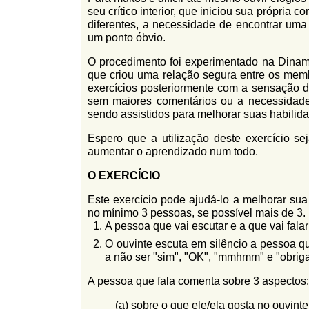
l
seu crítico interior, que iniciou sua própria
r
f
diferentes, a necessidade de encontrar um
i
i
um ponto óbvio.
n
o
O procedimento foi experimentado na Dinam
h
d
que criou uma relação segura entre os mem
o
exercícios posteriormente com a sensação d
e
sem maiores comentários ou a necessidad
sendo assistidos para melhorar suas habili
b
u
Espero que a utilização deste exercício s
aumentar o aprendizado num todo.
s
O EXERCÍCIO
c
a
Este exercício pode ajudá-lo a melhorar su
no mínimo 3 pessoas, se possível mais de 3.
A pessoa que vai escutar e a que vai fala
O ouvinte escuta em silêncio a pessoa qu
a não ser "sim", "OK", "mmhmm" e "obrigad
A pessoa que fala comenta sobre 3 aspectos:
(a) sobre o que ele/ela gosta no ouvinte