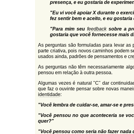
presença, e eu gostaria de experiment
"Eu vi você apoiar X durante o exerc
fez sentir bem e aceito, e eu gostaria
"Para mim seu
feedback
sobre a pre
gostaria que você fornecesse mais d
As perguntas são formuladas para levar as 
parte criativa, pois novos caminhos podem s
usados ainda, padrões de pensamentos e
cr
As perguntas não têm necessariamente alg
pensou em relação à outra pessoa.
Algumas vezes é natural "C" dar continuidad
que faz o ouvinte pensar sobre novas maneir
identidade
:
"Você lembra de cuidar-se, amar-se e pre
"Você pensou no que aconteceria se vo
quer?"
"Você pensou como seria não fazer nada d