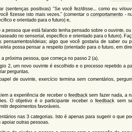
r (sentenças positivas) "Se você fez/disse... como eu vi/ouv
e você fizesse isto mais vezes." (comentar o
comportamento
- n
ífico e orientado para o futuro) e,
 a pessoa que está falando tenha pensado sobre o ouvinte, ou 
baseado no sensorial, específico e orientado para o futuro). F
s pensamentos/ideias; algo que você gostaria de saber ou 
e/ela possa pensar a respeito (orientado para o futuro, em dir
a a próxima pessoa, que começa no passo 2 (a).
io 2, um novo ouvinte é escolhido e o processo repetido a par
lar perguntas.
papel de ouvinte, exercício termina sem comentários, pergun
iem a experiência de receber o
feedback
sem fazer nada, a n
ões. O objetivo é o participante receber o
feedback
sem se
mitir depoimentos favoráveis.
tários nas 3 categorias. Isto é apenas para sugerir o que po
u apoiar outras pessoas.