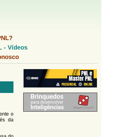
PNL?
L
-
Vídeos
onosco
ente o
vés da
usa do