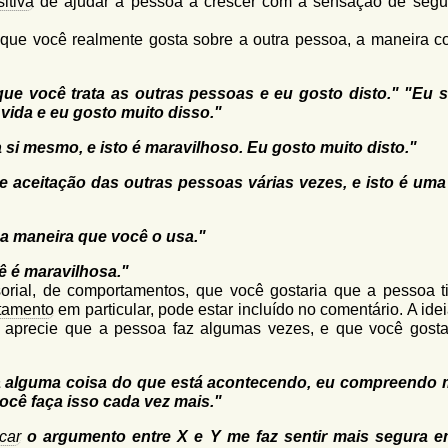
itiva
de ajudar a pessoa a crescer com a sensação de segu
 que você realmente gosta sobre a outra pessoa, a maneira c
que você trata as outras pessoas e eu gosto disto." "Eu s
vida e eu gosto muito disso."
si mesmo, e isto é maravilhoso. Eu gosto muito disto."
 aceitação das outras pessoas várias vezes, e isto é uma
da maneira que você o usa."
ê é maravilhosa."
rial, de comportamentos, que você gostaria que a pessoa t
tamento
em particular, pode estar incluído no comentário. A ide
ê aprecie que a pessoa faz algumas vezes, e que você gosta
a alguma coisa do que está acontecendo, eu compreendo 
você faça isso cada vez mais."
icar
o argumento entre X e Y me faz sentir mais segura 