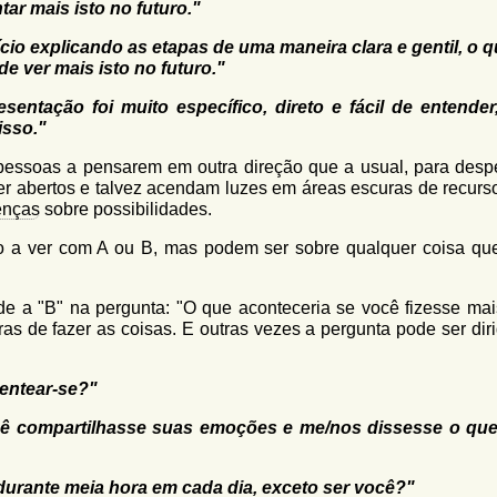
ar mais isto no futuro."
ício explicando as etapas de uma maneira clara e gentil, o 
 de ver mais isto no futuro."
sentação foi muito específico, direto e fácil de entender
isso."
pessoas a pensarem em outra direção que a usual, para despe
er abertos e talvez acendam luzes em áreas escuras de recurs
enças
sobre possibilidades.
o a ver com A ou B, mas podem ser sobre qualquer coisa qu
e a "B" na pergunta: "O que aconteceria se você fizesse mais.
as de fazer as coisas. E outras vezes a pergunta pode ser diri
sentear-se?"
cê compartilhasse suas emoções e me/nos dissesse o qu
urante meia hora em cada dia, exceto ser você?"