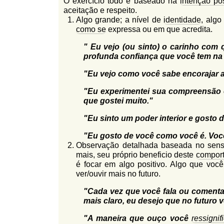
O exercício todo é baseado na
intenção pos
aceitação e respeito.
Algo grande; a nível de
identidade
, algo
como se
expressa ou em que acredita.
" Eu vejo (ou sinto) o carinho com 
profunda confiança que você tem na 
"Eu vejo como você sabe encorajar a 
"Eu experimentei sua compreensão e
que gostei muito."
"Eu sinto um poder interior e gosto 
"Eu gosto de você como você é. Voc
Observação detalhada baseada no senso
mais, seu próprio beneficio deste
compor
é focar em algo positivo. Algo que voc
ver/ouvir mais no futuro.
"Cada vez que você fala ou coment
mais claro, eu desejo que no futuro 
"A maneira que ouço você
ressignif