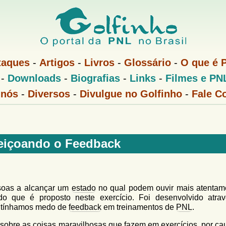
Pular
para
o
conteúdo
taques
-
Artigos
-
Livros
-
Glossário
-
O que é 
principal
-
Downloads
-
Biografias
-
Links
-
Filmes e PN
 nós
-
Diversos
-
Divulgue no Golfinho
-
Fale C
eiçoando o Feedback
ssoas a alcançar um
estado
no qual podem ouvir mais atentam
o que é proposto neste exercício. Foi desenvolvido atra
ue tínhamos medo de
feedback
em treinamentos de
PNL
.
s sobre as coisas maravilhosas que fazem em exercícios, por ca