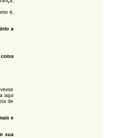
rança,
omo é,
into a
 coisa
ivesse
ia aqui
ria de
mais e
em sua