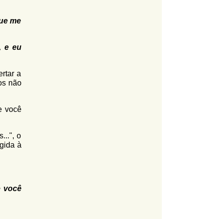
que me
, e eu
rtar a
os não
e você
..", o
gida à
e você