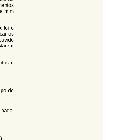
amentos
ra mim
, foi o
car os
ouvido
starem
ntos e
upo de
 nada,
e
)