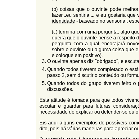
(b) coisas que o ouvinte pode melhora
fazer...eu sentiria..., e eu gostaria qu
identidade
- baseado no sensorial, espec
(c) termina com uma pergunta, algo que
queira que o ouvinte pense a respeito (
pergunta com a qual encorajará novo
sobre o ouvinte ou alguma coisa que el
e coloque em positivo).
O ouvinte apenas diz "obrigado", e escut
Quando todos tiverem completado o estág
passo 2, sem discutir o conteúdo ou formu
Quando todos do grupo tiverem feito o 
discussões.
Esta
atitude
é tomada para que todos vivenc
escutar e guardar para futuras consideraç
necessidade de explicar ou defender-se ou o
Eis aqui alguns exemplos de possíveis comen
dito, pois há várias maneiras para apreciar o