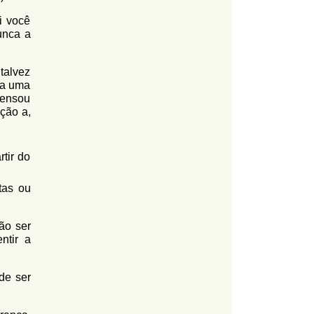
i você
unca a
talvez
aça uma
pensou
eção a,
tir do
tas ou
ão ser
ntir a
de ser