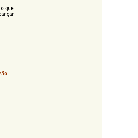
 o que
cançar
são