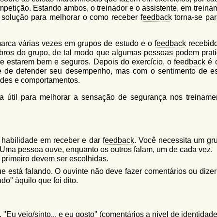
 competição. Estando ambos, o treinador e o assistente, em trein
a solução para melhorar o como receber
feedback
torna-se pa
arca várias vezes em grupos de estudo e o
feedback
recebido
bros do grupo, de tal modo que algumas pessoas podem prati
e estarem bem e seguros. Depois do exercício, o
feedback
é 
e de defender seu desempenho, mas com o sentimento de e
dades e comportamentos.
eja útil para melhorar a sensação de segurança nos treiname
a habilidade em receber e dar
feedback
. Você necessita um gr
 Uma pessoa ouve, enquanto os outros falam, um de cada vez.
r primeiro devem ser escolhidas.
e está falando. O ouvinte não deve fazer comentários ou dizer
o" àquilo que foi dito.
. "Eu vejo/sinto... e eu gosto" (comentários a nível de
identidad