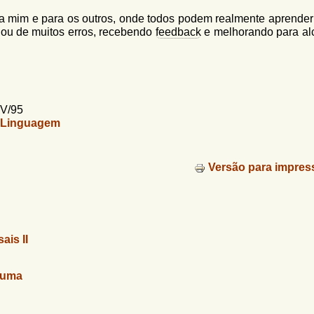
a mim e para os outros, onde todos podem realmente aprender
 ou de muitos erros, recebendo
feedback
e melhorando para al
OV/95
a Linguagem
Versão para impres
ais II
auma