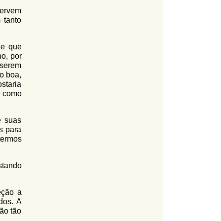
servem
 tanto
de que
o, por
 serem
to boa,
staria
r como
e suas
s para
termos
stando
eção a
dos. A
ão tão