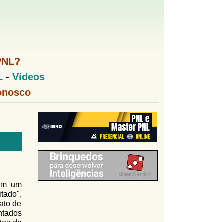
PNL?
L
-
Vídeos
onosco
têm um
tado",
fato de
ntados