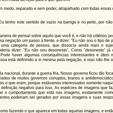
om medo, separado e sem poder, atrapalhado com todas essas 
Eu tenho este sentido de vazio na barriga e no peito, por não
aneira de pensar sobre aquilo que você é, e não há
critérios
pos
ssa negação um passo à frente, e dizer: "Eu não sou o tipo de 
 uma categoria de pessoa, que dissocia ainda mais o suje
eria dizer: "Eu não sou desonesto". Como "desonesto" já
Pode haver algumas consequências interessantes e úteis 
ssoa está definindo a si mesma pela negação, e isso não lhe o
 nacional, durante a guerra fria. Nosso governo ficou tão foca
ados de muitos governos corruptos, tiranos e antidemocrático
mos o que eram, porque estávamos interessados somente naqui
definição negativo para isso. As espécies de imagens que f
rar o
comportamento
que está nas imagens, exatamente co
entos poderiam ser gerados por essas imagens e suas respo
 como fazendo o que aparece em todas aquelas imagens, e entã