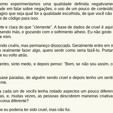
como experimentamos uma qualidade definida negativame
ldade em falar sobre negações, o uso de um pouco de conteúd
ugiro que seja qual for a qualidade escolhida, de que você não
e de código para isso.
orte e clara do que "clemente". A base de dados de cruel é aqu
sendo más, e gozando com o sofrimento alheio. Eu não gosto 
de mim.
endo cruéis, mas permaneço
dissociado
. Geralmente entro em 
almente fazer algo, quero sentir como seria fazê-lo. Portan
 eu volto atrás.
ntro, sinto medo, e depois penso: "Bem, se não sou assim, 
 quase paradas, de alguém sendo cruel e depois tenho um sent
-me.
ra cada um de vocês tenha notado aspectos um pouco diferen
has, e, muitas vezes, as pessoas descobrem maneiras criativa
coisa diferente?
eu poderia ter sido cruel, mas não fui.