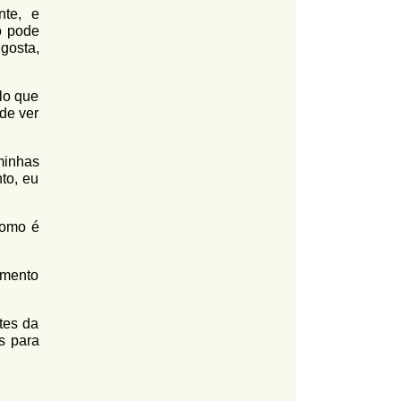
nte, e
o pode
 gosta,
ilo que
de ver
minhas
to, eu
como é
imento
tes da
s para