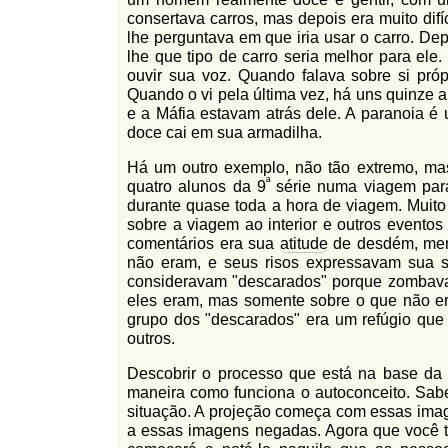
consertava carros, mas depois era muito dif
lhe perguntava em que iria usar o carro. Depo
lhe que tipo de carro seria melhor para el
ouvir sua voz. Quando falava sobre si pró
Quando o vi pela última vez, há uns quinze a
e a Máfia estavam atrás dele. A paranoia é 
doce cai em sua armadilha.
Há um outro exemplo, não tão extremo, ma
ª
quatro alunos da 9
série numa viagem para 
durante quase toda a hora de viagem. Muit
sobre a viagem ao interior e outros event
comentários era sua
atitude
de desdém, meno
não eram, e seus risos expressavam sua s
consideravam "descarados" porque zombava
eles eram, mas somente sobre o que não era
grupo dos "descarados" era um refúgio qu
outros.
Descobrir o processo que está na base da 
maneira como funciona o autoconceito. Sab
situação. A projeção começa com essas image
a essas imagens negadas. Agora que você t