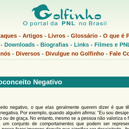
Pular
para
o
conteúdo
taques
-
Artigos
-
Livros
-
Glossário
-
O que é 
principal
-
Downloads
-
Biografias
-
Links
-
Filmes e PN
 nós
-
Diversos
-
Divulgue no Golfinho
-
Fale C
oconceito Negativo
ito negativo, o que elas geralmente querem dizer é que 
negativa. Por exemplo, quando alguém afirma: "Eu sou desajei
ito ou de graça. No entanto, mesmo se a pessoa não valoriza o 
a um conjunto de comportamentos que podem ser represe