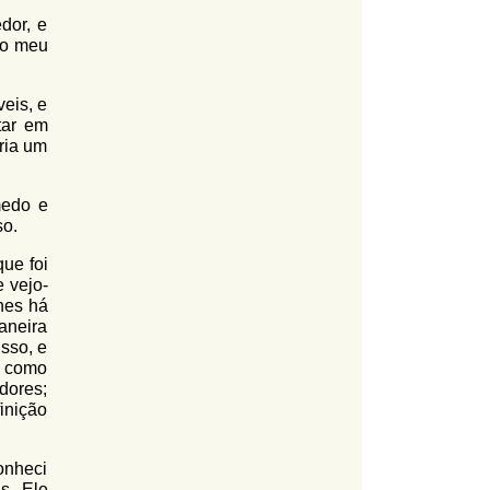
dor, e
ao meu
veis, e
tar em
iria um
medo e
so.
ue foi
 vejo-
hes há
aneira
sso, e
s como
dores;
inição
onheci
s. Ele