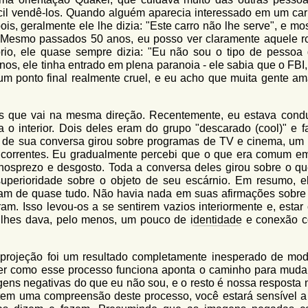
ícil vendê-los. Quando alguém aparecia interessado em um carr
is, geralmente ele lhe dizia: "Este carro não lhe serve", e mo
e. Mesmo passados 50 anos, eu posso ver claramente aquele ro
prio, ele quase sempre dizia: "Eu não sou o tipo de pessoa 
nos, ele tinha entrado em plena paranoia - ele sabia que o FBI
um ponto final realmente cruel, e eu acho que muita gente am
s que vai na mesma direção. Recentemente, eu estava cond
o interior. Dois deles eram do grupo "descarado (cool)" e f
o de sua conversa girou sobre programas de TV e cinema, um
os correntes. Eu gradualmente percebi que o que era comum e
sprezo e desgosto. Toda a conversa deles girou sobre o qu
uperioridade sobre o objeto de seu escárnio. Em resumo, e
m de quase tudo. Não havia nada em suas afirmações sobre
m. Isso levou-os a se sentirem vazios interiormente e, estar
e lhes dava, pelo menos, um pouco de
identidade
e conexão c
projeção foi um resultado completamente inesperado de mod
er como esse processo funciona aponta o caminho para muda
ns negativas do que eu não sou, e o resto é nossa resposta n
em uma compreensão deste processo, você estará sensível a 