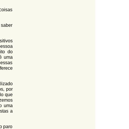
coisas
 saber
itivos
pessoa
ito do
 é uma
nessas
ferece
lizado
s, por
lo que
azemos
mo uma
stas a
o paro