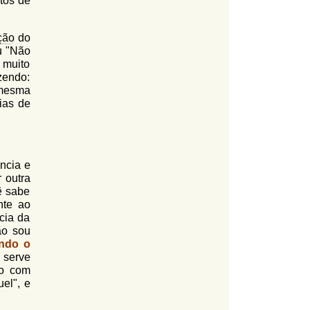
otos de
ção
do
u "Não
 muito
zendo:
 mesma
ias de
ncia e
 outra
ê sabe
te ao
cia da
ão sou
indo o
 serve
vo com
el", e