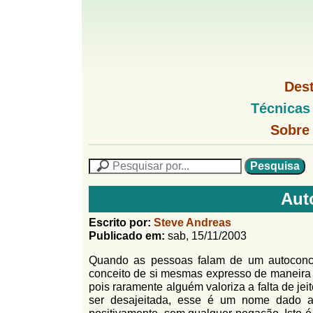
G
M
Des
e
o
M
Técnicas
n
e
u
G
n
Sobre
l
1
u
o
P
l
f
N
P
f
L
e
F
i
i
s
n
Aut
o
q
h
n
u
r
o
Escrito por:
Steve Andreas
i
M
Publicado em:
sab, 15/11/2003
h
m
s
e
a
Quando as pessoas falam de um autoconce
n
u
o
n
conceito de si mesmas expresso de maneira 
u
l
o
pois raramente alguém valoriza a falta de je
G
ser desajeitada, esse é um nome dado 
á
o