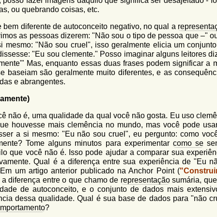
 posso fazer imagens daquilo que significa ser desajeitado - f
, ou quebrando coisas, etc.
 bem diferente de autoconceito negativo, no qual a
representa
imos as pessoas dizerem: "Não sou o tipo de pessoa que –" o
i mesmo: "Não sou cruel", isso geralmente elicia um conjunto
dissesse: "Eu sou clemente." Posso imaginar alguns leitores di
lemente'" Mas, enquanto essas duas frases podem significar a
 se baseiam são geralmente muito diferentes, e as consequênc
ndas e abrangentes.
vamente)
ê não é, uma qualidade da qual você não gosta. Eu uso clemê
que houvesse mais clemência no mundo, mas você pode usar
disser a si mesmo: "Eu não sou cruel", eu pergunto: como voc
amente? Tome alguns minutos para experimentar
como se
sen
ilo que você não é. Isso pode ajudar a comparar sua experiên
ivamente. Qual é a diferença entre sua experiência de "Eu n
m um artigo anterior publicado na Anchor Point (
"Constru
i a diferença entre o que chamo de
representação
sumária, que
dade de autoconceito, e o conjunto de dados mais extensi
ia dessa qualidade. Qual é sua base de dados para "não cru
mportamento
?