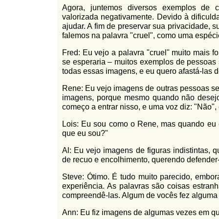
Agora, juntemos diversos exemplos de 
valorizada negativamente. Devido à dificu
ajudar. A fim de preservar sua privacidade, s
falemos na palavra "cruel", como uma espéci
Fred: Eu vejo a palavra "cruel" muito mais f
se esperaria – muitos exemplos de pessoas 
todas essas imagens, e eu quero afastá-las 
Rene: Eu vejo imagens de outras pessoas s
imagens, porque mesmo quando não desejo re
começo a entrar nisso, e uma voz diz: "Não", e
Lois: Eu sou como o Rene, mas quando eu e
que eu sou?"
Al: Eu vejo imagens de figuras indistintas,
de recuo e encolhimento, querendo defender
Steve: Ótimo. É tudo muito parecido, embo
experiência. As palavras são coisas estran
compreendê-las. Algum de vocês fez alguma 
Ann: Eu fiz imagens de algumas vezes em que 