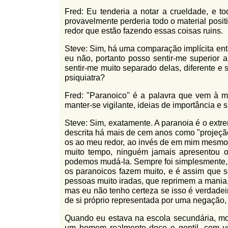
Fred: Eu tenderia a notar a crueldade, e t
provavelmente perderia todo o material posi
redor que estão fazendo essas coisas ruins.
Steve: Sim, há uma comparação implícita entr
eu não, portanto posso sentir-me superior
sentir-me muito separado delas, diferente e s
psiquiatra?
Fred: "Paranoico" é a palavra que vem à mi
manter-se vigilante, ideias de importância e 
Steve: Sim, exatamente. A paranoia é o extr
descrita há mais de cem anos como "projeçã
os ao meu redor, ao invés de em mim mesmo.
muito tempo, ninguém jamais apresentou 
podemos mudá-la. Sempre foi simplesmente, 
os paranoicos fazem muito, e é assim que 
pessoas muito iradas, que reprimem a mania,
mas eu não tenho certeza se isso é verdadei
de si próprio representada por uma negação,
Quando eu estava na escola secundária, 
um homem realmente doce e gentil, com um