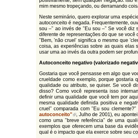
positivamente, sem qualquer negação. Isto é,
l
r
mim mesmo tropeçando, ou derramando coisas
f
i
i
Neste seminário, quero explorar uma espécie
n
autoconceito é negada. Frequentemente, ouv
o
h
sou –" ao invés de "Eu sou –" Se você diz s
d
o
diferente de representações do que se você 
"Bem, 'não cruel' significa o mesmo que 'c
e
coisa, as experiências sobre as quais elas
b
usar uma ao invés da outra podem ser profu
u
Autoconceito negativo (valorizado negati
s
Gostaria que você pensasse em algo que voc
crueldade como exemplo, porque gostaria 
c
qualidade ou atributo, se quiser. Se você 
a
disso? Como você representa isso intern
definir uma qualidade que você tem por aqu
mesma qualidade definida positiva e negat
cruel" comparada com "Eu sou clemente?" E
autoconceito"
, Julho de 2001), eu aponte
como uma "breve referência" de uma quali
exemplos que oferecem uma base da evidênc
qual é o impacto que ela exerce sobre seu
co