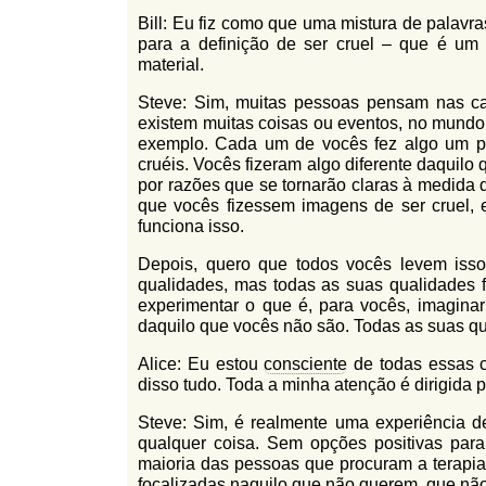
Bill: Eu fiz como que uma mistura de palavr
para a definição de ser cruel – que é um 
material.
Steve: Sim, muitas pessoas pensam nas cat
existem muitas coisas ou eventos, no mundo,
exemplo. Cada um de vocês fez algo um po
cruéis. Vocês fizeram algo diferente daquilo
por razões que se tornarão claras à medida 
que vocês fizessem imagens de ser cruel,
funciona isso.
Depois, quero que todos vocês levem iss
qualidades, mas todas as suas qualidades
experimentar o que é, para vocês, imagi
daquilo que vocês não são. Todas as suas q
Alice: Eu estou
consciente
de todas essas c
disso tudo. Toda a minha atenção é dirigida
Steve: Sim, é realmente uma experiência de
qualquer coisa. Sem opções positivas para 
maioria das pessoas que procuram a terapia
focalizadas naquilo que não querem, que nã