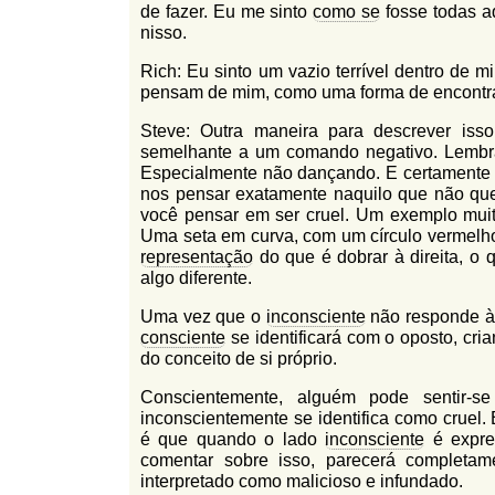
de fazer. Eu me sinto
como se
fosse todas a
nisso.
Rich: Eu sinto um vazio terrível dentro de 
pensam de mim, como uma forma de encontra
Steve: Outra maneira para descrever i
semelhante a um comando negativo. Lembr
Especialmente não dançando. E certamente 
nos pensar exatamente naquilo que não que
você pensar em ser cruel. Um exemplo muito 
Uma seta em curva, com um círculo vermelho
representação
do que é dobrar à direita, o 
algo diferente.
Uma vez que o
inconsciente
não responde à 
consciente
se identificará com o oposto, cri
do conceito de si próprio.
Conscientemente, alguém pode sentir
inconscientemente se identifica como cruel.
é que quando o lado
inconsciente
é expre
comentar sobre isso, parecerá completam
interpretado como malicioso e infundado.