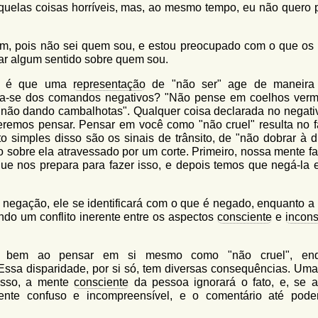
quelas coisas horríveis, mas, ao mesmo tempo, eu não quero 
mim, pois não sei quem sou, e estou preocupado com o que os 
r algum sentido sobre quem sou.
sso é que uma
representação
de "não ser" age de maneira
a-se dos comandos negativos? "Não pense em coelhos verm
não dando cambalhotas". Qualquer coisa declarada no negativ
remos pensar. Pensar em você como "não cruel" resulta no f
simples disso são os sinais de trânsito, de "não dobrar à dir
 sobre ela atravessado por um corte. Primeiro, nossa mente f
que nos prepara para fazer isso, e depois temos que negá-la e
negação, ele se identificará com o que é negado, enquanto a
ando um conflito inerente entre os aspectos
consciente
e
incons
-se bem ao pensar em si mesmo como "não cruel", enq
 Essa disparidade, por si só, tem diversas consequências. Uma
sso, a mente
consciente
da pessoa ignorará o fato, e, se 
ente confuso e incompreensível, e o comentário até pode