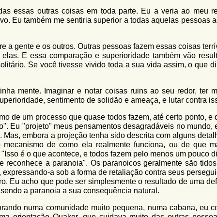
odas essas outras coisas em toda parte. Eu a veria ao meu re
tivo. Eu também me sentiria superior a todas aquelas pessoas 
e a gente e os outros. Outras pessoas fazem essas coisas terrí
 a elas. E essa comparação e superioridade também vão resul
olitário. Se você tivesse vivido toda a sua vida assim, o que d
nha mente. Imaginar e notar coisas ruins ao seu redor, ter 
superioridade, sentimento de solidão e ameaça, e lutar contra is
emo de um processo que quase todos fazem, até certo ponto, e q
o". Eu "projeto" meus pensamentos desagradáveis no mundo, e
 Mas, embora a projeção tenha sido descrita com alguns detal
o mecanismo de como ela realmente funciona, ou de que m
"Isso é o que acontece, e todos fazem pelo menos um pouco di
se reconhece a paranoia". Os paranoicos geralmente são tido
 expressando-a sob a forma de retaliação contra seus persegui
ro. Eu acho que pode ser simplesmente o resultado de uma def
 sendo a paranoia a sua consequência natural.
morando numa comunidade muito pequena, numa cabana, eu c
a orientação Quaker, que cuidava muito das outras pessoa