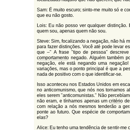
Sam: É muito escuro; sinto-me muito só e c
que eu não gosto.
Lois: Eu não posso ver qualquer distinção. 
quem sou, apenas quem não sou.
Steve: Sim, focalizando a negação, não há m
para fazer distinções. Você até pode levar e
que –" A frase "tipo de pessoa" descreve
comportamento
negado. Alguém também pod
negação, ele está negando uma negação! 
variações, mas o ponto principal é que a pe
nada de positivo com o que identificar-se.
Isso aconteceu nos Estados Unidos em escala
no anticomunismo, que nós nos tornamos ali
eles serem "anticomunistas." Não percebía
não eram, e tínhamos apenas um
critério
de 
com relação a nós mesmos tenderão a ge
ponte ao futuro. Que espécie de comportam
elas?
Alice: Eu tenho uma tendência de sentir-me