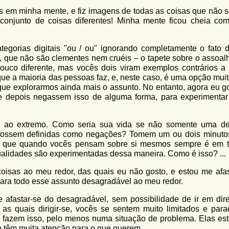
as em minha mente, e fiz imagens de todas as coisas que não 
conjunto de coisas diferentes! Minha mente ficou cheia com
egorias digitais "ou / ou" ignorando completamente o fato 
 que não são clementes nem cruéis – o tapete sobre o assoalh
uco diferente, mas vocês dois viram exemplos contrários a
 que a maioria das pessoas faz, e, neste caso, é uma opção mui
que explorarmos ainda mais o assunto. No entanto, agora eu go
 e depois negassem isso de alguma forma, para experimenta
o ao extremo. Como seria sua vida se não somente uma d
 fossem definidas como negações? Tomem um ou dois minuto
nar que quando vocês pensam sobre si mesmos sempre é em 
ualidades são experimentadas dessa maneira. Como é isso? ...
oisas ao meu redor, das quais eu não gosto, e estou me afa
 para todo esse assunto desagradável ao meu redor.
 afastar-se do desagradável, sem possibilidade de ir em dir
as quais dirigir-se, vocês se sentem muito limitados e para
 fazem isso, pelo menos numa situação de problema. Elas est
o têm muita atenção para o que querem.