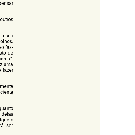
pensar
outros
 muito
elhos.
o faz-
ato de
eita".
az uma
 fazer
 mente
ciente
uanto
 delas
alguém
rá ser