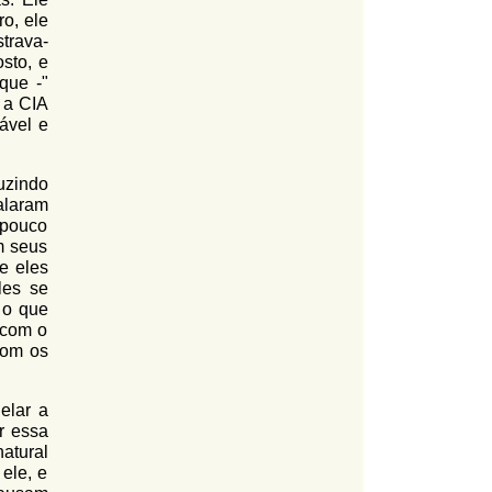
o, ele
strava-
sto, e
que -"
, a CIA
ável e
uzindo
alaram
 pouco
m seus
e eles
les se
 o que
 com o
om os
elar a
r essa
atural
ele, e