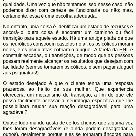
qualidade. Uma vez que não tentamos isso nesse caso, não
podemos dizer com certeza se funcionaria ou não; mas,
certamente, essa é uma escolha adequada.
No entanto, uma coisa é identificar um
estado de recursos
e
ancorá-lo; outra coisa é encontrar um caminho ou fácil
transição para aquele
estado
. Há uma antiga piada de que
os neuróticos constroem castelos no ar, os psicóticos moram
neles, e os psiquiatras cobram o aluguel. A tarefa da
PNL
é
construir escadas, ou transições, de modo que as pessoas
possam realmente alcançar os resultados que desejam com
facilidade (sem se tornarem psicóticos, e sem pagar aluguel
aos psiquiatras!).
O
estado
desejado é que o cliente tenha uma resposta
prazerosa ao hálito de sua mulher. Que experiência
ofereceria um mecanismo de transição, a fim de que ele
possa facilmente acessar a neurologia específica que lhe
possibilitará mudar sua reação desagradável para uma
agradável?
Quase todo mundo gosta de certos cheiros que alguma vez
lhes foram desagradáveis (e ainda podem desagradar a
outros), geralmente porque eles se tornaram âncoras para