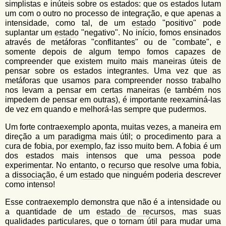
simplistas e inúteis sobre os estados: que os estados lutam
um com o outro no processo de integração, e que apenas a
intensidade, como tal, de um
estado
"positivo" pode
suplantar um
estado
"negativo". No início, fomos ensinados
através de metáforas "conflitantes" ou de "combate", e
somente depois de algum tempo fomos capazes de
compreender que existem muito mais maneiras úteis de
pensar sobre os estados integrantes. Uma vez que as
metáforas que usamos para compreender nosso trabalho
nos levam a pensar em certas maneiras (e também nos
impedem de pensar em outras), é importante reexaminá-las
de vez em quando e melhorá-las sempre que pudermos.
Um forte contraexemplo aponta, muitas vezes, a maneira em
direção a um
paradigma
mais útil; o procedimento para a
cura de fobia, por exemplo, faz isso muito bem. A fobia é um
dos estados mais intensos que uma pessoa pode
experimentar. No entanto, o
recurso
que resolve uma fobia,
a
dissociação
, é um
estado
que ninguém poderia descrever
como intenso!
Esse contraexemplo demonstra que não é a intensidade ou
a quantidade de um
estado de recursos
, mas suas
qualidades particulares, que o tornam útil para mudar uma