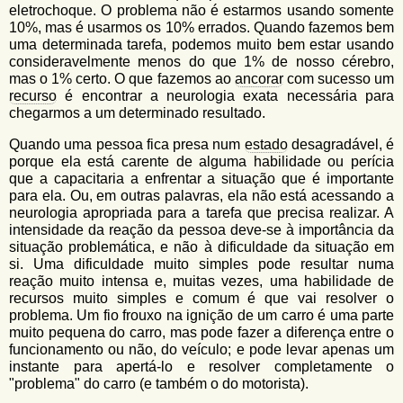
eletrochoque. O problema não é estarmos usando somente
10%, mas é usarmos os 10% errados. Quando fazemos bem
uma determinada tarefa, podemos muito bem estar usando
consideravelmente menos do que 1% de nosso cérebro,
mas o 1% certo. O que fazemos ao
ancorar
com sucesso um
recurso
é encontrar a neurologia exata necessária para
chegarmos a um determinado resultado.
Quando uma pessoa fica presa num
estado
desagradável, é
porque ela está carente de alguma habilidade ou perícia
que a capacitaria a enfrentar a situação que é importante
para ela. Ou, em outras palavras, ela não está acessando a
neurologia apropriada para a tarefa que precisa realizar. A
intensidade da reação da pessoa deve-se à importância da
situação problemática, e não à dificuldade da situação em
si. Uma dificuldade muito simples pode resultar numa
reação muito intensa e, muitas vezes, uma habilidade de
recursos muito simples e comum é que vai resolver o
problema. Um fio frouxo na ignição de um carro é uma parte
muito pequena do carro, mas pode fazer a diferença entre o
funcionamento ou não, do veículo; e pode levar apenas um
instante para apertá-lo e resolver completamente o
"problema" do carro (e também o do motorista).