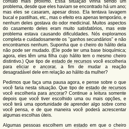
contato mais próximo. Essa situação vinha sendo um
problema, desde que eles haviam se encontrado há um ano;
mas eles se casaram, apesar disso. Ela tentava lavagem
bucal e pastilhas, etc., mas o efeito era apenas temporário, e
nenhum deles gostava do odor medicinal. Muitos aspectos
do casamento deles eram muito satisfatórios, mas este
problema estava causando dificuldades. Nós exploramos
completa e cuidadosamente os "ganhos secundários" e não
encontramos nenhum. Suponha que o cheiro do hálito dela
não pode ser mudado. (Ele pode ter uma base bioquímica;
agora, eles têm uma filha cujo hálito tem o mesmo cheiro
distintivo.) Que tipo de
estado de recursos
você escolheria
para
eliciar
e
ancorar
, a fim de mudar a reação
desagradável dele em relação ao hálito da mulher?
Pedimos que faça uma pausa agora, e pense sobre o que
você faria nesta situação. Que tipo de
estado de recursos
você escolheria para
ancorar
? Continue a leitura somente
depois que você tiver escolhido uma ou mais opções, e
você terá uma oportunidade de aprender algo sobre como
você pensa, e de que maneira você poderá acrescentar
algumas escolhas úteis.
Algumas pessoas escolhem um
estado
em que o cheiro