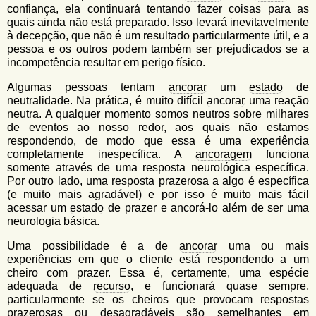
confiança, ela continuará tentando fazer coisas para as
quais ainda não está preparado. Isso levará inevitavelmente
à decepção, que não é um resultado particularmente útil, e a
pessoa e os outros podem também ser prejudicados se a
incompetência resultar em perigo físico.
Algumas pessoas tentam
ancorar
um
estado
de
neutralidade. Na prática, é muito difícil
ancorar
uma reação
neutra. A qualquer momento somos neutros sobre milhares
de eventos ao nosso redor, aos quais não estamos
respondendo, de modo que essa é uma experiência
completamente inespecífica. A
ancoragem
funciona
somente através de uma resposta neurológica específica.
Por outro lado, uma resposta prazerosa a algo é específica
(e muito mais agradável) e por isso é muito mais fácil
acessar um
estado
de prazer e ancorá-lo além de ser uma
neurologia básica.
Uma possibilidade é a de
ancorar
uma ou mais
experiências em que o cliente está respondendo a um
cheiro com prazer. Essa é, certamente, uma espécie
adequada de
recurso
, e funcionará quase sempre,
particularmente se os cheiros que provocam respostas
prazerosas ou desagradáveis são semelhantes em