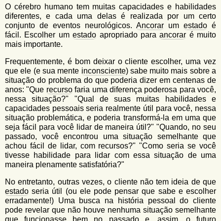
O cérebro humano tem muitas capacidades e habilidades
diferentes, e cada uma delas é realizada por um certo
conjunto de eventos neurológicos.
Ancorar
um
estado
é
fácil. Escolher um
estado
apropriado para
ancorar
é muito
mais importante.
Frequentemente, é bom deixar o cliente escolher, uma vez
que ele (e sua mente
inconsciente
) sabe muito mais sobre a
situação do problema do que poderia dizer em centenas de
anos: "Que
recurso
faria uma diferença poderosa para você,
nessa situação?" "Qual de suas muitas habilidades e
capacidades pessoais seria realmente útil para você, nessa
situação problemática, e poderia transformá-la em uma que
seja fácil para você lidar de maneira útil?" "Quando, no seu
passado, você encontrou uma situação semelhante que
achou fácil de lidar, com recursos?" "Como seria se você
tivesse habilidade para lidar com essa situação de uma
maneira plenamente satisfatória?"
No entretanto, outras vezes, o cliente não tem ideia de que
estado
seria útil (ou ele pode pensar que sabe e escolher
erradamente!) Uma busca na história pessoal do cliente
pode revelar que não houve nenhuma situação semelhante
que funcionasse bem no passado e, assim, o futuro