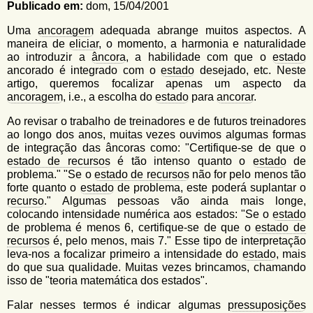
u
Publicado em:
dom, 15/04/2001
n
l
o
Uma
ancoragem
adequada abrange muitos aspectos. A
G
á
maneira de
eliciar
, o momento, a harmonia e naturalidade
o
ao introduzir a
âncora
, a habilidade com que o
estado
l
r
ancorado é integrado com o
estado
desejado, etc. Neste
f
artigo, queremos focalizar apenas um aspecto da
i
i
ancoragem
, i.e., a escolha do
estado
para
ancorar
.
n
o
h
Ao revisar o trabalho de treinadores e de futuros treinadores
d
o
ao longo dos anos, muitas vezes ouvimos algumas formas
e
de integração das âncoras como: "Certifique-se de que o
estado de recursos
é tão intenso quanto o
estado
de
b
problema." "Se o
estado de recursos
não for pelo menos tão
forte quanto o
estado
de problema, este poderá suplantar o
u
recurso
." Algumas pessoas vão ainda mais longe,
s
colocando intensidade numérica aos estados: "Se o
estado
de problema é menos 6, certifique-se de que o
estado de
c
recursos
é, pelo menos, mais 7." Esse tipo de interpretação
a
leva-nos a focalizar primeiro a intensidade do
estado
, mais
do que sua qualidade. Muitas vezes brincamos, chamando
isso de "teoria matemática dos estados".
Falar nesses termos é indicar algumas
pressuposições