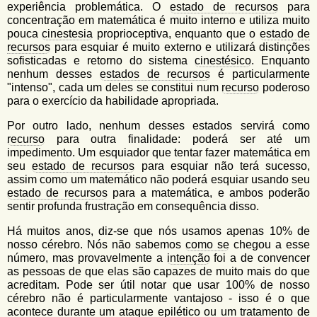
experiência problemática. O
estado de recursos
para
concentração em matemática é muito interno e utiliza muito
pouca
cinestesia
proprioceptiva, enquanto que o
estado de
recursos
para esquiar é muito externo e utilizará distinções
sofisticadas e retorno do sistema
cinestésico
. Enquanto
nenhum desses
estados de recursos
é particularmente
"intenso", cada um deles se constitui num
recurso
poderoso
para o exercício da habilidade apropriada.
Por outro lado, nenhum desses estados servirá como
recurso
para outra finalidade: poderá ser até um
impedimento. Um esquiador que tentar fazer matemática em
seu
estado de recursos
para esquiar não terá sucesso,
assim como um matemático não poderá esquiar usando seu
estado de recursos
para a matemática, e ambos poderão
sentir profunda frustração em consequência disso.
Há muitos anos, diz-se que nós usamos apenas 10% de
nosso cérebro. Nós não sabemos
como se
chegou a esse
número, mas provavelmente a
intenção
foi a de convencer
as pessoas de que elas são capazes de muito mais do que
acreditam. Pode ser útil notar que usar 100% de nosso
cérebro não é particularmente vantajoso - isso é o que
acontece durante um ataque epilético ou um tratamento de