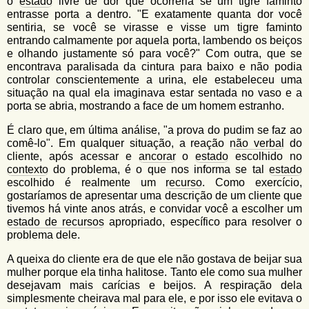
o
estado
livre de dor que ocorreria se um tigre faminto
entrasse porta a dentro. "E exatamente quanta dor você
sentiria, se você se virasse e visse um tigre faminto
entrando calmamente por aquela porta, lambendo os beiços
e olhando justamente só para você?" Com outra, que se
encontrava paralisada da cintura para baixo e não podia
controlar conscientemente a urina, ele estabeleceu uma
situação na qual ela imaginava estar sentada no vaso e a
porta se abria, mostrando a face de um homem estranho.
É claro que, em última análise, "a prova do pudim se faz ao
comê-lo". Em qualquer situação, a reação
não verbal
do
cliente, após acessar e
ancorar
o
estado
escolhido no
contexto
do problema, é o que nos informa se tal
estado
escolhido é realmente um
recurso
. Como exercício,
gostaríamos de apresentar uma descrição de um cliente que
tivemos há vinte anos atrás, e convidar você a escolher um
estado de recursos
apropriado, específico para resolver o
problema dele.
A queixa do cliente era de que ele não gostava de beijar sua
mulher porque ela tinha halitose. Tanto ele como sua mulher
desejavam mais carícias e beijos. A respiração dela
simplesmente cheirava mal para ele, e por isso ele evitava o