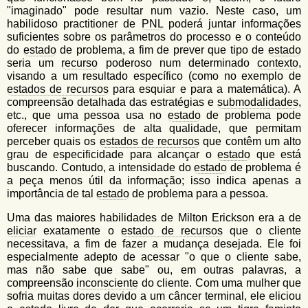
"imaginado" pode resultar num vazio. Neste caso, um
habilidoso practitioner de
PNL
poderá juntar informações
suficientes sobre os parâmetros do processo e o conteúdo
do
estado
de problema, a fim de prever que tipo de
estado
seria um
recurso
poderoso num determinado
contexto
,
visando a um resultado específico (como no exemplo de
estados de recursos
para esquiar e para a matemática). A
compreensão detalhada das estratégias e
submodalidades
,
etc., que uma pessoa usa no
estado
de problema pode
oferecer informações de alta qualidade, que permitam
perceber quais os
estados de recursos
que contêm um alto
grau de especificidade para alcançar o
estado
que está
buscando. Contudo, a intensidade do
estado
de problema é
a peça menos útil da informação; isso indica apenas a
importância de tal
estado
de problema para a pessoa.
Uma das maiores habilidades de Milton Erickson era a de
eliciar
exatamente o
estado de recursos
que o cliente
necessitava, a fim de fazer a mudança desejada. Ele foi
especialmente adepto de acessar "o que o cliente sabe,
mas não sabe que sabe" ou, em outras palavras, a
compreensão
inconsciente
do cliente. Com uma mulher que
sofria muitas dores devido a um câncer terminal, ele eliciou