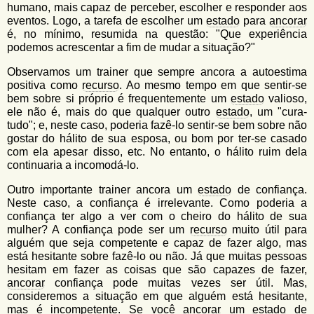
humano, mais capaz de perceber, escolher e responder aos
eventos. Logo, a tarefa de escolher um
estado
para
ancorar
é, no mínimo, resumida na questão: "Que experiência
podemos acrescentar a fim de mudar a situação?"
Observamos um trainer que sempre ancora a autoestima
positiva como
recurso
. Ao mesmo tempo em que sentir-se
bem sobre si próprio é frequentemente um
estado
valioso,
ele não é, mais do que qualquer outro
estado
, um "cura-
tudo"; e, neste caso, poderia fazê-lo sentir-se bem sobre não
gostar do hálito de sua esposa, ou bom por ter-se casado
com ela apesar disso, etc. No entanto, o hálito ruim dela
continuaria a incomodá-lo.
Outro importante trainer ancora um
estado
de confiança.
Neste caso, a confiança é irrelevante. Como poderia a
confiança ter algo a ver com o cheiro do hálito de sua
mulher? A confiança pode ser um
recurso
muito útil para
alguém que seja competente e capaz de fazer algo, mas
está hesitante sobre fazê-lo ou não. Já que muitas pessoas
hesitam em fazer as coisas que são capazes de fazer,
ancorar
confiança pode muitas vezes ser útil. Mas,
consideremos a situação em que alguém está hesitante,
mas é incompetente. Se você
ancorar
um
estado
de