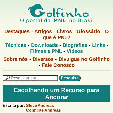
Pular
para
o
G
conteúdo
M
Destaques
-
Artigos
-
Livros
-
Glossário
-
O
e
principal
que é PNL?
o
n
M
Técnicas
-
Downloads
-
Biografias
-
Links
-
u
l
e
1
Filmes e PNL
-
Vídeos
n
u
f
G
Sobre nós
-
Diversos
-
Divulgue no Golfinho
P
o
N
-
Fale Conosco
i
l
L
f
n
i
P
n
e
F
h
h
s
Escolhendo um Recurso para
o
o
q
o
Ancorar
M
u
r
e
i
m
Escrito por:
Steve Andreas
n
s
Connirae Andreas
u
a