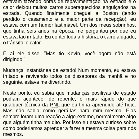
estavam fazendo obras de repavimentação na estrada e o
calor deixou muitos carros superaquecidos enguiçados na
estrada. Quando finalmente cheguei a Boston (tendo
perdido o casamento e a maior parte da recepção), eu
estava com um humor lastimável. Um dos meus sobrinhos,
que tinha seis anos na época, me perguntou por que eu
estava tão irritado. Eu contei toda a história: o carro alugado,
o trânsito, o calor.
E aí ele disse: "Mas tio Kevin, você agora não está
dirigindo."
Mudança instantânea de
estado
! Num momento, eu estava
irritado e revivendo todos os dissabores da manhã e no
seguinte, estava me divertindo.
Neste ponto, eu sabia que mudanças positivas de
estado
podiam acontecer de repente, e mais rápido do que
qualquer técnica da
PNL
que eu tinha aprendido até hoje.
Mas não sabia como gerá-las para mim mesmo. Elas
sempre foram uma reação a algo externo, normalmente algo
que alguém tinha me dito. Por isso eu estava curioso sobre
como poderíamos aprender a fazer a mesma coisa para nós
mesmos.