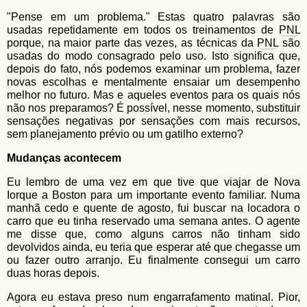
u
n
"Pense em um problema." Estas quatro palavras são
l
o
usadas repetidamente em todos os treinamentos de
PNL
G
á
porque, na maior parte das vezes, as técnicas da
PNL
são
o
usadas do modo consagrado pelo uso. Isto significa que,
l
r
depois do fato, nós podemos examinar um problema, fazer
f
novas escolhas e mentalmente ensaiar um desempenho
i
i
melhor no futuro. Mas e aqueles eventos para os quais nós
n
o
não nos preparamos? É possível, nesse momento, substituir
h
sensações negativas por sensações com mais recursos,
d
o
sem planejamento prévio ou um gatilho externo?
e
Mudanças acontecem
b
Eu lembro de uma vez em que tive que viajar de Nova
u
Iorque a Boston para um importante evento familiar. Numa
s
manhã cedo e quente de agosto, fui buscar na locadora o
carro que eu tinha reservado uma semana antes. O agente
c
me disse que, como alguns carros não tinham sido
a
devolvidos ainda, eu teria que esperar até que chegasse um
ou fazer outro arranjo. Eu finalmente consegui um carro
duas horas depois.
Agora eu estava preso num engarrafamento matinal. Pior,