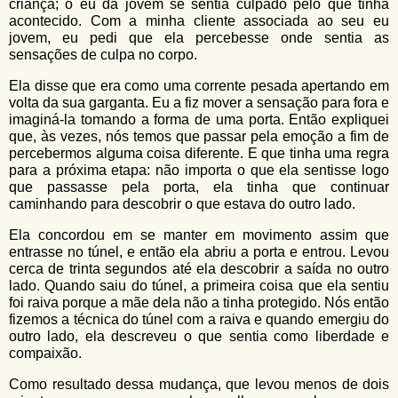
criança; o eu da jovem se sentia culpado pelo que tinha
acontecido. Com a minha cliente associada ao seu eu
jovem, eu pedi que ela percebesse onde sentia as
sensações de culpa no corpo.
Ela disse que era como uma corrente pesada apertando em
volta da sua garganta. Eu a fiz mover a sensação para fora e
imaginá-la tomando a forma de uma porta. Então expliquei
que, às vezes, nós temos que passar pela emoção a fim de
percebermos alguma coisa diferente. E que tinha uma regra
para a próxima etapa: não importa o que ela sentisse logo
que passasse pela porta, ela tinha que continuar
caminhando para descobrir o que estava do outro lado.
Ela concordou em se manter em movimento assim que
entrasse no túnel, e então ela abriu a porta e entrou. Levou
cerca de trinta segundos até ela descobrir a saída no outro
lado. Quando saiu do túnel, a primeira coisa que ela sentiu
foi raiva porque a mãe dela não a tinha protegido. Nós então
fizemos a técnica do túnel com a raiva e quando emergiu do
outro lado, ela descreveu o que sentia como liberdade e
compaixão.
Como resultado dessa mudança, que levou menos de dois