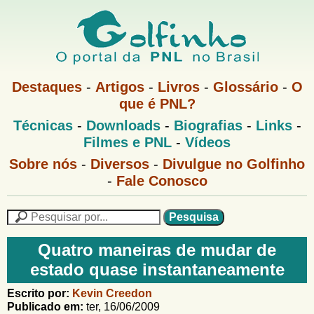
Pular
para
o
G
conteúdo
M
Destaques
-
Artigos
-
Livros
-
Glossário
-
O
e
principal
que é PNL?
o
n
M
Técnicas
-
Downloads
-
Biografias
-
Links
-
u
l
e
1
Filmes e PNL
-
Vídeos
n
u
f
G
Sobre nós
-
Diversos
-
Divulgue no Golfinho
P
o
N
-
Fale Conosco
i
l
L
f
n
i
P
n
e
F
h
h
s
Quatro maneiras de mudar de
o
o
q
o
estado quase instantaneamente
M
u
r
e
i
m
Escrito por:
Kevin Creedon
n
s
Publicado em:
ter, 16/06/2009
u
a