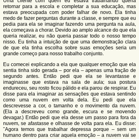
Uma cliente com quem eu estava trabalhando queria
retornar para a escola e completar a sua educação, mas
estava preocupada com poder falhar de novo. Ela tinha
medo de fazer perguntas durante a classe, e sempre que eu
pedia para ela se imaginar fazendo uma pergunta na aula,
ela começava a chorar. Devido ao amplo alcance do que ela
queria realizar, eu não queria passar todo o nosso tempo
nisso. Eu tinha a intuição de que uma demonstração clara
de que ela tinha escolha sobre suas emoções seria um
grande começo para nosso trabalho conjunto.
Eu comecei explicando a ela que qualquer emoção que ela
sentia tinha sido gerada – por ela – apenas uma fração de
segundo antes. Então pedi que ela se levantasse e
imaginasse que estava na sala de aula; sua postura
endureceu, seu rosto ficou pálido e ela parou de respirar. Eu
disse para ela imaginar as sensações que estava sentindo
como uma nuvem em volta dela. Eu pedi que ela
descrevesse a cor, o tamanho e o movimento da nuvem.
(Ela a descreveu como grande, escura e se movendo
devagar.) Então pedi que ela desse um passo para fora da
nuvem, se afastasse e olhasse de volta para ela. Eu disse:
"Agora temos que trabalhar depressa porque – sem um
humano dentro para criar aquela emoção – a nuvem vai se