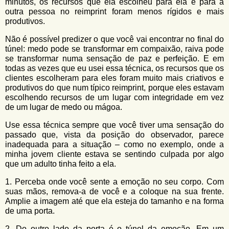
minutos, os recursos que ela escolheu para ela e para a
outra pessoa no reimprint foram menos rígidos e mais
produtivos.
Não é possível predizer o que você vai encontrar no final do
túnel: medo pode se transformar em compaixão, raiva pode
se transformar numa sensação de paz e perfeição. E em
todas as vezes que eu usei essa técnica, os recursos que os
clientes escolheram para eles foram muito mais criativos e
produtivos do que num típico reimprint, porque eles estavam
escolhendo recursos de um lugar com integridade em vez
de um lugar de medo ou mágoa.
Use essa técnica sempre que você tiver uma sensação do
passado que, vista da posição do observador, parece
inadequada para a situação – como no exemplo, onde a
minha jovem cliente estava se sentindo culpada por algo
que um adulto tinha feito a ela.
1. Perceba onde você sente a emoção no seu corpo. Com
suas mãos, remova-a de você e a coloque na sua frente.
Amplie a imagem até que ela esteja do tamanho e na forma
de uma porta.
2. Do outro lado da porta é o túnel da emoção. Em um