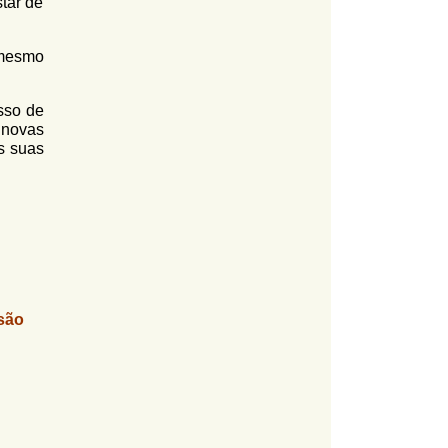
tar de
 mesmo
sso de
 novas
s suas
são