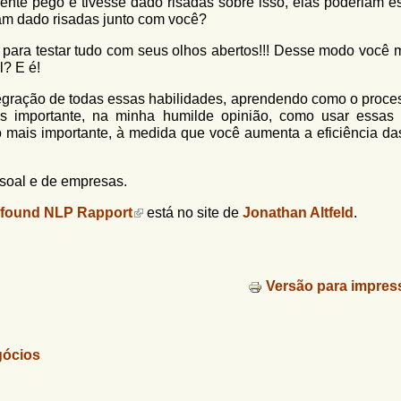
mente pego e tivesse dado risadas sobre isso, elas poderiam es
iam dado risadas junto com você?
r para testar tudo com seus olhos abertos!!! Desse modo você
l? E é!
ntegração de todas essas habilidades, aprendendo como o proce
ais importante, na minha humilde opinião, como usar essas
o mais importante, à medida que você aumenta a eficiência da
ssoal e de empresas.
rofound NLP Rapport
está no site de
Jonathan Altfeld
.
Versão para impres
gócios