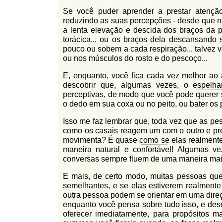
Se você puder aprender a prestar atençã
reduzindo as suas percepções - desde que n
a lenta elevação e descida dos braços da pe
torácica... ou os braços dela descansando
pouco ou sobem a cada respiração... talvez
ou nos músculos do rosto e do pescoço...
E, enquanto, você fica cada vez melhor ao 
descobrir que, algumas vezes, o
espelh
perceptivas, de modo que você pode querer 
o dedo em sua coxa ou no peito, ou bater os p
Isso me faz lembrar que, toda vez que as pe
como os casais reagem um com o outro e pr
movimenta? É quase
como se
elas realment
maneira natural e confortável! Algumas ve
conversas sempre fluem de uma maneira mais 
E mais, de certo modo, muitas pessoas que
semelhantes, e se elas estiverem realment
outra pessoa podem se orientar em uma direç
enquanto você pensa sobre tudo isso, e desc
oferecer imediatamente, para propósitos ma