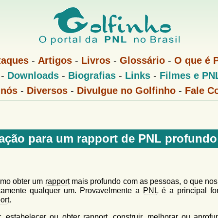
Pular
para
o
conteúdo
taques
-
Artigos
-
Livros
-
Glossário
-
O que é 
principal
-
Downloads
-
Biografias
-
Links
-
Filmes e PN
 nós
-
Diversos
-
Divulgue no Golfinho
-
Fale C
ação para um rapport de PNL profundo
mo obter um
rapport
mais profundo com as pessoas, o que nos
tamente qualquer um. Provavelmente a
PNL
é a principal fo
ort
.
r, estabelecer ou obter
rapport
, construir, melhorar ou aprofu