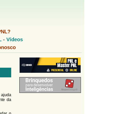
PNL?
L
-
Vídeos
onosco
 ajuda
nte da
ndar o