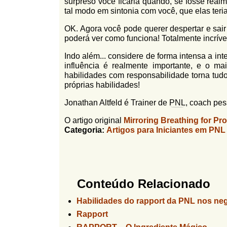
surpreso você ficaria quando, se fosse real
tal modo em sintonia com você, que elas ter
OK. Agora você pode querer despertar e sai
poderá ver como funciona! Totalmente incríve
Indo além... considere de forma intensa a i
influência é realmente importante, e o m
habilidades com responsabilidade torna tud
próprias habilidades!
Jonathan Altfeld é Trainer de
PNL
, coach pe
O artigo original
Mirroring Breathing for P
Categoria:
Artigos para Iniciantes em PNL
Conteúdo Relacionado
Habilidades do rapport da PNL nos ne
Rapport