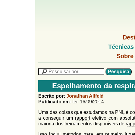
G
M
Des
e
o
M
Técnicas
n
e
u
G
n
Sobre
l
1
u
o
P
l
f
N
P
f
L
e
F
i
i
s
n
Espelhamento da respir
o
q
h
n
u
r
o
Escrito por:
Jonathan Altfeld
i
M
Publicado em:
ter, 16/09/2014
h
m
s
e
a
Uma das coisas que estudamos na
PNL
é co
n
u
o
n
a conseguir um
rapport
efetivo com absolu
u
l
o
maioria dos treinamentos disponíveis de
rapp
G
á
o
Isso inclui métodos para, em primeiro luga