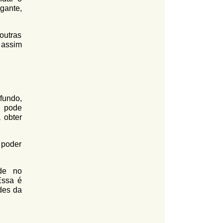
gante,
outras
 assim
fundo,
ê pode
 obter
 poder
ade no
Essa é
des da