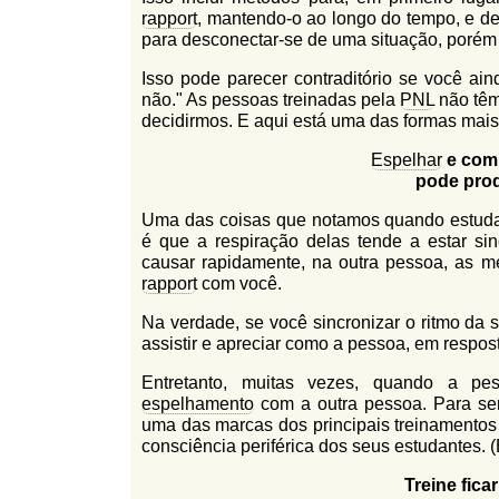
l
rapport
, mantendo-o ao longo do tempo, e de
r
f
para desconectar-se de uma situação, porém
i
i
Isso pode parecer contraditório se você a
n
o
não." As pessoas treinadas pela
PNL
não têm
h
d
decidirmos. E aqui está uma das formas mais 
o
e
Espelhar
e comb
pode prod
b
Uma das coisas que notamos quando estud
u
é que a respiração delas tende a estar si
s
causar rapidamente, na outra pessoa, as m
rapport
com você.
c
a
Na verdade, se você sincronizar o ritmo da 
assistir e apreciar como a pessoa, em respos
Entretanto, muitas vezes, quando a pe
espelhamento
com a outra pessoa. Para ser 
uma das marcas dos principais treinamento
consciência periférica dos seus estudantes. 
Treine fica