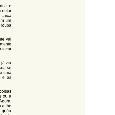
rica e
 notar
 caixa
tam um
 roupa
te vai
lmente
 tocar
já viu
soa se
de uma
. e as
coisas
s ou a
Agora,
 a lhe
, quão