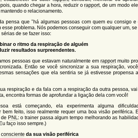
pois, quando chegar a hora, reduzir o
rapport
, de um modo ele
 mantendo o relacionamento.
inda pensa que "há algumas pessoas com quem eu consigo e 
 esse problema. Nós podemos conseguir com qualquer um, se
sérias de se fazer isso:
inar o ritmo da respiração de alguém
uzir resultados surpreendentes.
amos pessoas que estavam naturalmente em
rapport
muito pro
ncronizada. Então se você sincronizar a sua respiração, voc
esmas sensações que ela sentiria se já estivesse propensa a
sua respiração e da fala com a respiração da outra pessoa, vai
ta, encontra formas de aprofundar a ligação dela com você!
ssoa está começando, ela experimenta alguma dificuld
bem feito, isso realmente requer uma boa visão periférica. 
s de
PNL
: o trainer passa algum tempo melhorando as habilida
(Eu faço isso sempre.)
r
consciente
da sua visão periférica