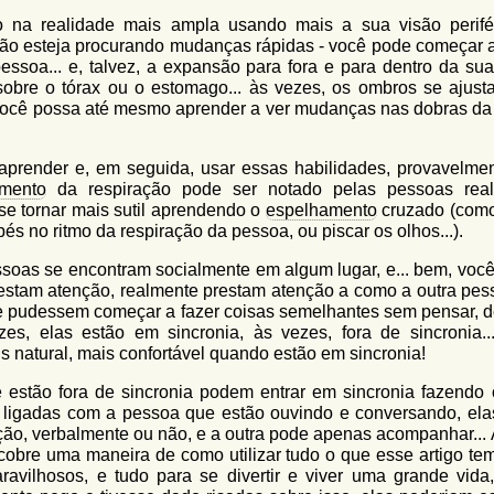
o na realidade mais ampla usando mais a sua visão perifé
ão esteja procurando mudanças rápidas - você pode começar a
ssoa... e, talvez, a expansão para fora e para dentro da sua
 sobre o tórax ou o estomago... às vezes, os ombros se ajus
 você possa até mesmo aprender a ver mudanças nas dobras da
aprender e, em seguida, usar essas habilidades, provavelmen
amento
da respiração pode ser notado pelas pessoas rea
se tornar mais sutil aprendendo o
espelhamento
cruzado (como
és no ritmo da respiração da pessoa, ou piscar os olhos...).
ssoas se encontram socialmente em algum lugar, e... bem, você 
estam atenção, realmente prestam atenção a como a outra pes
e pudessem começar a fazer coisas semelhantes sem pensar, 
zes, elas estão em sincronia, às vezes, fora de sincronia..
natural, mais confortável quando estão em sincronia!
 estão fora de sincronia podem entrar em sincronia fazendo 
e ligadas com a pessoa que estão ouvindo e conversando, ela
ão, verbalmente ou não, e a outra pode apenas acompanhar... 
obre uma maneira de como utilizar tudo o que esse artigo tem
ravilhosos, e tudo para se divertir e viver uma grande vida