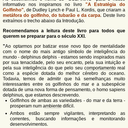
u
n
informativo nos inspiramos no livro
"A Estratégia do
l
o
Golfinho"
, de Dudley Lynch e Paul L. Kordis, que criaram a
G
metáfora do golfinho, do tubarão e da carpa
. Deste livro
á
o
extraímos o trecho abaixo da Introdução.
l
r
f
Recomendamos a leitura deste livro para todos que
i
i
querem se preparar para o século XXI.
n
o
"
Ao optarmos por batizar esse novo tipo de mentalidade
h
d
com o nome do mais antigo símbolo de inteligência do
o
mundo - delphinus delphis - estamos sendo inspirados mais
e
por sua tenacidade, pelo seu encanto, pela sua intuição e
pela sua inteligência do que pelo seu
comportamento
real
b
como a espécie dotada do melhor cérebro do oceano.
u
Todavia, temos de admitir que há semelhanças muito
interessantes entre os golfinhos do mar e a subespécie
s
dotada de uma nova forma de pensamento, o homo sapiens
c
delphinus, que estamos descrevendo.
Golfinhos de ambas as variedades - do mar e da terra -
a
prosperam num
ambiente
difícil.
Ambos estão sempre vigilantes, interpretando as
correntes, buscando informações e monitorando
desenvolvimentos.