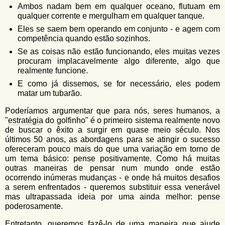
Ambos nadam bem em qualquer oceano, flutuam em
qualquer corrente e mergulham em qualquer tanque.
Eles se saem bem operando em conjunto - e agem com
competência quando estão sozinhos.
Se as coisas não estão funcionando, eles muitas vezes
procuram implacavelmente algo diferente, algo que
realmente funcione.
E como já dissemos, se for necessário, eles podem
matar um tubarão.
Poderíamos argumentar que para nós, seres humanos, a
"
estratégia
do golfinho" é o primeiro sistema realmente novo
de buscar o êxito a surgir em quase meio século. Nos
últimos 50 anos, as abordagens para se atingir o sucesso
ofereceram pouco mais do que uma variação em torno de
um tema básico: pense positivamente. Como há muitas
outras maneiras de pensar num mundo onde estão
ocorrendo inúmeras mudanças - e onde há muitos desafios
a serem enfrentados - queremos substituir essa venerável
mas ultrapassada ideia por uma ainda melhor: pense
poderosamente.
Entretanto, queremos fazê-lo de uma maneira que ajude