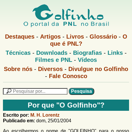
Pular
para
o
G
conteúdo
M
Destaques
-
Artigos
-
Livros
-
Glossário
-
O
e
principal
que é PNL?
o
n
M
Técnicas
-
Downloads
-
Biografias
-
Links
-
u
l
e
1
Filmes e PNL
-
Vídeos
n
u
f
G
Sobre nós
-
Diversos
-
Divulgue no Golfinho
P
o
N
-
Fale Conosco
i
l
L
f
n
i
P
n
e
F
h
h
s
Por que "O Golfinho"?
o
o
q
o
M
u
r
Escrito por:
M. H. Lorentz
e
i
Publicado em:
dom, 25/01/2004
m
n
s
u
a
Ao escolhermos o nome de "GOLFINHO" para o nosso