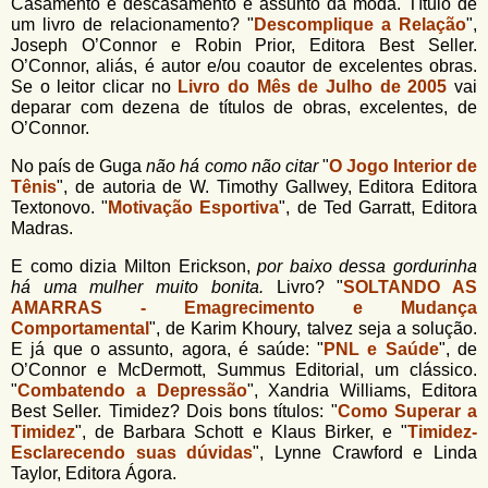
Casamento e descasamento é assunto da moda. Título de
um livro de relacionamento? "
Descomplique a Relação
",
Joseph O’Connor e Robin Prior, Editora Best Seller.
O’Connor, aliás, é autor e/ou coautor de excelentes obras.
Se o leitor clicar no
Livro do Mês de Julho de 2005
vai
deparar com dezena de títulos de obras, excelentes, de
O’Connor.
No país de Guga
não há como não citar
"
O Jogo Interior de
Tênis
", de autoria de W. Timothy Gallwey, Editora Editora
Textonovo. "
Motivação Esportiva
", de Ted Garratt, Editora
Madras.
E como dizia Milton Erickson,
por baixo dessa gordurinha
há uma mulher muito bonita.
Livro? "
SOLTANDO AS
AMARRAS - Emagrecimento e Mudança
Comportamental
", de Karim Khoury, talvez seja a solução.
E já que o assunto, agora, é saúde: "
PNL e Saúde
", de
O’Connor e McDermott, Summus Editorial, um clássico.
"
Combatendo a Depressão
", Xandria Williams, Editora
Best Seller. Timidez? Dois bons títulos: "
Como Superar a
Timidez
", de Barbara Schott e Klaus Birker, e "
Timidez-
Esclarecendo suas dúvidas
", Lynne Crawford e Linda
Taylor, Editora Ágora.