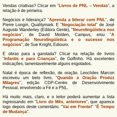
Vendas criativas? Clicar em "
Livros de PNL – Vendas
", a
relação é de primeira.
Negócios e liderança? "
Aprenda a liderar com PNL
", de
Pierre Longin, Qualitymark. E "
Negociação total
" de José
Augusto Wanderley (Editora Gente), "
Neurolingüística nos
negócios
", de David Molden, Campus, e/ou "
A
Programação Neurolingüística e o sucesso nos
negócios
", de Sue Knight, Ediouro.
E obras para a garotada? Clicar na relação de livros
"
Infantis e para Crianças
", de Golfinho. Há excelentes
indicações, lamentavelmente alguns esgotados.
Natal é época de reflexão, de oração. Leoclides Marcon
escreveu um belo livro, "
Quando a Oração Produz
Milagres
", edição CDP-Centro de Desenvolvimento
Pessoal, envolvendo a Fé e a
PNL
.
Há muito mais, claro, e o leitor poderá aumentar a lista
ingressando em "
Livro do Mês, anteriores
", que aparece
logo depois deste comentário. "
Vai em Frente!
" "
É Tempo
de Mudança
".