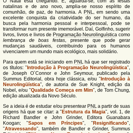
u
O Natal está chegando. E, aguarda-se, com as festas
n
natalinas e de ano novo, amplia-se nosso espírito de
l
o
comunhão, de paz, de harmonia. A
PNL
, em sendo uma
G
excelente conquista da criatividade do ser humano, da
á
o
busca pela harmonia pessoal e interpessoal, pode se
l
r
transformar num presente imemorável. Daí, Golfinho, sugerir
f
livros, livros e livros de
Programação Neurolinguística
como
i
i
lembrança de boas festas
, presente que pode gerar
n
o
mudanças saudáveis, contribuindo para os humanos
h
vivenciarem um mundo mais ecológico, mais solidário.
d
o
Para quem está se iniciando em
PNL
há que ser registrado
e
os títulos: "
Introdução à Programação Neurolingüística
",
b
de Joseph O`Connor e John Seymour, publicado pela
Summus Editorial, obra hoje clássica, e/ou "
Introdução à
u
Neurolingüística
", de autoria de Sue Knight, edição da
s
Nobel, e/ou "
Qualidade Começa em Mim
", de Tom Chung,
edição atualizada da Novo Século.
c
Se a ideia é de estudar e/ou presentear
PNL
a partir de suas
a
origens há que se citar: a "
Estrutura da Magia
", vol. 1, de
Richard Bandler e John Grinder, Editora Guanabara
Koogan; "
Sapos em Príncipes
", "
Resignificando
",
"
Atravessando
", também de Bandler e Grinder, Summus