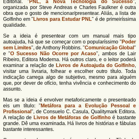
Editorial. "
PNL, a Nova Tecnologia do Sucesso
",
organizada por Steve Andreas e Charles Faulkner é outra
obra que o gosto de mencionar/presentear. Aliás, a lista de
Golfinho em "
Livros para Estudar PNL
" é de primeiríssima
qualidade.
Se a ideia é presentear com um manual mais tipo
autoajuda, há que se começar com o popularíssimo "
Poder
sem Limites
", de Anthony Robbins. "
Comunicação Global
"
e "
O Sucesso Não Ocorre por Acaso
", ambos de Lair
Ribeiro, Editora Moderna. Há outros claro, e o leitor poderá
examinar a relação de
Livros de Autoajuda do Golfinho
,
visitar uma livraria, folhear e escolher outro título. Toda
indicação carrega algo de subjetivo, mesmo para alguém
que, por dever de ofício, tenha vivência e conhecimento do
assunto.
Mas se a ideia é envolver metaforicamente o presenteado
eis um título: "
Metáfora para a Evolução Pessoal e
Profissional
", de Consuelo C. Casula, Qualitymark Editora.
A relação de
Livros de Metáforas de Golfinho
é bastante
grande. Dê uma examinada. Há livros de histórias e fábulas
bastante interessantes.