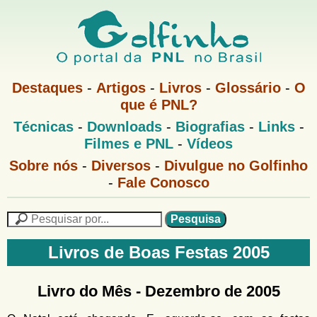
Pular
para
o
G
conteúdo
M
Destaques
-
Artigos
-
Livros
-
Glossário
-
O
e
principal
que é PNL?
o
n
M
Técnicas
-
Downloads
-
Biografias
-
Links
-
u
l
e
1
Filmes e PNL
-
Vídeos
n
u
f
G
Sobre nós
-
Diversos
-
Divulgue no Golfinho
P
o
N
-
Fale Conosco
i
l
L
f
n
i
P
n
e
F
h
h
s
Livros de Boas Festas 2005
o
o
q
o
M
u
r
e
i
Livro do Mês -
Dezembro de 2005
m
n
s
u
a