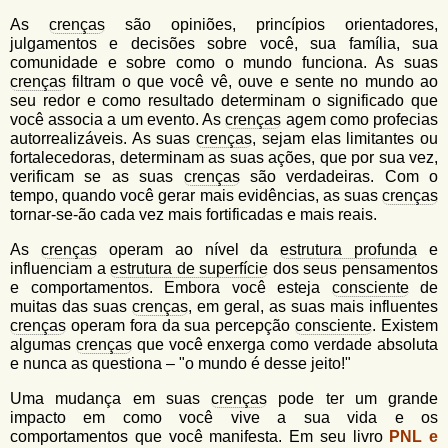
u
n
As
crenças
são opiniões, princípios orientadores,
l
o
julgamentos e decisões sobre você, sua família, sua
G
á
comunidade e sobre como o mundo funciona. As suas
o
crenças
filtram o que você vê, ouve e sente no mundo ao
l
r
seu redor e como resultado determinam o significado que
f
você associa a um evento. As
crenças
agem como profecias
i
i
autorrealizáveis. As suas
crenças
, sejam elas limitantes ou
n
o
fortalecedoras, determinam as suas ações, que por sua vez,
h
verificam se as suas
crenças
são verdadeiras. Com o
d
o
tempo, quando você gerar mais evidências, as suas
crenças
e
tornar-se-ão cada vez mais fortificadas e mais reais.
b
As
crenças
operam ao nível da
estrutura profunda
e
influenciam a
estrutura de superfície
dos seus pensamentos
u
e comportamentos. Embora você esteja
consciente
de
s
muitas das suas
crenças
, em geral, as suas mais influentes
crenças
operam fora da sua percepção
consciente
. Existem
c
algumas
crenças
que você enxerga como verdade absoluta
a
e nunca as questiona – "o mundo é desse jeito!"
Uma mudança em suas
crenças
pode ter um grande
impacto em como você vive a sua vida e os
comportamentos que você manifesta. Em seu livro
PNL e