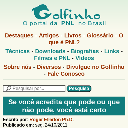
Pular
para
o
G
conteúdo
M
Destaques
-
Artigos
-
Livros
-
Glossário
-
O
e
principal
que é PNL?
o
n
M
Técnicas
-
Downloads
-
Biografias
-
Links
-
u
l
e
1
Filmes e PNL
-
Vídeos
n
u
f
G
Sobre nós
-
Diversos
-
Divulgue no Golfinho
P
o
N
-
Fale Conosco
i
l
L
f
n
i
P
n
e
F
h
h
s
Se você acredita que pode ou que
o
o
q
o
não pode, você está certo
M
u
r
e
i
m
Escrito por:
Roger Ellerton Ph.D.
n
s
Publicado em:
seg, 24/10/2011
u
a