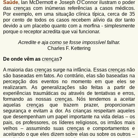
Saúde
, Ian McDermott e Joseph O'Connor ilustram o poder
das
crenças
com inúmeras referências a casos médicos.
Por exemplo, em uma situação clínica típica, cerca de 35
por cento de todos os casos recebem alívio da dor tanto
devido a um placebo quanto com a morfina - simplesmente
porque o receptor acredita que vai funcionar.
Acredite e aja
como se
fosse impossível falhar.
Charles F. Kettering
De onde vêm as
crenças
?
A maioria das
crenças
surge na infância. Essas
crenças
não
são baseadas em fatos. Ao contrário, elas são baseadas na
percepção dos eventos no momento em que eles se
realizaram. As generalizações são feitas a partir de
experiências traumáticas ou através de tentativas e erros,
formando as nossas
crenças
. Nós tendemos a aceitar
aquelas
crenças
que trazem prazer, proporcionam
segurança e evitam a dor. As crianças respeitam aqueles
que desempenham um papel importante na vida delas – os
pais, os professores, os líderes religiosos, os irmãos mais
velhos – assumindo suas
crenças
e comportamentos e
aceitando o que eles dizem sobre elas ou sobre os outros –