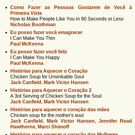
u
n
Como Fazer as Pessoas Gostarem de Você à
l
o
Primeira Vista
G
á
How to Make People Like You in 90 Seconds or Less
o
Nicholas Boothman
l
r
f
Eu posso fazer você emagrecer
i
i
I Can Make You Thin
n
Paul McKenna
o
h
Eu posso fazer você feliz
d
o
I Can Make You Happy
Paul McKenna
e
Histórias para Aquecer o Coração
b
Chicken Soup for Unsinkable Soul
u
Jack Canfield
,
Mark Victor Hansen
Histórias para Aquecer o Coração 2
s
A 3rd Serving of Chicken Soup for the Soul
c
Jack Canfield
,
Mark Victor Hansen
a
Histórias para aquecer o coração das mães
Chicken soup for the mother's soul
Jack Canfield
,
Mark Victor Hansen
,
Jennifer Read
Hawthorne
,
Marci Shimoff
Histórias para aquecer o coração das Mulheres