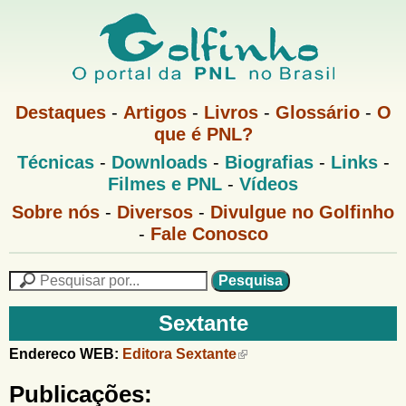
Pular
para
o
G
conteúdo
M
Destaques
-
Artigos
-
Livros
-
Glossário
-
O
e
principal
que é PNL?
o
n
M
Técnicas
-
Downloads
-
Biografias
-
Links
-
u
l
e
1
Filmes e PNL
-
Vídeos
n
u
f
G
Sobre nós
-
Diversos
-
Divulgue no Golfinho
P
o
N
-
Fale Conosco
i
l
L
f
n
i
P
n
e
F
h
h
s
Sextante
o
o
q
o
M
u
r
Endereco WEB:
Editora Sextante
e
i
m
n
s
Publicações:
u
a