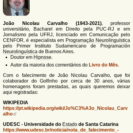
u
n
l
o
G
á
o
João Nicolau Carvalho (1943-2021)
, professor
l
r
universitário, Bacharel em Direito pela PUC-RJ e em
f
Jornalismo pela UFRJ, licenciado em Comunicação pelo
i
i
CENFOR, é especialista em
Programação Neurolinguística
n
o
pelo Primer Instituto Sudamericano de Programación
h
Neurolinguística
de Buenos Aires.
d
o
Doutor em
Hipnose
.
e
Autor da maioria dos comentários do
Livro do Mês
.
b
Com o falecimento de João Nicolau Carvalho, que foi
u
colaborador do Golfinho por cerca de 30 anos, várias
homenagens foram prestadas, as quais queremos deixar
s
aqui registradas:
c
WIKIPEDIA
a
https://pt.wikipedia.org/wiki/Jo%C3%A3o_Nicolau_Carv
alho
UDESC - Universidade do
Estado
de Santa Catarina
https://www.udesc.br/noticia/nota_de_falecimento_-