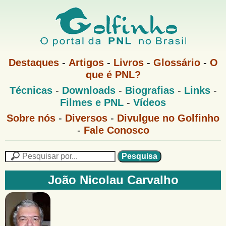
Pular
para
o
G
conteúdo
M
Destaques
-
Artigos
-
Livros
-
Glossário
-
O
e
principal
que é PNL?
o
n
M
Técnicas
-
Downloads
-
Biografias
-
Links
-
u
l
e
1
Filmes e PNL
-
Vídeos
n
u
f
G
Sobre nós
-
Diversos
-
Divulgue no Golfinho
P
o
N
-
Fale Conosco
i
l
L
f
n
i
P
n
e
F
h
h
s
João Nicolau Carvalho
o
o
q
o
M
u
r
e
i
m
n
s
u
a