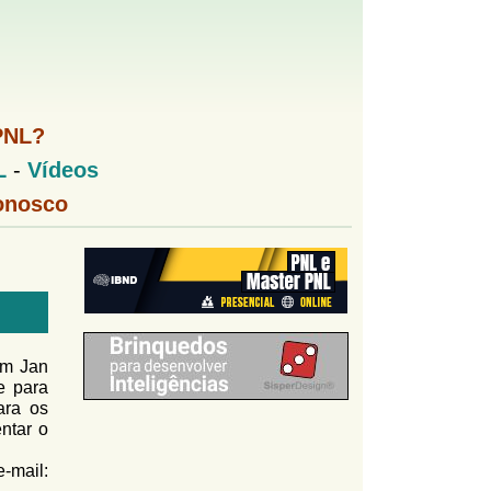
PNL?
L
-
Vídeos
onosco
om Jan
e para
ra os
ntar o
-mail: