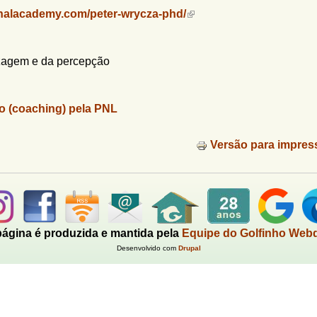
onalacademy.com/peter-wrycza-phd/
izagem e da percepção
o (coaching) pela PNL
Versão para impres
página é produzida e mantida pela
Equipe do Golfinho Web
Desenvolvido com
Drupal