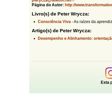
pwrycza@telkom.net
(
l
r
Página do Autor:
http://www.transformati
l
f
i
i
i
Livro(s) de Peter Wrycza:
n
n
k
o
Consciência Viva
-
As raízes da aprend
h
s
d
o
e
Artigo(s) de Peter Wrycza:
n
e
d
Desempenho e Alinhamento: orientaçã
b
s
e
u
-
s
m
a
c
i
l
a
)
Esta 