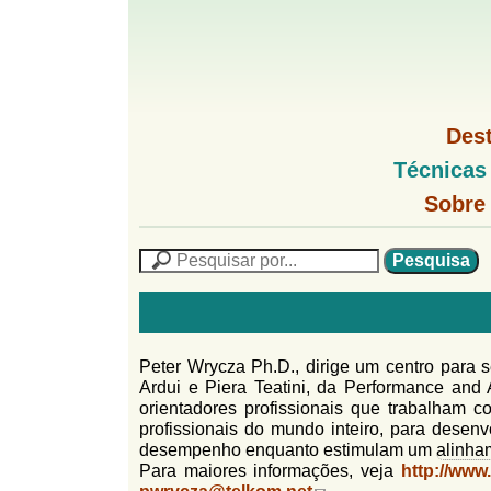
G
M
Des
e
o
M
Técnicas
n
e
u
G
n
Sobre
l
1
u
o
P
l
f
N
P
f
L
e
F
i
i
s
n
o
q
h
n
u
r
o
i
Peter Wrycza Ph.D., dirige um centro para 
M
h
m
s
Ardui e Piera Teatini, da Performance an
e
a
orientadores profissionais que trabalham 
n
u
o
n
profissionais do mundo inteiro, para desen
u
l
o
desempenho enquanto estimulam um
alinha
G
Para maiores informações, veja
http://www
á
o