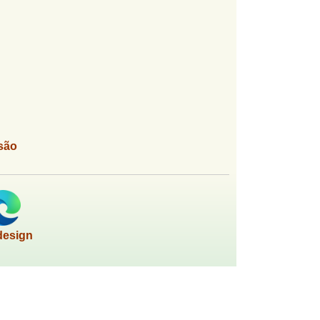
são
design