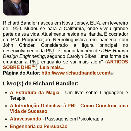
u
n
l
o
G
á
o
Richard Bandler nasceu em Nova Jersey, EUA, em fevereiro
l
r
de 1950. Mudou-se para a Califórnia, onde viveu grande
f
parte de sua vida. Atualmente reside na Irlanda. É cocriador
i
i
da
PNL
-
Programação Neurolinguística
em parceria com
n
o
John Grinder. Considerado a figura principal no
h
desenvolvimento da
PNL
, é criador também de
DHE-Human
d
o
Design Enginnering
, segundo Carolyn Sikes "uma forma de
e
organizar a
PNL
enquanto se vai mais além" (
ARTIGOS
SOBRE DHE™
).
Leia mais...
b
Página do Autor:
http://www.richardbandler.com/
u
Livro(s) de Richard Bandler:
s
A Estrutura da Magia
-
Um livro sobre Linguagem e
c
Terapia
a
A Introdução Definitiva à PNL: Como Construir uma
Vida de Sucesso
Atravessando
-
Passagens em Psicoterapia
Engenharia da Persuasão