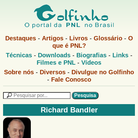
Pular
para
o
G
conteúdo
M
Destaques
-
Artigos
-
Livros
-
Glossário
-
O
e
principal
que é PNL?
o
n
M
Técnicas
-
Downloads
-
Biografias
-
Links
-
u
l
e
1
Filmes e PNL
-
Vídeos
n
u
f
G
Sobre nós
-
Diversos
-
Divulgue no Golfinho
P
o
N
-
Fale Conosco
i
l
L
f
n
i
P
n
e
F
h
h
s
Richard Bandler
o
o
q
o
M
u
r
e
i
m
n
s
u
a