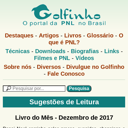
Pular
para
o
G
conteúdo
M
Destaques
-
Artigos
-
Livros
-
Glossário
-
O
e
principal
que é PNL?
o
n
M
Técnicas
-
Downloads
-
Biografias
-
Links
-
u
l
e
1
Filmes e PNL
-
Vídeos
n
u
f
G
Sobre nós
-
Diversos
-
Divulgue no Golfinho
P
o
N
-
Fale Conosco
i
l
L
f
n
i
P
n
e
F
h
h
s
Sugestões de Leitura
o
o
q
o
M
u
r
e
i
Livro do Mês -
Dezembro de 2017
m
n
s
u
a