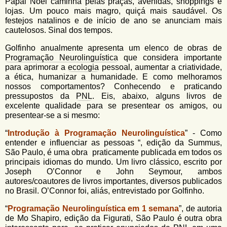
u
Papai Noel caminha pelas praças, avenidas, shoppings e
n
lojas. Um pouco mais magro, quiçá mais saudável. Os
l
o
festejos natalinos e de início de ano se anunciam mais
G
cautelosos. Sinal dos tempos.
á
o
l
r
Golfinho anualmente apresenta um elenco de obras de
f
Programação Neurolinguística
que considera importante
i
i
para aprimorar a
ecologia
pessoal, aumentar a criatividade,
n
o
a ética, humanizar a humanidade. E como melhoramos
h
nossos comportamentos? Conhecendo e praticando
d
o
pressupostos da
PNL
. Eis, abaixo, alguns livros de
excelente qualidade para se presentear os amigos, ou
e
presentear-se a si mesmo:
b
“
Introdução à Programação Neurolinguística
” - Como
u
entender e influenciar as pessoas “, edição da Summus,
s
São Paulo, é uma obra praticamente publicada em todos os
principais idiomas do mundo. Um livro clássico, escrito por
c
Joseph O’Connor e John Seymour, ambos
autores/coautores de livros importantes, diversos publicados
a
no Brasil. O’Connor foi, aliás, entrevistado por Golfinho.
“
Programação Neurolinguística em 1 semana
”, de autoria
de Mo Shapiro, edição da Figurati, São Paulo é outra obra