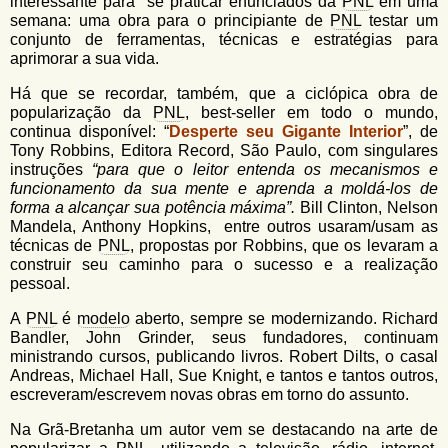
interessante para se praticar enunciados da
PNL
em uma
semana: uma obra para o principiante de
PNL
testar um
conjunto de ferramentas, técnicas e estratégias para
aprimorar a sua vida.
Há que se recordar, também, que a ciclópica obra de
popularização da
PNL
, best-seller em todo o mundo,
continua disponível: “
Desperte seu Gigante Interior
”, de
Tony Robbins, Editora Record, São Paulo, com singulares
instruções
“para que o leitor entenda os mecanismos e
funcionamento da sua mente e aprenda a moldá-los de
forma a alcançar sua potência
máxima”.
Bill Clinton, Nelson
Mandela, Anthony Hopkins, entre outros usaram/usam as
técnicas de
PNL
, propostas por Robbins, que os levaram a
construir seu caminho para o sucesso e a realização
pessoal.
A
PNL
é
modelo
aberto, sempre se modernizando. Richard
Bandler, John Grinder, seus fundadores, continuam
ministrando cursos, publicando livros. Robert Dilts, o casal
Andreas, Michael Hall, Sue Knight, e tantos e tantos outros,
escreveram/escrevem novas obras em torno do assunto.
Na Grã-Bretanha um autor vem se destacando na arte de