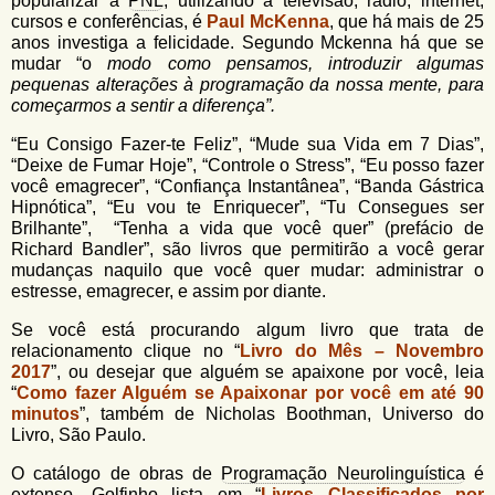
popularizar a
PNL
, utilizando a televisão, rádio, internet,
cursos e conferências, é
Paul McKenna
, que há mais de 25
anos investiga a felicidade. Segundo Mckenna há que se
mudar “o
modo como pensamos, introduzir algumas
pequenas alterações à programação da nossa mente, para
começarmos a sentir a diferença”.
“Eu Consigo Fazer-te Feliz”, “Mude sua Vida em 7 Dias”,
“Deixe de Fumar Hoje”, “Controle o Stress”, “Eu posso fazer
você emagrecer”, “Confiança Instantânea”, “Banda Gástrica
Hipnótica”, “Eu vou te Enriquecer”, “Tu Consegues ser
Brilhante”, “Tenha a vida que você quer” (prefácio de
Richard Bandler”, são livros que permitirão a você gerar
mudanças naquilo que você quer mudar: administrar o
estresse, emagrecer, e assim por diante.
Se você está procurando algum livro que trata de
relacionamento clique no “
Livro do Mês – Novembro
2017
”, ou desejar que alguém se apaixone por você, leia
“
Como fazer Alguém se Apaixonar por você em até 90
minutos
”, também de Nicholas Boothman, Universo do
Livro, São Paulo.
O catálogo de obras de
Programação Neurolinguística
é
extenso. Golfinho lista em “
Livros Classificados por