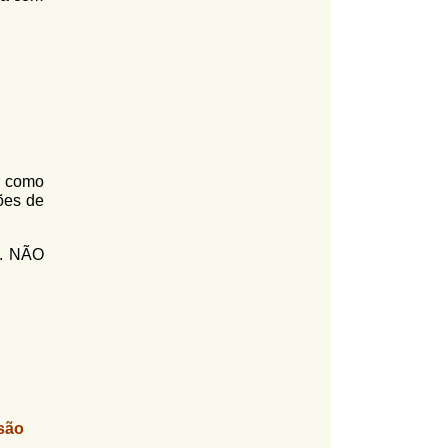
r como
ões de
.. NÃO
são