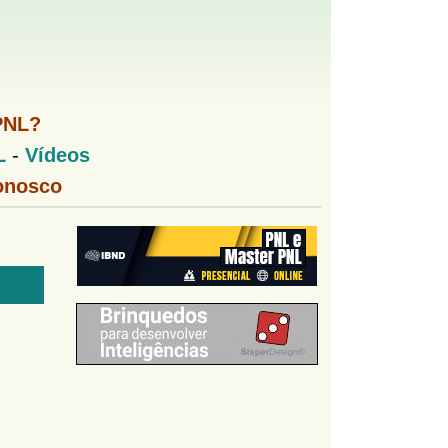
PNL?
L
-
Vídeos
onosco