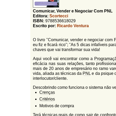
l
r
f
Comunicar, Vender e Negociar Com PNL
i
i
Editora:
Scortecci
n
o
ISBN:
9788536618029
h
Escrito por:
Ricardo Ventura
d
o
e
O livro "Comunicar, vender e negociar com
b
eu fiz e ficará rico"; "As 5 dicas infalíveis
chaves que vai transformar sua vida!
u
Aqui você vai encontrar como a
Programaçã
s
eficácia nas suas relações, tanto profissio
c
mais de 20 anos de empresário no ramo vare
vida, aliada as técnicas da
PNL
e da psique 
a
interlocutor/cliente.
Descobrindo como funciona o sistema não ver
Crenças
Critérios
Motivos de compra
Terá técnicas reais de como sair de confront