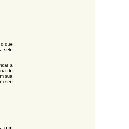
 o que
 a sete
ncar a
cia de
am sua
om seu
ra com