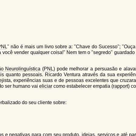
PNL
" não é mais um livro sobre a: "Chave do Sucesso"; "Ouça
 para você vender qualquer coisa!" Nem tem o "segredo" guardado
o Neurolinguística
(
PNL
) pode melhorar a persuasão e alava
nais quanto pessoais. Ricardo Ventura através da sua experiên
jista, experiências suas e de pessoas excelentes que cruzar
do ser humano vai
eliciar
como estabelecer empatia (
rapport
) c
balizado do seu cliente sobre:
os e negativas para com seu produto, ideias, serviços e até pa