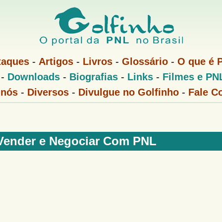
Pular
para
o
conteúdo
taques
-
Artigos
-
Livros
-
Glossário
-
O que é 
principal
-
Downloads
-
Biografias
-
Links
-
Filmes e PN
 nós
-
Diversos
-
Divulgue no Golfinho
-
Fale C
Vender e Negociar Com PNL