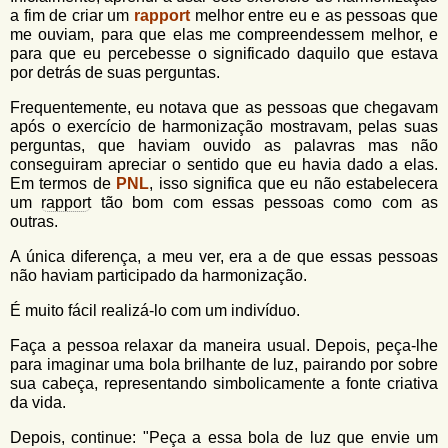
u
n
a fim de criar um
rapport
melhor entre eu e as pessoas que
l
o
me ouviam, para que elas me compreendessem melhor, e
G
para que eu percebesse o significado daquilo que estava
á
o
por detrás de suas perguntas.
l
r
f
Frequentemente, eu notava que as pessoas que chegavam
i
i
após o exercício de harmonização mostravam, pelas suas
n
perguntas, que haviam ouvido as palavras mas não
o
h
conseguiram apreciar o sentido que eu havia dado a elas.
d
o
Em termos de
PNL
, isso significa que eu não estabelecera
um
rapport
tão bom com essas pessoas como com as
e
outras.
b
A única diferença, a meu ver, era a de que essas pessoas
u
não haviam participado da harmonização.
s
É muito fácil realizá-lo com um indivíduo.
c
Faça a pessoa relaxar da maneira usual. Depois, peça-lhe
a
para imaginar uma bola brilhante de luz, pairando por sobre
sua cabeça, representando simbolicamente a fonte criativa
da vida.
Depois, continue: "Peça a essa bola de luz que envie um