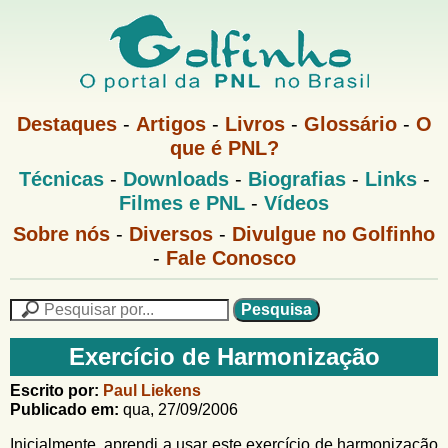
Pular
para
o
G
conteúdo
M
Destaques
-
Artigos
-
Livros
-
Glossário
-
O
e
principal
que é PNL?
o
n
M
Técnicas
-
Downloads
-
Biografias
-
Links
-
u
l
e
1
Filmes e PNL
-
Vídeos
n
u
f
G
Sobre nós
-
Diversos
-
Divulgue no Golfinho
P
o
N
-
Fale Conosco
i
l
L
f
n
i
P
n
e
F
h
h
s
Exercício de Harmonização
o
o
q
o
M
u
r
Escrito por:
Paul Liekens
e
i
Publicado em:
qua, 27/09/2006
m
n
s
u
a
Inicialmente, aprendi a usar este exercício de harmonização