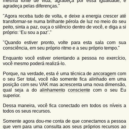
mesma fonte de vida, agradeça por essa igualdade, e
agradeça pelas diferenças."
"Agora receba tudo de volta, e deixe a energia crescer até
transformar-se numa brilhante pérola de luz no meio do seu
peito, sinta a paz, ouça o silêncio dentro de você, e diga a si
próprio: ‘Eu sou a paz’."
"Quando estiver pronto, volte para esta sala com sua
consciência, em seu próprio ritmo e a seu próprio tempo."
Enquanto você estiver orientando a pessoa no exercício,
você mesmo poderá realizá-lo.
Porque, na verdade, esta é uma técnica de
ancoragem
com
o seu Ser total, você não somente fica alinhado em uma
posição com seu VAK mas acrescenta uma nova dimensão,
qual seja a do
alinhamento
consciente
com o seu Eu
superior.
Dessa maneira, você fica conectado em todos os níveis a
todos os seus recursos.
Somente agora dou-me conta de que conectamos a pessoa
que vem para uma consulta aos seus próprios recursos ao