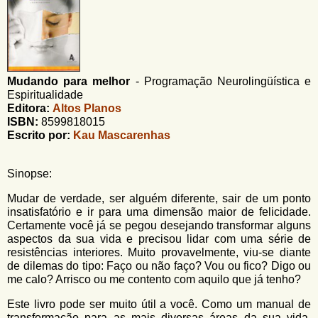
u
n
l
o
G
á
o
l
r
f
Mudando para melhor
-
Programação Neurolingüística e
i
i
Espiritualidade
n
o
Editora:
Altos Planos
h
ISBN:
8599818015
d
o
Escrito por:
Kau Mascarenhas
e
b
Sinopse:
u
Mudar de verdade, ser alguém diferente, sair de um ponto
insatisfatório e ir para uma dimensão maior de felicidade.
s
Certamente você já se pegou desejando transformar alguns
c
aspectos da sua vida e precisou lidar com uma série de
resistências interiores. Muito provavelmente, viu-se diante
a
de dilemas do tipo: Faço ou não faço? Vou ou fico? Digo ou
me calo? Arrisco ou me contento com aquilo que já tenho?
Este livro pode ser muito útil a você. Como um manual de
transformação para as mais diversas áreas da sua vida,