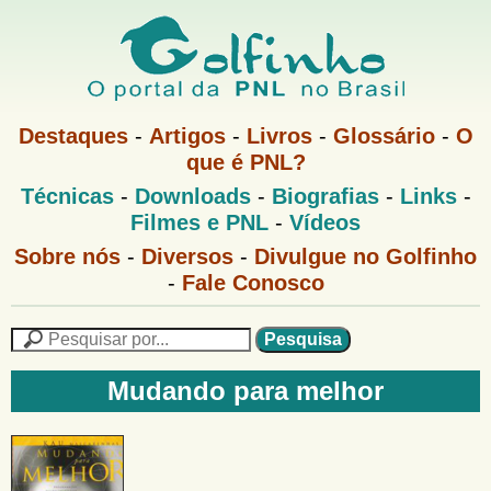
Pular
para
o
G
conteúdo
M
Destaques
-
Artigos
-
Livros
-
Glossário
-
O
e
principal
que é PNL?
o
n
M
Técnicas
-
Downloads
-
Biografias
-
Links
-
u
l
e
1
Filmes e PNL
-
Vídeos
n
u
f
G
Sobre nós
-
Diversos
-
Divulgue no Golfinho
P
o
N
-
Fale Conosco
i
l
L
f
n
i
P
n
e
F
h
h
s
Mudando para melhor
o
o
q
o
M
u
r
e
i
m
n
s
u
a