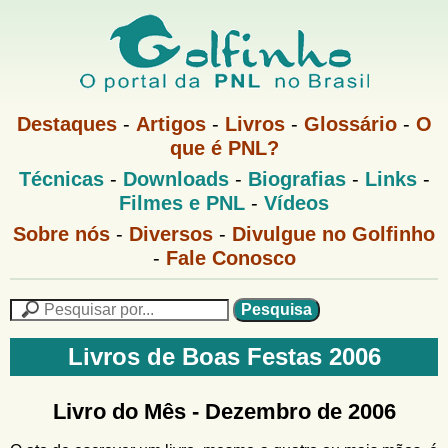
Pular
para
o
G
conteúdo
M
Destaques
-
Artigos
-
Livros
-
Glossário
-
O
e
principal
que é PNL?
o
n
M
Técnicas
-
Downloads
-
Biografias
-
Links
-
u
l
e
1
Filmes e PNL
-
Vídeos
n
u
f
G
Sobre nós
-
Diversos
-
Divulgue no Golfinho
P
o
N
-
Fale Conosco
i
l
L
f
n
i
P
n
e
F
h
h
s
Livros de Boas Festas 2006
o
o
q
o
M
u
r
e
i
Livro do Mês -
Dezembro de 2006
m
n
s
u
a