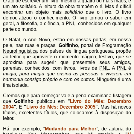
u
O ato de escrever um livro, mesmo a quatro ou mais mãos, é
n
um ato solitário. A leitura da obra também o é. Mas é difícil
l
o
encontrar um objeto mais
solidário
que o livro. O livro
G
democratizou o conhecimento. O livro tornou o saber em
á
o
geral, a filosofia, a ciência, a
PNL
, conhecidos em qualquer
l
r
parte do mundo.
f
i
i
O Natal, o Ano Novo, estão em nossas portas, em nossa
n
o
pele, nas ruas e praças.
Golfinho
, portal de
Programação
h
Neurolinguística
dos países de língua portuguesa, propõe
d
o
ao leitor que aproveite o momento mágico, festivo, que se
aproxima para sugerir que presenteie seus amigos,
e
parentes, conhecidos, com livros, livros de
PNL
. A
PNL
é
b
magia, pura magia que ensina as pessoas a viverem em
harmonia consigo próprio e com os outros.
Ninguém é uma
u
ilha isolada.
s
Cremos que para começar vale a pena examinar a listagem
c
que
Golfinho
publicou em
"
Livro do Mês: Dezembro
2004
".
E
"
Livro do Mês: Dezembro 2005
".
Mas há novos
a
títulos, excelentes títulos, que colocamos à disposição do
leitor.
Há, por exemplo,
"
Mudando para Melhor
",
de autoria do