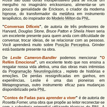
Rossi são duas obras indispensáveis para se iniciar um
mergulho no imaginário ericksoniano, alimentar-se um
pouco da genialidade de Erickson, o criador da moderna
hipnose
, do transformador da
metáfora
em instrumento
terapêutico, do inspirador do
Modelo Milton
da
PNL
.
"
Conversas Difíceis
"
, de autoria de três professores de
Harvard,
Douglas Stone, Bruce Patton e Sheila Heen
seria
um excelente presente para quem anda com dificuldade de
conversar, trocar ideias, de se relacionar com as pessoas.
Você aprenderá muito sobre
Posição Perceptiva
. Grinder
está bastante presente na obra.
De
Leslie Cameron-Bandler
podemos mencionar
"
O
Refém Emocional
"
, um excelente texto que nos ensina a
resgatar nossa vida afetiva, uma das obras mais intimistas
da
Programação Neurolinguística
, repleto de histórias e
emoções. De perdas ressignificadas em ganhos, em
experiências
.
Leslie é uma das pioneiras em
Metaprogramas
,
outro instrumento eficaz para mudanças
disponibilizado pela
PNL
.
"
Contos de Fadas para aprender a viver
"
é de autoria de
Rosetta Forner,
uma obra que propõe ao leitor reconectar-se
com a sabedoria primordial utilizando técnicas de
PNL
. A