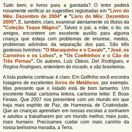
Tudo bem, e livros para a garotada? O leitor poderá
novamente verificar as sugestões registradas em
"
Livro do
Mês: Dezembro de 2004
" e "
Livro do Mês: Dezembro
2005
".
E, também, claro, examinar atentamente os títulos da
"
Coleção Toque Mágico
"
. Talvez o pai, a mãe, o tio, os
amigos, encontrem um excelente auxílio para alguma
criança que esteja com problemas de enurese, medos,
problemas advindos da separação dos pais. São três
gostosos livrinhos
: "
O Macaquinho e o Cavalo
", "
José, os
Carneiros e os Lobos
",
e
"
Os Coelhinhos e o Cão de
Três Pernas
".
Os autores,
Luís Otávio, Del Rodrigues, e
Regina Rodrigues,
entendem do
riscado,
e são brasileiros.
A lista poderia continuar, é claro. Em Golfinho você encontra
listagens de excelentes
livros de Metáforas
, por exemplo.
Mas pressinto que o listado está de bom tamanho. Um
excelente Natal caríssima leitora, caríssimo leitor. E Boas
Festas. Que 2007 nos presenteie com um mundo em que
haja mais espírito de Paz, de Harmonia, de Criatividade.
Que as crianças aprendam em nossas escolas a sonharem
e adultos a trabalharem por um mundo melhor, mais justo,
mais
humano.
Precisamos cuidar com mais carinho da
nossa belíssima moradia, a Terra.