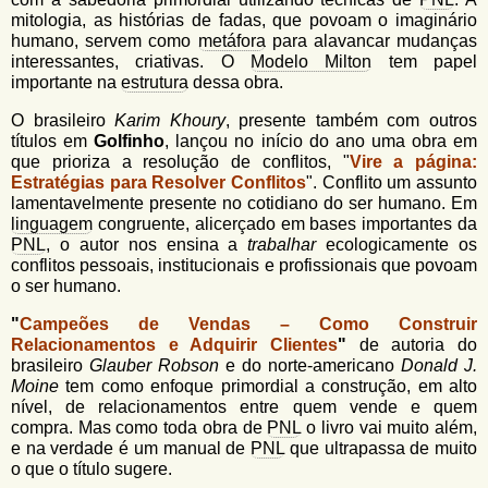
mitologia, as histórias de fadas, que povoam o imaginário
humano, servem como
metáfora
para alavancar mudanças
interessantes, criativas. O
Modelo Milton
tem papel
importante na
estrutura
dessa obra.
O brasileiro
Karim Khoury
, presente também com outros
títulos em
Golfinho
, lançou no início do ano uma obra em
que prioriza a resolução de conflitos, "
Vire a página:
Estratégias para Resolver Conflitos
". Conflito um assunto
lamentavelmente presente no cotidiano do ser humano. Em
linguagem
congruente, alicerçado em bases importantes da
PNL
, o autor nos ensina a
trabalhar
ecologicamente os
conflitos pessoais, institucionais e profissionais que povoam
o ser humano.
"
Campeões de Vendas – Como Construir
Relacionamentos e Adquirir Clientes
"
de autoria do
brasileiro
Glauber Robson
e do norte-americano
Donald J.
Moine
tem como enfoque primordial a construção, em alto
nível, de relacionamentos entre quem vende e quem
compra. Mas como toda obra de
PNL
o livro vai muito além,
e na verdade é um manual de
PNL
que ultrapassa de muito
o que o título sugere.