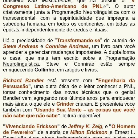
brasileiro
Kau
Mascarenhas,
que irá presidir o
"
V
Congresso Latino-Americano de PNL
".
O autor
criativamente junta a
Programação Neurolinguística
com o
transcendental, com a espiritualidade que impregna a
sabedoria humana, em todos os continentes, em todas as
épocas, independentemente de credos e rituais.
Há a preciosidade de "
Transformando-se
" de autoria de
Steve Andreas
e
Connirae Andreas
, um livro para você
aprender a gerenciar mudanças importantes. A dupla forma
o casal que mais tem escrito sobre a
Programação
Neurolinguística
. Steve e Connirae estão sempre
enriquecendo
Golfinho
, em artigos e livros.
Richard Bandler
está presente com
"
Engenharia da
Persuasão
"
, uma outra ótica de o leitor conhecer a
PNL
,
tomar conhecimento das novas técnicas que o genial
Bandler vem agregando nos últimos anos para enriquecer
mais ainda o que ele e
Grinder
criaram. E presenteia você
também com
"
Usando Sua Mente – as coisas que você
não sabe que não sabe
"
, leitura imperdível.
"
Vivenciando Erickson
"
de
Jeffrey K. Zeig
,
e
"
O Homem
de Fevereiro
"
de autoria de
Milton Erickson
e Ernest L.