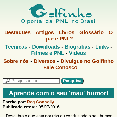
Pular
para
o
G
conteúdo
M
Destaques
-
Artigos
-
Livros
-
Glossário
-
O
e
principal
que é PNL?
o
n
M
Técnicas
-
Downloads
-
Biografias
-
Links
-
u
l
e
1
Filmes e PNL
-
Vídeos
n
u
f
G
Sobre nós
-
Diversos
-
Divulgue no Golfinho
P
o
N
-
Fale Conosco
i
l
L
f
n
i
P
n
e
F
h
h
s
Aprenda com o seu 'mau' humor!
o
o
q
o
M
u
r
Escrito por:
Reg Connolly
e
i
Publicado em:
ter, 05/07/2016
m
n
s
u
a
Descubra o que está por trás ou conduzindo o seu humor