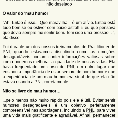
u
n
não desejado
l
o
G
O valor do ‘mau humor’
á
o
"Ah! Então é isso... Que maravilha – é um alívio. Então está
l
r
tudo bem se eu estiver com baixo astral! E eu que pensava
f
i
que devia sempre me sentir bem. Tem sido uma pressão... ",
i
ela disse.
n
o
h
Foi durante um dos nossos treinamentos de Practitioner de
d
o
PNL
quando estávamos discutindo como as emoções
e
desagradáveis podiam conter informações valiosas sobre
como podemos melhorar a qualidade de nossas vidas. Ela
b
havia frequentado um curso de
PNL
em outro lugar que
u
ensinou a importância de estar sempre de bom humor e que
a experiência de um mau humor era sinal de que ela não
s
estava usando a
PNL
corretamente.
c
Não se livre do mau humor…
a
...pelo menos não muito rápido pois ele é útil. Evitar sentir
humores desagradáveis é um objetivo perfeitamente
compreensível nas abordagens, incluindo a
PNL
, para viver
uma vida mais gratificante e agradável. Afinal, permanecer