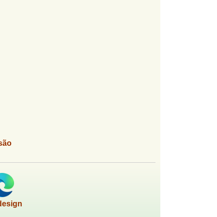
são
design