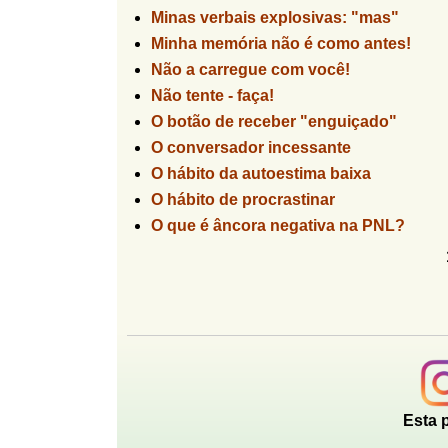
Minas verbais explosivas: "mas"
Minha memória não é como antes!
Não a carregue com você!
Não tente - faça!
O botão de receber "enguiçado"
O conversador incessante
O hábito da autoestima baixa
O hábito de procrastinar
O que é âncora negativa na PNL?
P
á
g
i
n
Esta 
a