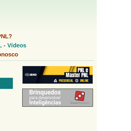
PNL?
L
-
Vídeos
onosco