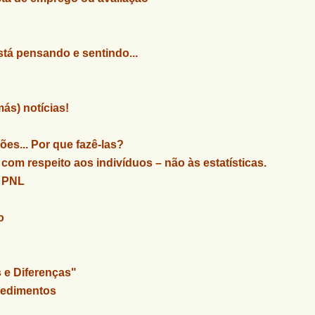
tá pensando e sentindo...
ás) notícias!
ões... Por que fazê-las?
com respeito aos indivíduos – não às estatísticas.
a PNL
o
e Diferenças"
cedimentos