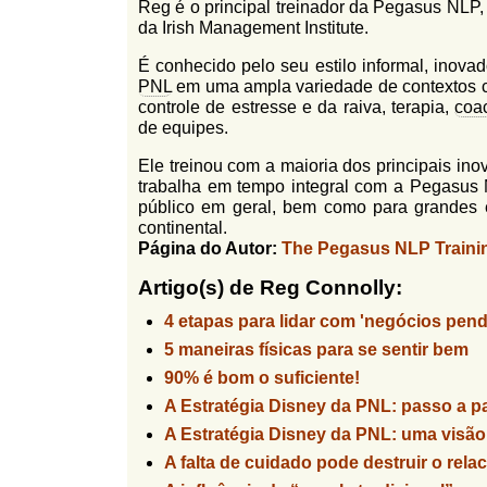
Reg é o principal treinador da Pegasus NLP, 
l
r
da Irish Management Institute.
f
i
i
É conhecido pelo seu estilo informal, inov
n
o
PNL
em uma ampla variedade de contextos co
h
controle de estresse e da raiva, terapia,
coa
d
o
de equipes.
e
Ele treinou com a maioria dos principais in
b
trabalha em tempo integral com a Pegasus 
público em geral, bem como para grandes 
u
continental.
s
Página do Autor:
The Pegasus NLP Traini
c
Artigo(s) de Reg Connolly:
a
4 etapas para lidar com 'negócios pen
5 maneiras físicas para se sentir bem
90% é bom o suficiente!
A Estratégia Disney da PNL: passo a p
A Estratégia Disney da PNL: uma visão
A falta de cuidado pode destruir o rel