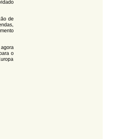
vidado
ção de
endas,
imento
 agora
para o
Europa