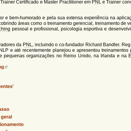
Trainer Certificado e Master Practitioner em
PNL
e Trainer con
ador e bem-humorado e pela sua extensa experiência na aplica
brindo áreas como o treinamento gerencial, treinamento de v
ching
pessoal e profissional, psicologia esportiva e desenvolv
ovadores da
PNL
, incluindo o co-fundador Richard Bandler. Reg
NLP e até recentemente planejou e apresentou treinamentos 
e pequenas organizações no Reino Unido, na Irlanda e na 
ng
dentes'
asso
 geral
acionamento