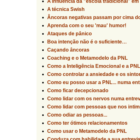
A influência da “escola tradicional” em
A técnica Swish
Âncoras negativas passam por cima d
Aprenda com o seu 'mau' humor!
Ataques de pânico
Boa intenção não é o suficiente…
Caçando âncoras
Coaching e o Metamodelo da PNL
Como a Inteligência Emocional e a PNL
Como controlar a ansiedade e os sint
Como eu posso usar a PNL... numa ent
Como ficar decepcionado
Como lidar com os nervos numa entrev
Como lidar com pessoas que nos inti
Como odiar as pessoas...
Como ter ótimos relacionamentos
Como usar o Metamodelo da PNL
Conduza com habilidade a sua entrevi