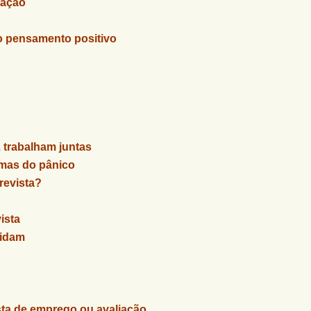
 ação
o pensamento positivo
 trabalham juntas
omas do pânico
revista?
ista
midam
sta de emprego ou avaliação