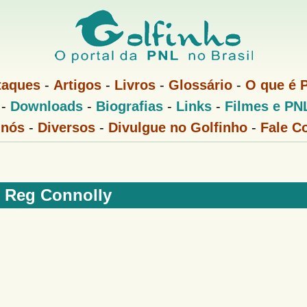
Pular
para
o
conteúdo
taques
-
Artigos
-
Livros
-
Glossário
-
O que é 
principal
-
Downloads
-
Biografias
-
Links
-
Filmes e PN
 nós
-
Diversos
-
Divulgue no Golfinho
-
Fale C
Reg Connolly