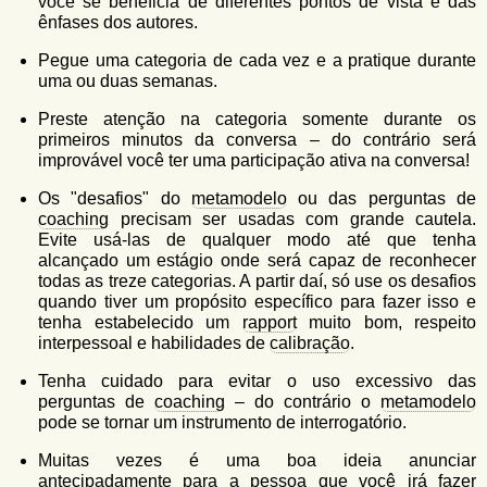
você se beneficia de diferentes pontos de vista e das
ênfases dos autores.
Pegue uma categoria de cada vez e a pratique durante
uma ou duas semanas.
Preste atenção na categoria somente durante os
primeiros minutos da conversa – do contrário será
improvável você ter uma participação ativa na conversa!
Os "desafios" do
metamodelo
ou das perguntas de
coaching
precisam ser usadas com grande cautela.
Evite usá-las de qualquer modo até que tenha
alcançado um estágio onde será capaz de reconhecer
todas as treze categorias. A partir daí, só use os desafios
quando tiver um propósito específico para fazer isso e
tenha estabelecido um
rapport
muito bom, respeito
interpessoal e habilidades de
calibração
.
Tenha cuidado para evitar o uso excessivo das
perguntas de
coaching
– do contrário o
metamodelo
pode se tornar um instrumento de interrogatório.
Muitas vezes é uma boa ideia anunciar
antecipadamente para a pessoa que você irá fazer