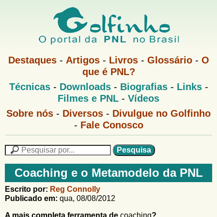
Pular
para
o
G
conteúdo
M
Destaques
-
Artigos
-
Livros
-
Glossário
-
O
e
principal
que é PNL?
o
n
M
Técnicas
-
Downloads
-
Biografias
-
Links
-
u
l
e
1
Filmes e PNL
-
Vídeos
n
u
f
G
Sobre nós
-
Diversos
-
Divulgue no Golfinho
P
o
N
-
Fale Conosco
i
l
L
f
n
i
P
n
e
F
h
h
s
Coaching e o Metamodelo da PNL
o
o
q
o
M
u
r
Escrito por:
Reg Connolly
e
i
Publicado em:
qua, 08/08/2012
m
n
s
u
a
A mais completa ferramenta de
coaching
?